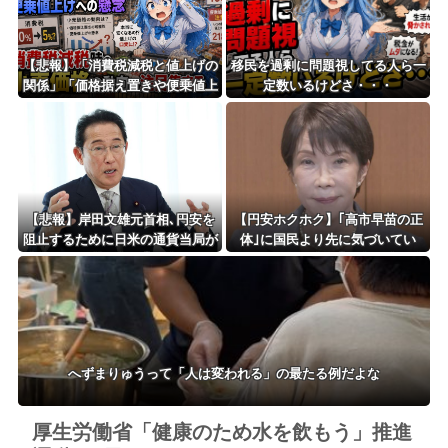
【悲報】「消費税減税と値上げの
移民を過剰に問題視してる人ら一
関係」「価格据え置きや便乗値上
定数いるけどさ・・・
げへの懸念」 – 消費税減税時の
小売価格の動向に注目集まる
【悲報】岸田文雄元首相､円安を
【円安ホクホク】｢高市早苗の正
阻止するために日米の通貨当局が
体｣に国民より先に気づいてい
実施した為替介入は｢一時しのぎ
た…海外投資家が｢日本経済を壊
に過ぎない｣との認識を示す
す首相｣だと確信した残念発言
へずまりゅうって「人は変われる」の最たる例だよな
厚生労働省「健康のため水を飲もう」推進