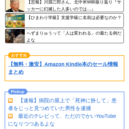
【悲報】川淵三郎さん、北中米W杯振り返り『サ
ッカーに幻滅した人多いのでは…』
【ひまわり学級】支援学級に名前は必要なのか？
へずまりゅうって「人は変われる」の最たる例だ
よな
【無料・激安】Amazon Kindle本のセール情報
まとめ
【速報】病院の屋上で「死神に扮して」患
者をじっと見つめていた男性を逮捕
最近のテレビって、ただのでかいYouTube
になりつつあるよな