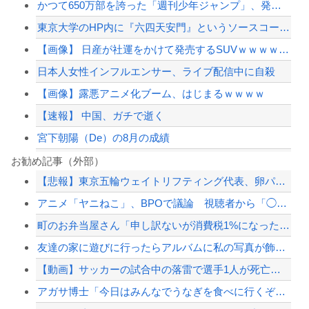
かつて650万部を誇った「週刊少年ジャンプ」、発行部数が初の100万部割れ
東京大学のHP内に『六四天安門』というソースコードを埋め込んだ教授、その結末がこ...
【画像】 日産が社運をかけて発売するSUVｗｗｗｗｗｗｗ
日本人女性インフルエンサー、ライブ配信中に自殺
【画像】露悪アニメ化ブーム、はじまるｗｗｗｗ
【速報】 中国、ガチで逝く
宮下朝陽（De）の8月の成績
【朗報】プチプチで有名な川上産業、社名を「プチプチ株式会社」に変更wwwww
お勧め記事（外部）
【悲報】東京五輪ウェイトリフティング代表、卵パックを盗んで逮捕ｗｗｗｗｗｗｗ
【また始まる】韓国、日本への好感度最高→竹島問題で即リセットｗｗｗ
アニメ「ヤニねこ」、BPOで議論 視聴者から「◯◯◯なのではないか」との批判が寄...
【速報】日本共産党、沖縄県知事選で公職選挙法違反！！！ 110番通報されても辞全...
町のお弁当屋さん「申し訳ないが消費税1%になったらその分商品代を値上げするわ」 ...
高市政権「減税します」→財源「これから考えます」
友達の家に遊びに行ったらアルバムに私の写真が飾ってあった。しかも私が知らない写真
【配信者】「金バエ」のSNS更新が1週間途絶え、様々な憶測が飛び交う。1週間ぶり...
【動画】サッカーの試合中の落雷で選手1人が死亡、12人が負傷した事故。
【緊急速報】NYで警官が黒人男性の首を絞め、暴動第二波不可避へ
アガサ博士「今日はみんなでうなぎを食べに行くぞい」