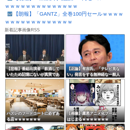
ｗｗｗｗｗｗｗｗｗｗｗｗｗｗ
【朗報】「GANTZ」全巻100円セールｗｗｗｗ
ｗｗｗｗｗｗｗｗｗｗｗｗｗ
新着記事画像RSS
【悲報】番組出演者「飲酒して
【正論】有吉氏、「テレビ見な
いたため記憶にないが真実であ
い」発言をする無神経な一般人
れば申し訳ない」 NHK職員が
に憤慨ｗｗｗｗｗｗｗ
出演者から性被害
ハズレのフードコートに必ずあ
【画像】露悪アニメ化ブーム、
る店ｗｗｗｗｗｗｗ
はじまるｗｗｗｗｗｗｗ