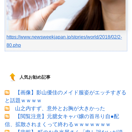
https://www.newsweekjapan.jp/stories/world/2018/02/2-
80.php
人気お勧め記事
【画像】影山優佳のメイド服姿がエッチすぎる
と話題ｗｗｗｗ
山之内すず、意外とお胸が大きかった
【閲覧注意】元臆女キャバ嬢の首吊り自●配
信、拡散されまくって終わるｗｗｗｗｗｗｗ