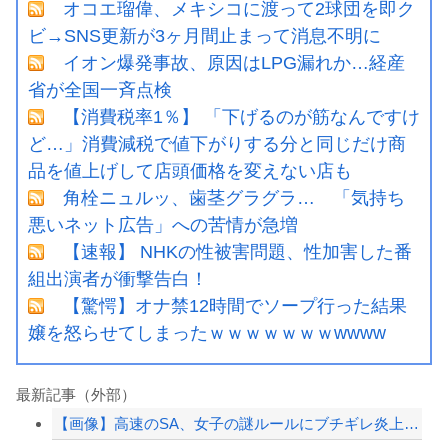
オコエ瑠偉、メキシコに渡って2球団を即ク
ビ→SNS更新が3ヶ月間止まって消息不明に
イオン爆発事故、原因はLPG漏れか…経産
省が全国一斉点検
【消費税率1％】 「下げるのが筋なんですけ
ど…」消費減税で値下がりする分と同じだけ商
品を値上げして店頭価格を変えない店も
角栓ニュルッ、歯茎グラグラ… 「気持ち
悪いネット広告」への苦情が急増
【速報】 NHKの性被害問題、性加害した番
組出演者が衝撃告白！
【驚愕】オナ禁12時間でソープ行った結果
嬢を怒らせてしまったｗｗｗｗｗｗｗwwww
最新記事（外部）
【画像】高速のSA、女子の謎ルールにブチギレ炎上ｗｗｗｗｗｗｗｗｗｗｗｗｗ