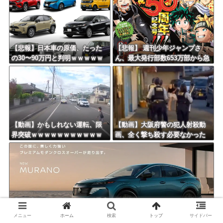
【悲報】日本車の原価、たった
【悲報】 週刊少年ジャンプさ
の30〜90万円と判明ｗｗｗｗｗ
ん、最大発行部数653万部から急
ｗｗｗｗｗｗ
降下でついに100万部を割ってし
まうｗｗｗｗｗｗｗ
【動画】かもしれない運転、限
【動画】大阪府警の犯人射殺動
界突破ｗｗｗｗｗｗｗｗｗｗｗ
画、全く撃ち殺す必要なかった
ｗｗｗｗｗｗ
ｗｗｗｗｗｗｗｗｗｗｗ
【画像】日産が社運をかけて発売するSUVｗｗｗｗｗｗｗ
メニュー
ホーム
検索
トップ
サイドバー