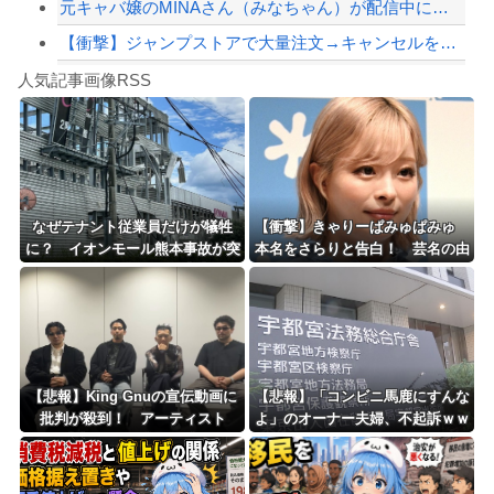
元キャバ嬢のMINAさん（みなちゃん）が配信中に亡くなったのではないかとX上で話...
【衝撃】ジャンプストアで大量注文→キャンセルを繰り返した32歳女を逮捕 238ア...
Powered by livedoor 相互RSS
コミュ症の習性で話をさっさと切り上げてしまったわ
人気記事画像RSS
【かっけぇ…】あのまとめ管理人が“世の中お金じゃない”に共感‥‥「お金で忖度ばか...
8/4のニュース
日本旅行キャンセルすべきか…1万年ぶり史上最大級の火山の兆し＝韓国の反応
更新中止のお知らせ
なぜテナント従業員だけが犠牲
【衝撃】きゃりーぱみゅぱみゅ
に？ イオンモール熊本事故が突
本名をさらりと告白！ 芸名の由
海外「おめでとうタキ！」リヴァプール南野がバースデーゴール！！
きつけた危機管理の盲点
来も明かす！！
Powered by livedoor 相互RSS
【悲報】King Gnuの宣伝動画に
【悲報】「コンビニ馬鹿にすんな
批判が殺到！ アーティスト
よ」のオーナー夫婦、不起訴ｗｗ
に“好感度”ばかり求める時代への
ｗｗｗｗｗｗ
違和感