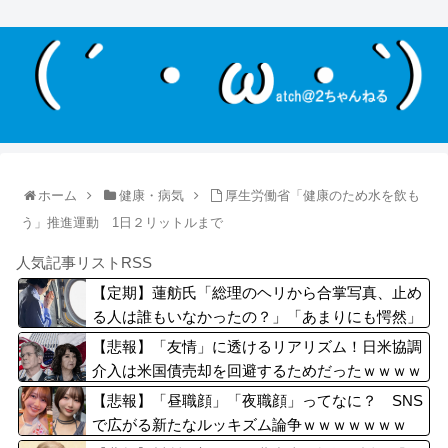
ホーム
健康・病気
厚生労働省「健康のため水を飲も
う」推進運動 1日２リットルまで
人気記事リストRSS
【定期】蓮舫氏「総理のヘリから合掌写真、止め
る人は誰もいなかったの？」「あまりにも愕然」
【悲報】「友情」に透けるリアリズム！日米協調
介入は米国債売却を回避するためだったｗｗｗｗ
ｗｗｗ
【悲報】「昼職顔」「夜職顔」ってなに？ SNS
で広がる新たなルッキズム論争ｗｗｗｗｗｗｗ