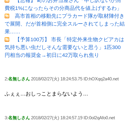
【悲報】 町のお弁当屋さん「申し訳ないが消
費税1%になったらその分商品代を値上げするわ」
高市首相の移動先にプラカード隊が取材陣付き
で展開、だが首相側に完全スルーされてしまった結
果……
【予算100万】 市長「特定外来生物クビアカは
気持ち悪い虫だしそんな需要ないと思う」1匹300
円相当の報奨金→初日に42万取られ焦り
2:
名無しさん
2018/02/27(火) 18:24:53.75 ID:hOXqq2a40.net
ふぇぇ…おしっことまらないよう…
3:
名無しさん
2018/02/27(火) 18:24:57.19 ID:0ol2qAfo0.net