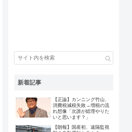
新着記事
【正論】カンニング竹山、
消費税減税失敗→増税の流
れ想像「次誰が総理やりた
いと思います？」
【朗報】国産初、遠隔監視