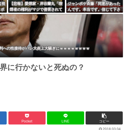
監視
【悲報】愛煙家・岸谷蘭丸「喫
ジャンポケ斉藤「同意があった
クボ
煙者の権利がマジで侵害されて
んです。本当です。信じて下さ
Powered by livedoor 相互RSS
る」と私見 「いくら税金を
い」 ←何でこの主張が通らな
我々が払ってるんだと」
いの？
判への性接待がバレ大炎上大騒ぎにｗｗｗｗｗｗｗｗ
界に行かないと死ぬの？
Pocket
LINE
コピー
2018.03.04