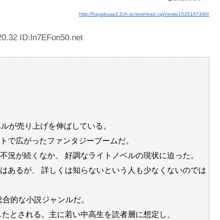
http://hayabusa3.2ch.sc/test/read.cgi/news/1520167340/
0.32 ID:ln7EFon50.net
ベルが売り上げを伸ばしている。
トで広がったファンタジーブームだ。
不況が続くなか、 好調なライトノベルの現状に迫った。
はあるが、 詳しくは知らないという人も少なくないのでは
総合的な小説ジャンルだ。
生したとされる。主に若い中高生を読者層に想定し、