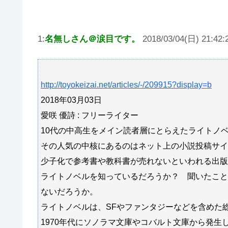
1:
名無しさん＠涙目です。
2018/03/04(日) 21:42:2
http://toyokeizai.net/articles/-/209915?display=b
2018年03月03日
愛咲 優詩 : フリーライター
10代の中高生をメイン読者層にとらえたライトノ
その人気の中核にあるのはネット上の小説投稿サイ
少子化で参考書や教科書が売れないといわれる出版
ライトノベルを知っているだろうか？ 聞いたこと
ないだろうか。
ライトノベルは、SFやファンタジーなどを含めた
1970年代にソノラマ文庫やコバルト文庫から発