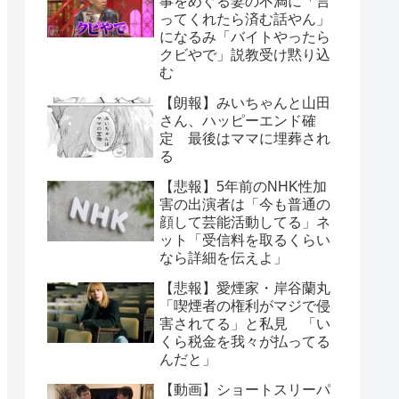
事をめぐる妻の不満に「言
ってくれたら済む話やん」
になるみ「バイトやったら
クビやで」説教受け黙り込
む
【朗報】みいちゃんと山田
さん、ハッピーエンド確
定 最後はママに埋葬され
る
【悲報】5年前のNHK性加
害の出演者は「今も普通の
顔して芸能活動してる」ネ
ット「受信料を取るくらい
なら詳細を伝えよ」
【悲報】愛煙家・岸谷蘭丸
「喫煙者の権利がマジで侵
害されてる」と私見 「い
くら税金を我々が払ってる
んだと」
【動画】ショートスリーパ