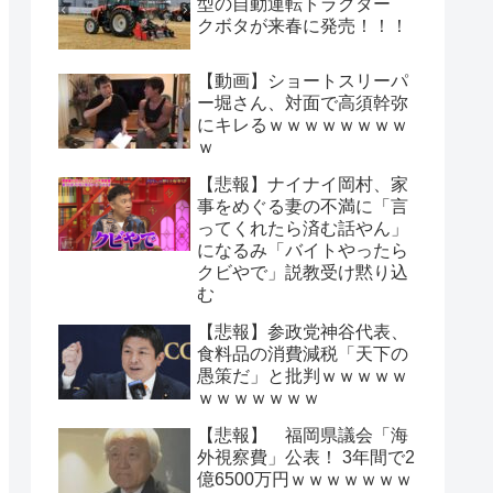
型の自動運転トラクター
クボタが来春に発売！！！
【動画】ショートスリーパ
ー堀さん、対面で高須幹弥
にキレるｗｗｗｗｗｗｗｗ
ｗ
【悲報】ナイナイ岡村、家
事をめぐる妻の不満に「言
ってくれたら済む話やん」
になるみ「バイトやったら
クビやで」説教受け黙り込
む
【悲報】参政党神谷代表、
食料品の消費減税「天下の
愚策だ」と批判ｗｗｗｗｗ
ｗｗｗｗｗｗｗ
【悲報】 福岡県議会「海
外視察費」公表！ 3年間で2
億6500万円ｗｗｗｗｗｗｗ