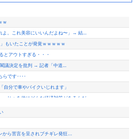
ｗｗ
。これ美容にいいんだよね〜」→ 結...
人」もいたことが発覚ｗｗｗｗｗ
見るとアウトすぎる・・・
閣議決定を批判 → 記者「中道...
ちらです‥‥
N「自分で車やバイクいじれます」
←じゃあ他にどんな経済対策があるんだ...
、貯金から無駄金を垂れ流しまくった結...
い
？
ンから苦言を呈されブチギレ発狂…