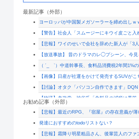
最新記事（外部）
ヨーロッパが中国製メガソーラーを締め出しｗ
【警告】社会人「スムージーにキウイ皮ごと入れよ
【悲報】ワイのせいで会社を辞めた新人が「3
【放送事故】 昔のドラマのレ◯プシーン、今
（ ´_ゝ`）中道幹事長、食料品消費税2年間1%の
【画像】日産が社運をかけて発売するSUVがこ
【討論】オタク「パソコン自作できます」DQ
【物議】参政党・神谷氏「食料品の減税は愚策」
お勧め記事（外部）
非現実的なリベラル政策をゴリ押しした東京大学
【悲報】最近のRPG、『宿屋』の存在意義が薄
【鬼滅の刃】アニオリ柱と上弦見たかった
発達におすすめのtodoリストない？
20代「50年ローンでええやろ」←これマジ？？
【悲報】霜降り明星粗品さん、後輩芸人のファ