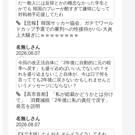
だ一般人には反韓とかの概念なかった学生と
かでも 韓国のプレーが酷すぎて嫌韓になって
対戦相手応援してたわ
【悲報】韓国サッカー協会、ガチでワール
ドカップ予選での審判への性接待がバレ大炎
上大騒ぎにｗｗｗｗｗｗｗｗ
名無しさん
2026.08.07
今回の改正法自体に「2年後に自動的に元の税
率へ戻す」も盛り込めばいいんでないの？そ
れを盛り込まないこと自体が、今は口で何を
言ってても2年後に戻さないかもしれませんと
いうメッセージにならない？
【高市首相】「私が総裁かどうかとは分け
て」 消費減税「2年後に私の責任で戻す」
発言を説明
名無しさん
2026.08.07
FXで大損したんやろ そらイライラしてるわ