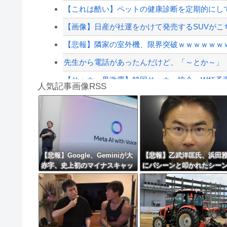
韓国警察、大韓サッカー協会を家宅捜索 代表監
【これは酷い】ペットの健康診断を定期的にして
【配信者】「金バエ」のSNS更新が1週間途絶え
【画像】日産が社運をかけて発売するSUVがこ
【緊急速報】NYで警官が黒人男性の首を絞め
【悲報】隣家の室外機、限界突破ｗｗｗｗｗｗｗ
先生から電話があったんだけど、「～とか～」「
【サッカー界激震】韓国サッカー協会、W杯予選の
人気記事画像RSS
【動画】ロシアの空挺兵、パラシュートが開か
白石「あ、あきら様……？」あきら「……白石
8/4のニュース
日本旅行キャンセルすべきか…1万年ぶり史上
【悲報】Google、Geminiが大
【悲報】乙武洋匡氏、浜田
赤字、史上初のマイナスキャッ
にパシーンと叩かれたシー
更新中止のお知らせ
シュフローに陥る・・・
オンエアされず「障害者相
海外「おめでとうタキ！」リヴァプール南野が
と放送されなくなる。俺、
別だと思って」