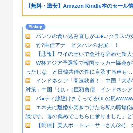
【無料・激安】Amazon Kindle本のセー
パンツの食い込み直しがエ●いクラスの女
竹?由佳アナ ピタパンのお尻！！
【悲報】ワイのせいで会社を辞めた新人
W杯アジア予選等で韓国サッカー協会が
ったしな」と日韓共催の件に言及する声も…
インドネシア「高速鉄道！」中国「大赤
対策」中国「はい（巨額負債」インドネシア「
パ●ティ線透けまくってるOLの尻wwww
エネ夫に離婚を突きつけたら私の職場(法
談です。母の薦めでこちらに参りました」と言
【動画】美人ボートレーサーさん(24)、