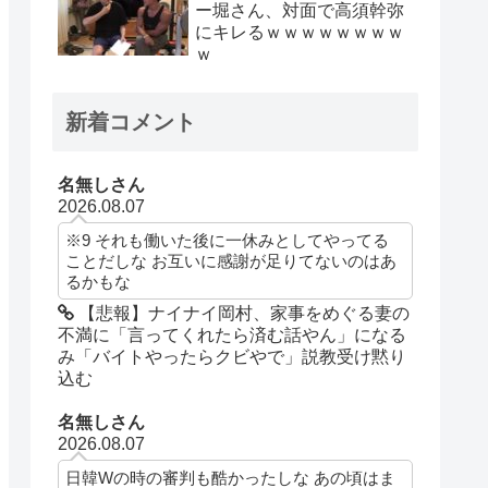
ー堀さん、対面で高須幹弥
にキレるｗｗｗｗｗｗｗｗ
ｗ
新着コメント
名無しさん
2026.08.07
※9 それも働いた後に一休みとしてやってる
ことだしな お互いに感謝が足りてないのはあ
るかもな
【悲報】ナイナイ岡村、家事をめぐる妻の
不満に「言ってくれたら済む話やん」になる
み「バイトやったらクビやで」説教受け黙り
込む
名無しさん
2026.08.07
日韓Wの時の審判も酷かったしな あの頃はま