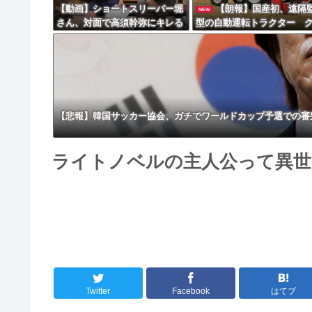
【動画】ショートスリーパー堀
【朗報】国産初、遠隔
NEW
さん、対面で高須幹弥にキレる
型の自動運転トラクター 
ｗｗｗｗｗｗｗｗｗ
タが来春に発売！！！
【悲報】韓国サッカー協会、ガチでワールドカップ予選での審
ライトノベルの主人公って異世
Twitter
Facebook
はてブ