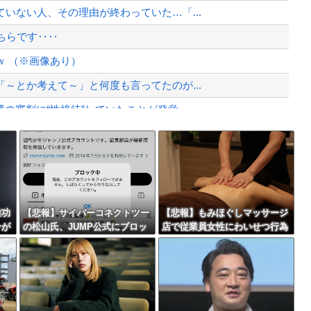
督選考巡り
いない人、その理由が終わっていた…「...
、様々な憶測が飛び交う。1週間ぶり...
ちらです‥‥
、暴動第二波不可避へ
 （※画像あり）
～とか考えて～」と何度も言ってたのが...
審判に“性接待”していたことが発覚...
ずに墜落してしまう。
Powered by livedoor 相互RSS
」
最大級の火山の兆し＝韓国の反応
雅功
【悲報】サイバーコネクトツー
【悲報】もみほぐしマッサージ
ンが
の松山氏、JUMP公式にブロッ
店で従業員女性にわいせつ行為
手だ
クされるｗｗｗｗｗｗｗｗｗｗ
かで男を逮捕ｗｗｗｗｗｗｗｗ
バースデーゴール！！
逆差
ｗ
ｗ