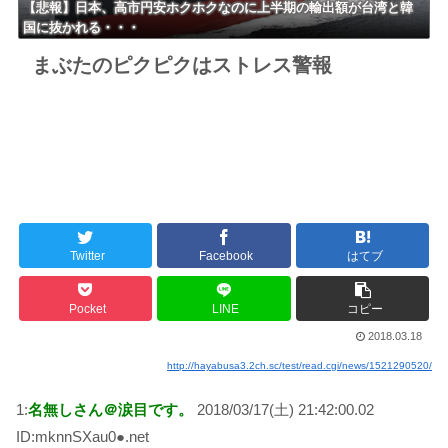
【悲報】日本、高市円安ホクホクなのに上半期の輸出額が台湾と韓
国に抜かれる・・・
まぶたのピクピクはストレス警報
Twitter
Facebook
はてブ
Pocket
LINE
コピー
2018.03.18
http://hayabusa3.2ch.sc/test/read.cgi/news/1521290520/
1:
名無しさん＠涙目です。
2018/03/17(土) 21:42:00.02
ID:mknnSXau0●.net