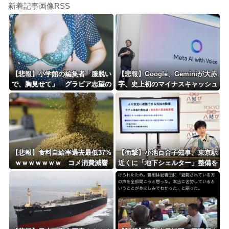
新着記事画像RSS
【悲報】小学館の編集者「服脱い
【悲報】Google、Geminiが大赤
で、胸見せて」 グラビア志望の
字、史上初のマイナスキャッシュ
女性に迫った過激要求
フローに陥る・・・
【悲報】食料自給率過去最低37%
【衝撃】小池百合子知事、東京駅
ｗｗｗｗｗｗｗ コメ消費減響
近くに「地下シェルター」整備を
く・・・
正式表明ｗｗｗｗｗｗｗｗｗ