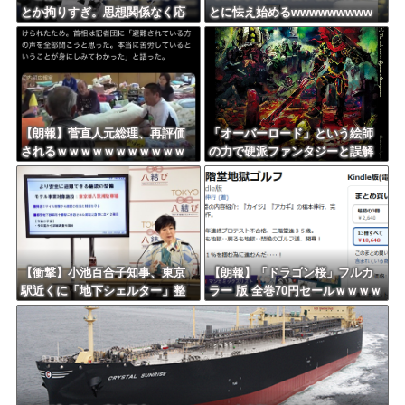
とか拘りすぎ。思想関係なく応
とに怯え始めるwwwwwwwww
援しようよ」
【朗報】菅直人元総理、再評価
「オーバーロード」という絵師
されるｗｗｗｗｗｗｗｗｗｗｗ
の力で硬派ファンタジーと誤解
ｗｗｗｗｗｗｗ
させ人気出たなろう作品ｗｗｗ
ｗｗｗｗｗｗ
【衝撃】小池百合子知事、東京
【朗報】「ドラゴン桜」フルカ
駅近くに「地下シェルター」整
ラー 版 全巻70円セールｗｗｗｗ
備を正式表明ｗｗｗｗｗｗｗｗ
ｗｗｗｗ スポーツ漫画50％ポ
ｗ
イント還元セール