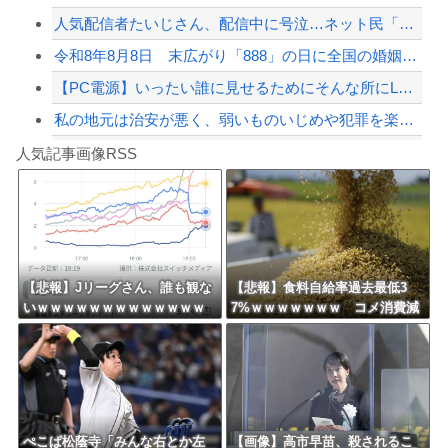
人気配信者たいじさん、配信中に号泣…ネット民「こんな姿初めて見た」
【緊急速報】NYで警官が黒人男性の首を絞め、暴動第二波不可避へ
令和8年8月8日 末広がり「888」の日に全国の婚姻窓口が大行列＆芸能人も結婚ラ...
【PC電源】いったい誰に見せるためにそんな所にLCD付けるのかな
私の地元は治安が悪く、弱いものいじめや犯罪を楽しみながら行うことが陽キャの条件だ...
Powered by livedoor 相互RSS
【急増】「外国人受け入れ反対」56.3％に わずか2年で20.7ポイント増、東大...
人気記事画像RSS
【誰？】日本をダメにした総理大臣と言えば？
8/4のニュース
日本旅行キャンセルすべきか…1万年ぶり史上最大級の火山の兆し＝韓国の反応
更新中止のお知らせ
【悲報】Jリーグさん、誰も観な
【悲報】食料自給率過去最低3
いｗｗｗｗｗｗｗｗｗｗｗｗｗ
7%ｗｗｗｗｗｗｗ コメ消費減
海外「おめでとうタキ！」リヴァプール南野がバースデーゴール！！
ｗｗｗｗ
響く・・・
Powered by livedoor 相互RSS
ぺこぱ松蔭寺「みんな右とか左
【画像】高市早苗、殺されるこ