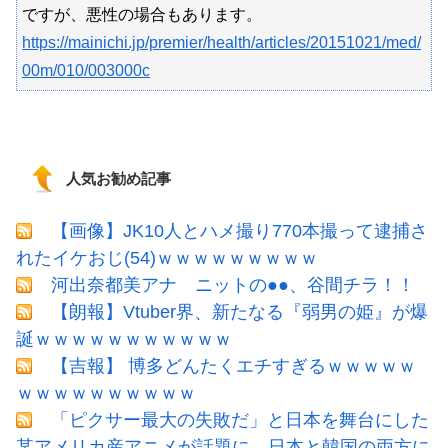
ですが、悪性の場合もあります。
https://mainichi.jp/premier/health/articles/20151021/med/
00m/010/003000c
人気お勧め記事
【画像】JK10人とハメ撮り770本撮って逮捕さ
れたイケおじ(54)ｗｗｗｗｗｗｗｗｗ
河出奈都美アナ ニットの●●、谷間チラ！！
【朗報】Vtuber界、新たなる『弱男の姫』が爆
誕ｗｗｗｗｗｗｗｗｗｗｗ
【吉報】 博多どんたくエチすぎるｗｗｗｗｗ
ｗｗｗｗｗｗｗｗｗｗ
「ピクサー最大の失敗だ」と日本を舞台にした
某アメリカ産アニメが話題に、日本と韓国の両方に