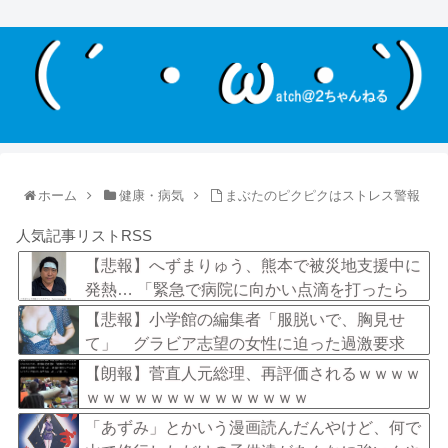
ホーム
健康・病気
まぶたのピクピクはストレス警報
人気記事リストRSS
【悲報】へずまりゅう、熊本で被災地支援中に
発熱… 「緊急で病院に向かい点滴を打ったら
楽に」 回復を報告
【悲報】小学館の編集者「服脱いで、胸見せ
て」 グラビア志望の女性に迫った過激要求
【朗報】菅直人元総理、再評価されるｗｗｗｗ
ｗｗｗｗｗｗｗｗｗｗｗｗｗｗ
「あずみ」とかいう漫画読んだんやけど、何で