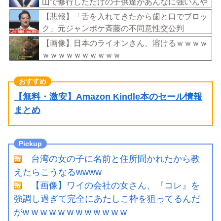
山で修行しただけの子供達があんなに強いんや
【悲報】「舌を入れてきたから歯と口でブロッ
ク」元ジャンポケ斉藤の不同意性交公判
【画像】日本のライオンさん、溶けるｗｗｗｗ
ｗｗｗｗｗｗｗｗｗｗ
【無料・激安】Amazon Kindle本のセール情報
まとめ
台湾の女の子に名前と住所聞かれたから教
えたらこうなるwwww
【画像】ワイの会社の女さん、『コレ』を
強調し過ぎて完全にあたしこ枠を狙ってるんだ
がw w w w w w w w w w w w