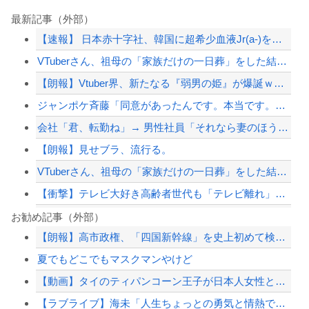
最新記事（外部）
【速報】 日本赤十字社、韓国に超希少血液Jr(a-)を提供「韓国内では適合する血...
VTuberさん、祖母の「家族だけの一日葬」をした結果ｗｗｗｗｗｗｗ
【朗報】Vtuber界、新たなる『弱男の姫』が爆誕ｗｗｗｗｗｗｗｗｗｗｗ
ジャンポケ斉藤「同意があったんです。本当です。信じて下さい」←何でこの主張が通ら...
会社「君、転勤ね」→ 男性社員「それなら妻のほうが稼ぎいいんで辞めます」⇒ 結果...
【朗報】見せブラ、流行る。
VTuberさん、祖母の「家族だけの一日葬」をした結果ｗｗｗｗｗｗｗ
【衝撃】テレビ大好き高齢者世代も「テレビ離れ」が始まる
【悲報】ひろゆきの妻、“離婚”を提示していたｗｗｗｗｗ
お勧め記事（外部）
【朗報】高市政権、「四国新幹線」を史上初めて検討開始
【朗報】高市政権、「四国新幹線」を史上初めて検討開始
夏でもどこでもマスクマンやけど
北朝鮮の弾道ミサイル部隊、ロシアのヴォロネジ州に展開か…北朝鮮は本質的にウクライ...
【動画】タイのティパンコーン王子が日本人女性とデートか？
ジャンポケ斎藤と代理人のやりとり、「地獄すぎて完全にコントになってる……」と衝撃...
【ラブライブ】海未「人生ちょっとの勇気と情熱でしょう」【IF】
【配信者】「金バエ」のSNS更新が1週間途絶え、様々な憶測が飛び交う。1週間ぶり...