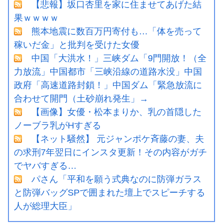
【悲報】坂口杏里を家に住ませてあげた結
果ｗｗｗｗ
熊本地震に数百万円寄付も…「体を売って
稼いだ金」と批判を受けた女優
中国「大洪水！」三峡ダム「9門開放！（全
力放流」中国都市「三峡沿線の道路水没」中国
政府「高速道路封鎖！」中国ダム「緊急放流に
合わせて開門（土砂崩れ発生」→
【画像】女優・松本まりか、乳の首隠した
ノーブラ乳がHすぎる
【ネット騒然】 元ジャンポケ斉藤の妻、夫
の求刑7年翌日にインスタ更新！その内容がガチ
でヤバすぎる…
パさん「平和を願う式典なのに防弾ガラス
と防弾バッグSPで囲まれた壇上でスピーチする
人が総理大臣」