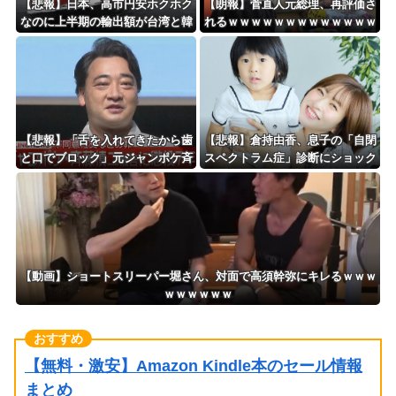
【悲報】日本、高市円安ホクホク
【朗報】菅直人元総理、再評価さ
なのに上半期の輸出額が台湾と韓
れるｗｗｗｗｗｗｗｗｗｗｗｗｗ
国に抜かれる・・・
ｗｗｗｗｗ
【悲報】「舌を入れてきたから歯
【悲報】倉持由香、息子の「自閉
と口でブロック」元ジャンポケ斉
スペクトラム症」診断にショック
藤の不同意性交公判
で涙… 見逃していた乳幼児期の
サインとは？
【動画】ショートスリーパー堀さん、対面で高須幹弥にキレるｗｗｗ
ｗｗｗｗｗｗ
【無料・激安】Amazon Kindle本のセール情報
まとめ