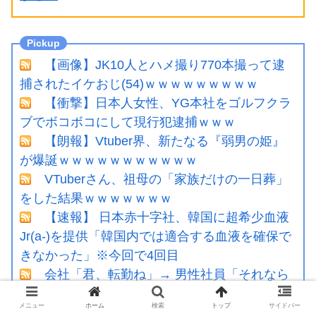
【画像】JK10人とハメ撮り770本撮って逮
捕されたイケおじ(54)ｗｗｗｗｗｗｗｗｗ
【衝撃】日本人女性、YG本社をゴルフクラ
ブでボコボコにして現行犯逮捕ｗｗｗ
【朗報】Vtuber界、新たなる『弱男の姫』
が爆誕ｗｗｗｗｗｗｗｗｗｗｗ
VTuberさん、祖母の「家族だけの一日葬」
をした結果ｗｗｗｗｗｗｗ
【速報】 日本赤十字社、韓国に超希少血液
Jr(a-)を提供「韓国内では適合する血液を確保で
きなかった」※今回で4回目
会社「君、転勤ね」→ 男性社員「それなら
妻のほうが稼ぎいいんで辞めます」⇒ 結
メニュー
ホーム
検索
トップ
サイドバー
果・・・