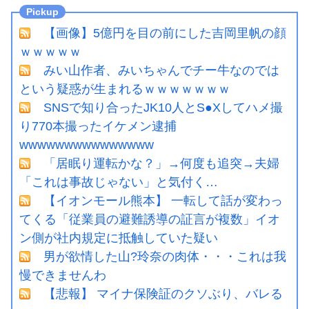
【画像】5億円を目の前にした吉岡里帆の顔
ｗｗｗｗｗ
みい山作者、みいちゃんでチー牛なのでは
という疑惑が生まれるｗｗｗｗｗｗｗ
SNSで知り合ったJK10人とS●Xしてハメ撮
り770本撮ったイケメン逮捕
wwwwwwwwwwwwwww
「居眠り運転かな？」→何度も追突→夫婦
「これは事故じゃない」と気付く…
【イオンモール熊本】 一転して話が変わっ
てくる「従業員の避難誘導の証言が複数」イオ
ン側が社内規定に抵触していた疑い
男が欲情した山?玲奈の肉体・・・これは我
慢できませんわ
【悲報】 マイナ保険証のクソぶり、バレる