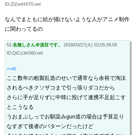
ID:ZIZonHXT0.net
なんでまともに絵が描けないような人がアニメ制作
に関わってるの
51:
名無しさん＠涙目です。
2018/03/27(火) 02:05:39.09
ID:QICz3eS60.net
>>40
ここ数年の粗製乱造のせいで通常なら余裕で淘汰
されるべきクソザコまで引っ張りダコだから
さらに手が足りずに中韓に投げて連携不足起こす
とこうなる
うおまぶしっでお馴染みgun道の場合は予算足り
なすぎて後者のパターンだったけど