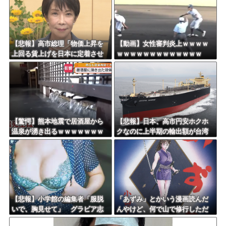
Powered by livedoor 相互RSS
【悲報】高市総理「物価上昇を
【動画】女性審判炎上ｗｗｗｗ
上回る賃上げを日本に定着させ
ｗｗｗｗｗｗｗｗｗｗｗｗｗ
る」 →国家公務員月給3.51％増
へ 地方公務員も追随する見通し
【驚愕】熊本地震で居酒屋から
【悲報】日本、高市円安ホクホ
温泉が湧き出るｗｗｗｗｗｗｗ
クなのに上半期の輸出額が台湾
ｗｗｗｗｗ
と韓国に抜かれる・・・
【悲報】小学館の編集者「服脱
「あずみ」とかいう漫画読んだ
いで、胸見せて」 グラビア志
んやけど、何で山で修行しただ
望の女性に迫った過激要求
けの子供達があんなに強いんや