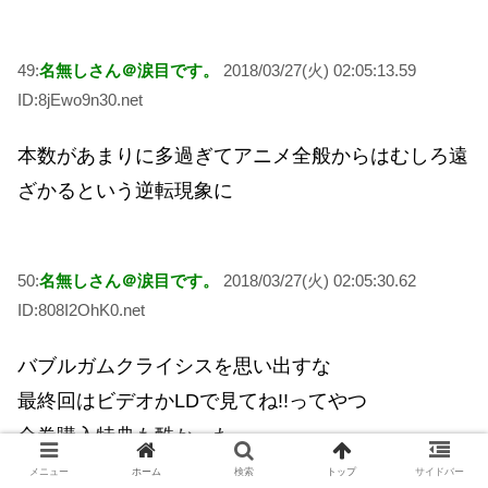
49:
名無しさん＠涙目です。
2018/03/27(火) 02:05:13.59
ID:8jEwo9n30.net
本数があまりに多過ぎてアニメ全般からはむしろ遠
ざかるという逆転現象に
50:
名無しさん＠涙目です。
2018/03/27(火) 02:05:30.62
ID:808I2OhK0.net
バブルガムクライシスを思い出すな
最終回はビデオかLDで見てね!!ってやつ
全巻購入特典も酷かった
https://amzn.to/2GuEuAM
メニュー
ホーム
検索
トップ
サイドバー