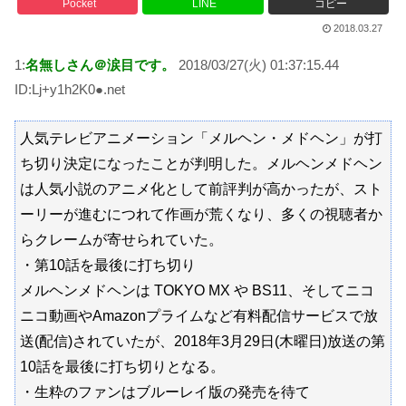
Pocket
LINE
コピー
2018.03.27
1:
名無しさん＠涙目です。
2018/03/27(火) 01:37:15.44
ID:Lj+y1h2K0●.net
人気テレビアニメーション「メルヘン・メドヘン」が打
ち切り決定になったことが判明した。メルヘンメドヘン
は人気小説のアニメ化として前評判が高かったが、スト
ーリーが進むにつれて作画が荒くなり、多くの視聴者か
らクレームが寄せられていた。
・第10話を最後に打ち切り
メルヘンメドヘンは TOKYO MX や BS11、そしてニコ
ニコ動画やAmazonプライムなど有料配信サービスで放
送(配信)されていたが、2018年3月29日(木曜日)放送の第
10話を最後に打ち切りとなる。
・生粋のファンはブルーレイ版の発売を待て