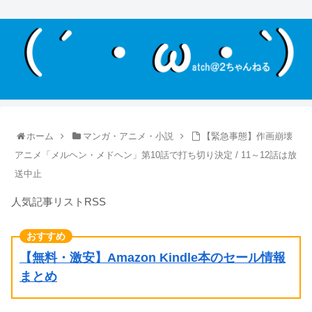
ホーム
マンガ・アニメ・小説
【緊急事態】作画崩壊
アニメ「メルヘン・メドヘン」第10話で打ち切り決定 / 11～12話は放
送中止
人気記事リストRSS
【無料・激安】Amazon Kindle本のセール情報
まとめ