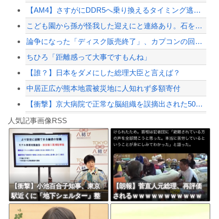
【AM4】さすがにDDR5へ乗り換えるタイミング逃し感が半端ない
ジャンポケ斎藤と代理人のやりとり、「地獄すぎて完全にコントになってる……」と衝撃...
こども園から孫が怪我した迎えにと連絡あり。石をどかしてミミズ集め足の上に石を落と...
「外国人受け入れ反対」大幅増 若い世代で多く
論争になった「ディスク販売終了」、カプコンの回答と衝撃の詳細がコチラ・・・「え？...
【配信者】「金バエ」のSNS更新が1週間途絶え、様々な憶測が飛び交う。1週間ぶり...
ちひろ「距離感って大事ですもんね」
【緊急速報】NYで警官が黒人男性の首を絞め、暴動第二波不可避へ
【誰？】日本をダメにした総理大臣と言えば？
中居正広が熊本地震被災地に人知れず多額寄付
【衝撃】京大病院で正常な脳組織を誤摘出された50代女性、手足も動かせず自発呼吸も...
Powered by livedoor 相互RSS
寺田心さん(18)、筋トレした結果無事かわいくなる
人気記事画像RSS
【動画】これはお見事。中国重慶市で珍しい事故が撮影される。
8/4のニュース
日本旅行キャンセルすべきか…1万年ぶり史上最大級の火山の兆し＝韓国の反応
更新中止のお知らせ
【衝撃】小池百合子知事、東京
【朗報】菅直人元総理、再評価
駅近くに「地下シェルター」整
されるｗｗｗｗｗｗｗｗｗｗｗ
海外「おめでとうタキ！」リヴァプール南野がバースデーゴール！！
備を正式表明ｗｗｗｗｗｗｗｗ
ｗｗｗｗｗｗｗ
ｗ