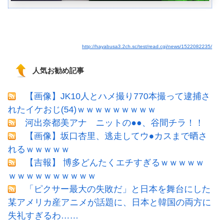
http://hayabusa3.2ch.sc/test/read.cgi/news/1522082235/
人気お勧め記事
【画像】JK10人とハメ撮り770本撮って逮捕さ
れたイケおじ(54)ｗｗｗｗｗｗｗｗｗ
河出奈都美アナ ニットの●●、谷間チラ！！
【画像】坂口杏里、逃走してウ●カスまで晒さ
れるｗｗｗｗｗ
【吉報】 博多どんたくエチすぎるｗｗｗｗｗ
ｗｗｗｗｗｗｗｗｗｗ
「ピクサー最大の失敗だ」と日本を舞台にした
某アメリカ産アニメが話題に、日本と韓国の両方に
失礼すぎるわ……