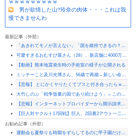
ｗｗｗｗｗｗｗｗｗ
男が欲情した山?玲奈の肉体・・・これは我
慢できませんわ
最新記事（外部）
「あきれてモノが言えない」「国を維持できるの？」外国人の永住許可要件の厳格化で在...
可愛すぎるおむすび屋さん（28）、新店舗に4000万円クラファンした成功した結果...
【動画】熊本地震発生時の手術室の様子が公開される
ミッチーこと及川光博さん、56歳で再婚→新しい命まで授かるｗｗｗｗｗ
【悲報】 とにかくヤりたくてブスと付き合ったらｗｗｗｗｗｗｗｗｗｗｗｗｗｗｗ
大竹しのぶ「戦争放棄の国であり続けよう」←この投稿が話題に
【悲報】インターネットプロバイダーから開示請求が届いた…
【巨人対ヤクルト17回戦】巨人、2回裏2アウト一二塁から浦田のタイムリーで同点に...
【巨人対ヤクルト18回戦】ヤクルト、2回表1アウト三塁から内山壮真のタイムリーで...
お勧め記事（外部）
運動会も夏祭りも時期をずらしてるのに甲子園だけ変わらないのね
京大病院、手術ミスで50代女性患者を「植物状態」に 脳腫瘍摘出手術で腫瘍の無い部...