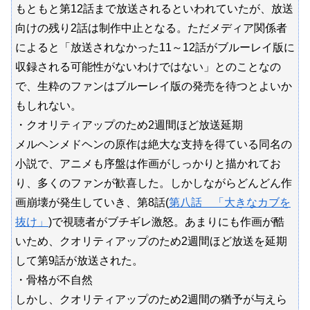
もともと第12話まで放送されるといわれていたが、放送
向けの残り2話は制作中止となる。ただメディア関係者
によると「放送されなかった11～12話がブルーレイ版に
収録される可能性がないわけではない」とのことなの
で、生粋のファンはブルーレイ版の発売を待つとよいか
もしれない。
・クオリティアップのため2週間ほど放送延期
メルヘンメドヘンの原作は絶大な支持を得ている同名の
小説で、アニメも序盤は作画がしっかりと描かれてお
り、多くのファンが歓喜した。しかしながらどんどん作
画崩壊が発生していき、第8話(
第八話 「大きなカブを
抜け」
)で視聴者がブチギレ激怒。あまりにも作画が酷
いため、クオリティアップのため2週間ほど放送を延期
して第9話が放送された。
・骨格が不自然
しかし、クオリティアップのため2週間の猶予が与えら