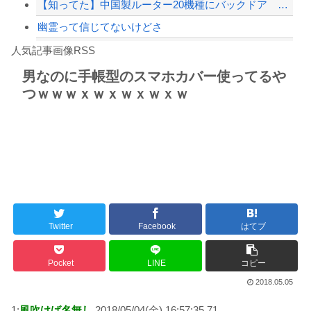
【知ってた】中国製ルーター20機種にバックドア 外部から完全制御
幽霊って信じてないけどさ
Powered by livedoor 相互RSS
【動画】ロシア軍のドローンをネット発射装置で撃墜するウクライナ。
人気記事画像RSS
実況「金メダルをとった萩野には俺さんへの挑戦権を手にしました！」俺「ほう君が萩野...
男なのに手帳型のスマホカバー使ってるや
つｗｗｗｘｗｘｗｘｗｘｗ
8/4のニュース
日本旅行キャンセルすべきか…1万年ぶり史上最大級の火山の兆し＝韓国の反応
更新中止のお知らせ
海外「おめでとうタキ！」リヴァプール南野がバースデーゴール！！
Twitter
Facebook
はてブ
Powered by livedoor 相互RSS
Pocket
LINE
コピー
2018.05.05
1:
風吹けば名無し
2018/05/04(金) 16:57:35.71