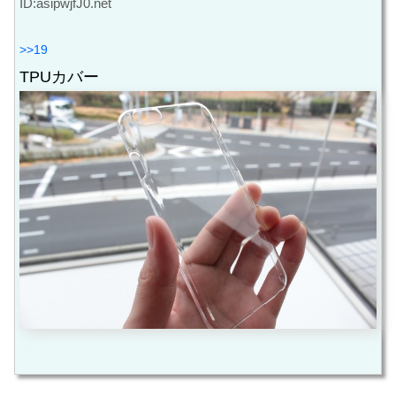
ID:asipwjfJ0.net
>>19
TPUカバー