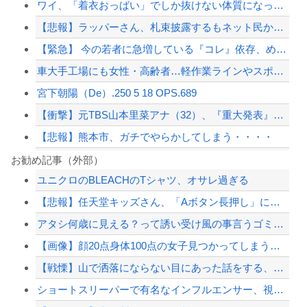
ワイ、「着衣おっばい」でしか抜けない体質になってしまうｗｗｗｗｗ
【悲報】ラッパーさん、札束披露するもネット民から「新社会人の初ボーナスくらいしか...
【緊急】 今の若者に急増している『コレ』依存、めちゃくちゃ深刻な模様w w w ...
車大手工場にも女性・高齢者…軽作業ラインやスポットワーク
宮下朝陽（De）.250 5 18 OPS.689
【衝撃】元TBS山本里菜アナ（32）、『重大発表』キタァアアアアーーーー！！
【悲報】熊本市、ガチでやらかしてしまう・・・・
ジャンポケ斎藤と代理人のやりとり、「地獄すぎて完全にコントになってる……」と衝撃...
お勧め記事（外部）
ユニクロのBLEACHのTシャツ、オサレ過ぎる
【悲報】Motorolaのスマホ、ポンコツすぎる
【悲報】任天堂キッズさん、「Aボタン長押し」に気づかず任天堂に修正させてしまう
東京駅近くに「地下シェルター」整備を正式表明…小池百合子知事「多くの方が滞在、施...
アタシ何歳に見える？って誘い受け風の事言うゴミってまだ生存してるよね～
イギリス経済紙「日本の年金制度は低レベル、Cランクに位置づけられる」
【画像】顔20点身体100点の女子見つかってしまうｗｗｗｗｗｗｗｗ
【配信者】「金バエ」のSNS更新が1週間途絶え、様々な憶測が飛び交う。1週間ぶり...
【戦慄】山で洒落にならない目にあった話をする、オカルト系で
【緊急速報】NYで警官が黒人男性の首を絞め、暴動第二波不可避へ
ショートスリーパーで有名なインフルエンサー、視聴者から「寝た方がいい」と言わ...