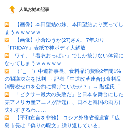
人気お勧め記事
【画像】本田望結の妹、本田望結より実ってし
まうｗｗｗｗｗ
【画像】小倉ゆうか(27)さん、7年ぶり
『FRIDAY』表紙で神ボディ大解放
ワイ、「着衣おっばい」でしか抜けない体質に
なってしまうｗｗｗｗｗ
（ ´_ゝ`）中道幹事長、食料品消費税2年間1%
の閣議決定を批判 → 記者「中道改革連合は食料品
消費税ゼロを公約に掲げていたが？」→ 階猛氏「
「ピクサー最大の失敗だ」と日本を舞台にした
某アメリカ産アニメが話題に、日本と韓国の両方に
失礼すぎるわ……
【平和宣言を非難】 ロシア外務省報道官「広
島市長は『偽りの呪文』繰り返している」