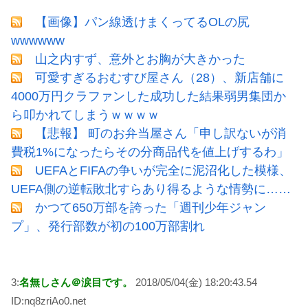
【画像】パン線透けまくってるOLの尻
wwwwww
山之内すず、意外とお胸が大きかった
可愛すぎるおむすび屋さん（28）、新店舗に
4000万円クラファンした成功した結果弱男集団か
ら叩かれてしまうｗｗｗｗ
【悲報】 町のお弁当屋さん「申し訳ないが消
費税1%になったらその分商品代を値上げするわ」
UEFAとFIFAの争いが完全に泥沼化した模様、
UEFA側の逆転敗北すらあり得るような情勢に……
かつて650万部を誇った「週刊少年ジャン
プ」、発行部数が初の100万部割れ
3:
名無しさん＠涙目です。
2018/05/04(金) 18:20:43.54
ID:nq8zriAo0.net