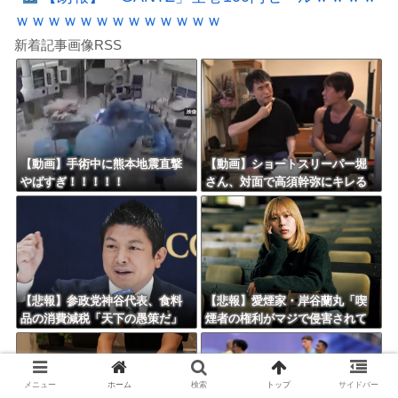
ｗｗｗｗｗｗｗｗｗｗｗｗｗ
新着記事画像RSS
【動画】手術中に熊本地震直撃
【動画】ショートスリーパー堀
やばすぎ！！！！！
さん、対面で高須幹弥にキレる
ｗｗｗｗｗｗｗｗｗ
【悲報】参政党神谷代表、食料
【悲報】愛煙家・岸谷蘭丸「喫
品の消費減税「天下の愚策だ」
煙者の権利がマジで侵害されて
と批判ｗｗｗｗｗｗｗｗｗｗｗ
る」と私見 「いくら税金を
ｗ
我々が払ってるんだと」
メニュー
ホーム
検索
トップ
サイドバー