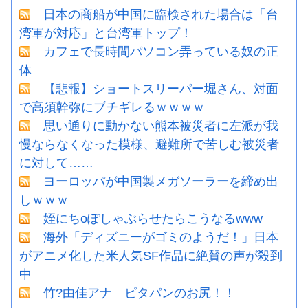
日本の商船が中国に臨検された場合は「台
湾軍が対応」と台湾軍トップ！
カフェで長時間パソコン弄っている奴の正
体
【悲報】ショートスリーパー堀さん、対面
で高須幹弥にブチギレるｗｗｗｗ
思い通りに動かない熊本被災者に左派が我
慢ならなくなった模様、避難所で苦しむ被災者
に対して……
ヨーロッパが中国製メガソーラーを締め出
しｗｗｗ
姪にちoぽしゃぶらせたらこうなるwww
海外「ディズニーがゴミのようだ！」日本
がアニメ化した米人気SF作品に絶賛の声が殺到
中
竹?由佳アナ ピタパンのお尻！！