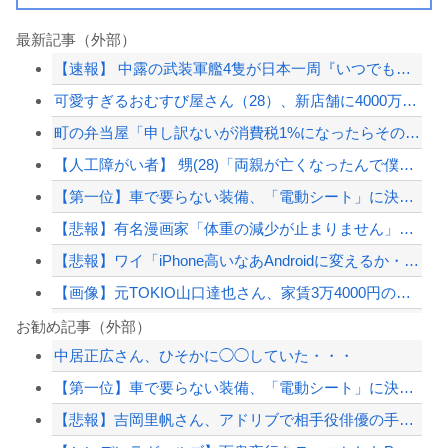
最新記事（外部）
【速報】 中露の武装軍艦4隻が日本一周『いつでも国家沈没させられるぞ』
可愛すぎるおむすび屋さん（28）、新店舗に4000万円クラファンした成功した結果...
町の弁当屋「申し訳ないが消費税1%になったらその分商品代を値上げするわ」
【人工障がい者】 甥(28)「両親が亡くなったんで僕のこと引き取ってほしいんです...
【第一位】車で要らない装備、「電動シート」に決まる・・・
【悲報】有名漫画家「体重の減少が止まりません」→ファンから心配の声
【悲報】ワイ「iPhone高いなあAndroidに変えるか・・・おっこれええやん...
【画像】元TOKIO山口達也さん、家賃3万4000円の湘南の家からYouTube...
東大「貯金あと数年で尽きます」→研究者削減へ…
お勧め記事（外部）
中居正広さん、ひそかに◯◯していた・・・
従姉妹の娘が「ワイニートのジッジ（金持ち）」にやたら会いに来る理由ｗｗｗｗｗ
【第一位】車で要らない装備、「電動シート」に決まる・・・
20代「50年ローンでええやろ」←これマジ？？？
【悲報】吉岡里帆さん、アドリブで相手役俳優の手を取りお胸に押し当てる（※画像あり...
海外「ディズニーがゴミのようだ！」日本がアニメ化した米人気SF作品に絶賛の声が殺...