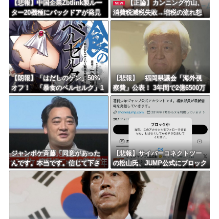
【悲報】中国企業Zbtlink製ルー
【正論】カンニング竹山、
NEW
ター20機種にバックドアが発見
消費税減税失敗→増税の流れ想
されるｗｗｗｗｗｗｗｗｗ
像「次誰が総理やりたいと思い
ます？」
【朗報】「はだしのゲン」50%
【悲報】 福岡県議会「海外視
オフ！ 「暴食のベルセルク」1
察費」公表！ 3年間で2億6500万
4巻無料ｗｗｗｗｗｗ
円ｗｗｗｗｗｗｗｗｗ
ジャンポケ斉藤「同意があった
【悲報】サイバーコネクトツー
んです。本当です。信じて下さ
の松山氏、JUMP公式にブロック
い」 ←何でこの主張が通らな
されるｗｗｗｗｗｗｗｗｗｗｗ
いの？