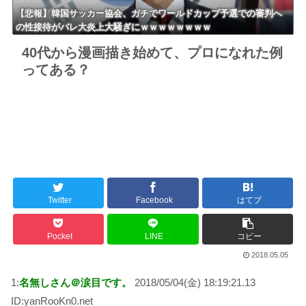
【悲報】韓国サッカー協会、ガチでワールドカップ予選での審判へ
の性接待がバレ大炎上大騒ぎにｗｗｗｗｗｗｗｗ
40代から漫画描き始めて、プロになれた例
ってある？
Twitter
Facebook
はてブ
Pocket
LINE
コピー
2018.05.05
1:
名無しさん＠涙目です。
2018/05/04(金) 18:19:21.13
ID:yanRooKn0.net