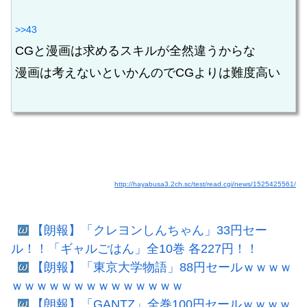
>>43
CGと漫画は求めるスキルが全然違うからな
漫画は考えないといかんのでCGよりは難度高い
http://hayabusa3.2ch.sc/test/read.cgi/news/1525425561/
【朗報】「クレヨンしんちゃん」33円セー
ル！！「ギャルごはん」全10巻 各227円！！
【朗報】「東京大学物語」88円セールｗｗｗｗ
ｗｗｗｗｗｗｗｗｗｗｗｗｗｗ
【朗報】「GANTZ」全巻100円セールｗｗｗｗ