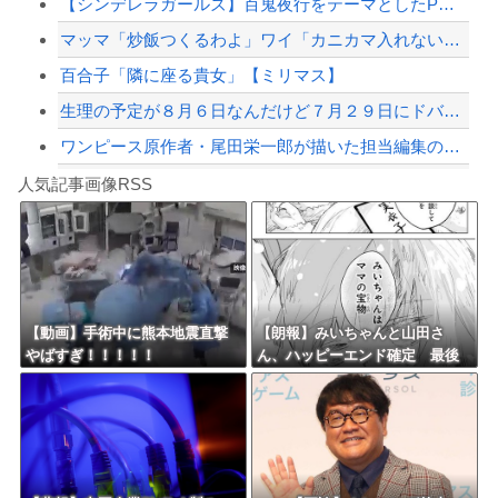
【シンデレラガールズ】百鬼夜行をテーマとしたPOP UP SHOPが東京・大阪に...
【配信者】「金バエ」のSNS更新が1週間途絶え、様々な憶測が飛び交う。1週間ぶり...
マッマ「炒飯つくるわよ」ワイ「カニカマ入れないで💢」
【緊急速報】NYで警官が黒人男性の首を絞め、暴動第二波不可避へ
百合子「隣に座る貴女」【ミリマス】
生理の予定が８月６日なんだけど７月２９日にドバッと鮮血でたから生理かな？って思っ...
ワンピース原作者・尾田栄一郎が描いた担当編集の似顔絵「ムダに東大卒」
Powered by livedoor 相互RSS
【徹底議論】近代日本史で最も取り返しのつかなかった失敗って何？
人気記事画像RSS
【動画】高速道路を走行中の車からリアガラスが飛んでくる事故(ﾟoﾟ)
8/4のニュース
日本旅行キャンセルすべきか…1万年ぶり史上最大級の火山の兆し＝韓国の反応
更新中止のお知らせ
【動画】手術中に熊本地震直撃
【朗報】みいちゃんと山田さ
やばすぎ！！！！！
ん、ハッピーエンド確定 最後
海外「おめでとうタキ！」リヴァプール南野がバースデーゴール！！
はママに埋葬される
Powered by livedoor 相互RSS