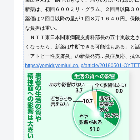
新薬は、初回６００ミリ・グラム、２回目以降３０
薬価は２回目以降の量が１回８万１６４０円。保険
な負担は重い。
ＮＴＴ東日本関東病院皮膚科部長の五十嵐敦之さ
くなったら、新薬は中断できる可能性もある」と話
「アトピー性皮膚炎」の新薬発売…炎症反応、抗体
https://yomidr.yomiuri.co.jp/article/20180501-OYTE