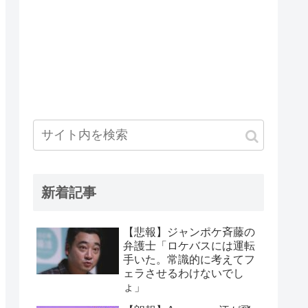
新着記事
【悲報】ジャンポケ斉藤の
弁護士「ロケバスには運転
手いた。常識的に考えてフ
ェラさせるわけないでし
ょ」