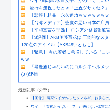
ワイの職場の後輩女子、かわいくていい
流行を無視したとき「正直ダサくね？」
【悲報】粗品、永久追放ｗｗｗｗｗｗｗ
【台湾メディア】態度の悪い日本の店員
【平和宣言を非難】 ロシア外務省報道
【S評価】AKB伊藤百花は 圧倒的なス
120点のアイドル【AKB48いともも】
【緊急】 今の若者に急増している『コレ』依
w w
「暴走族じゃないのにコルク半ヘルメッ
(37)逮捕
最新記事（外部）
【画像】 農家ワイが作ったタマネギ、お前らの想
ワイ、「着衣おっばい」でしか抜けない体質に