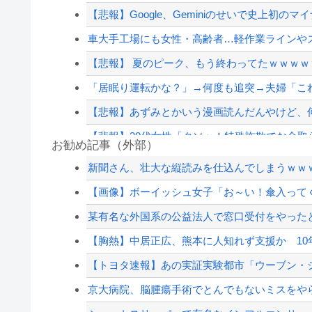
【悲報】Google、Geminiのせいで史上初の
車大手工場にも女性・高齢者…軽作業ラインや
【悲報】 夏のピーク、もう終わってたｗｗｗｗ
「居眠り運転かな？」→何度も追突→夫婦「こ
【悲報】あずみとかいう漫画読んだんやけど、何
【悲報】30代女性「クソッ！特殊詐欺でお金取ら
お勧め記事（外部）
【謎】サウジ・パキスタン・トルコが軍事同盟
新聞さん、壮大な縦読みを仕込んでしまうｗｗ
中国「衝突事故！（2025年」中国軍と中国海警局「
【画像】ボーイッシュ女子「お～い！傘入ってく･
ジャンポケ斎藤と代理人のやりとり、「地獄すぎ
某有名な外国系の公益法人で窓口受付をやったと
【朗報】佐藤二朗さん、ハグを報告
【胸熱】中居正広、熊本に人知れず支援か 10年
【配信者】「金バエ」のSNS更新が1週間途絶え
【トヨタ速報】あの実証実験都市「ウーブン・
【緊急速報】NYで警官が黒人男性の首を絞め
京大病院、脳腫瘍手術でとんでもないミスをやら