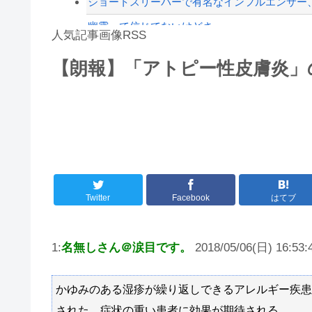
ショートスリーパーで有名なインフルエンサー、
幽霊って信じてないけどさ
人気記事画像RSS
【動画】ロシア軍のドローンをネット発射装置
【朗報】「アトピー性皮膚炎」
実況「金メダルをとった萩野には俺さんへの挑戦
8/4のニュース
日本旅行キャンセルすべきか…1万年ぶり史上
更新中止のお知らせ
海外「おめでとうタキ！」リヴァプール南野が
Twitter
Facebook
はてブ
1:
名無しさん＠涙目です。
2018/05/06(日) 16:53:
かゆみのある湿疹が繰り返しできるアレルギー疾患
された。症状の重い患者に効果が期待される。