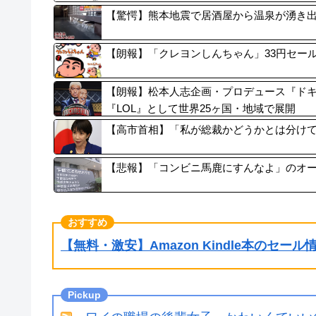
【驚愕】熊本地震で居酒屋から温泉が湧き
【朗報】「クレヨンしんちゃん」33円セール
【朗報】松本人志企画・プロデュース『ド
『LOL』として世界25ヶ国・地域で展開
【高市首相】「私が総裁かどうかとは分けて
【悲報】「コンビニ馬鹿にすんなよ」のオ
【無料・激安】Amazon Kindle本のセー