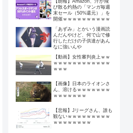
【朗報】Amazon、汗が飛
び散る灼熱の「マンガ毎週
末セール（50%還元）」を
開催ｗｗｗｗｗｗｗｗｗｗ
「あずみ」とかいう漫画読
んだんやけど、何で山で修
行しただけの子供達があん
なに強いんや
【動画】女性審判炎上ｗｗ
ｗｗｗｗｗｗｗｗｗｗｗｗ
ｗｗｗ
【画像】日本のライオンさ
ん、溶けるｗｗｗｗｗｗｗ
ｗｗｗｗｗｗｗ
【悲報】Jリーグさん、誰も
観ないｗｗｗｗｗｗｗｗｗ
ｗｗｗｗｗｗｗｗ