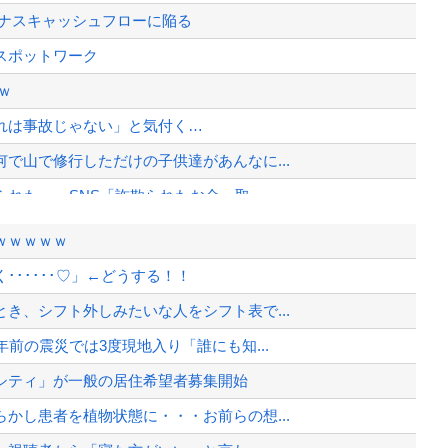
マイナスキャッシュフローに陥る
スポットワーク
ｗ
れは事故じゃない」と気付く…
で山で修行しただけの子供達があんなに...
れた…」SNS「詐欺られたお金、取...
…これどこと戦う気？
ｗｗｗｗｗ
ﾌｨﾘﾋﾟﾝ船の追跡中に衝突！...
･････♡」←どうする！！
て完全にコントになってる……」と衝撃...
き、シフト外しみたいな人をシフト表で...
前の震災では3度現地入り「誰にも知...
、様々な憶測が飛び交う。1週間ぶり...
シティ」が一般の居住希望者募集開始
、暴動第二波不可避へ
かし患者を植物状態に・・・お前らの想...