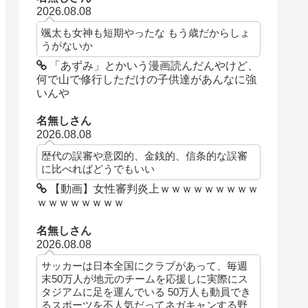
2026.08.08
颯太も女神も短期やったな もう歳だからしょ
うがないか
「あずみ」とかいう漫画読んだんやけど、
何で山で修行しただけの子供達があんなに強
いんや
名無しさん
2026.08.08
歴代の誤審や意図的、金銭的、信条的な誤審
に比べればどうでもいい
【動画】女性審判炎上ｗｗｗｗｗｗｗｗｗ
ｗｗｗｗｗｗｗｗ
名無しさん
2026.08.08
サッカーは日本全国にクラブがあって、毎週
末50万人が地元のチームを応援しに実際にス
タジアムに足を運んでいる 50万人も動員でき
るスポーツを不人気だってネガキャンする野