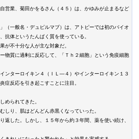
自営業、菊田かをるさん（４５）は、かゆみが止まるなど
」（一般名・デュピルマブ）は、アトピーでは初のバイオ
、抗体というたんぱく質を使っている。
果が不十分な人が主な対象だ。
ー物質に過剰に反応して、「Ｔｈ２細胞」という免疫細胞
インターロイキン４（ＩＬ―４）やインターロイキン１３
炎症反応を引き起こすことに注目。
しめられてきた。
きむしり、肌はどんどん赤黒くなっていった。
り返した。しかし、１５年から約３年間、薬を使い続け、
くきれいになったと驚かれた」と効果を実感する。