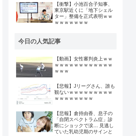
【衝撃】小池百合子知事、
東京駅近くに「地下シェル
ター」整備を正式表明ｗｗ
ｗｗｗｗｗｗｗ
今日の人気記事
【動画】女性審判炎上ｗｗ
ｗｗｗｗｗｗｗｗｗｗｗｗ
ｗｗｗ
【悲報】Jリーグさん、誰も
観ないｗｗｗｗｗｗｗｗｗ
ｗｗｗｗｗｗｗｗ
【悲報】倉持由香、息子の
「自閉スペクトラム症」診
断にショックで涙… 見逃し
ていた乳幼児期のサインと