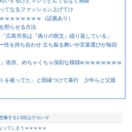
匂いするけどマジでとんでもなく無能
ってなるファッション上げてけ
ｗｗｗｗｗｗｗｗ（証拠あり）
を黙らせる方法
官「広島市長は『偽りの呪文』繰り返している」
ター性を持ち合わせ 立ち振る舞いや言葉選びが毎回
存、めちゃくちゃ深刻な模様w w w w w w w w
トを被ってた」と因縁つけて暴行 少年らと父親
像する1.5倍はデカいぞ
なってしまうｗｗｗｗｗ