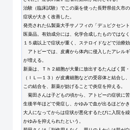
治験（臨床試験）でこの薬を使った長野県佐久市の
症状が大きく改善した。
発売された仏製薬大手サノフィの「デュピクセント
医薬品。有効成分には、化学合成したものではなく
１５歳以上で症状が重く、ステロイドなどで治療効
アトピーでは、皮膚から体内に侵入したアレルギ
が増える。
新薬は、Ｔｈ２細胞が大量に放出するたんぱく質・
（ＩＬ―１３）が皮膚細胞などの受容体と結合し、
この結合を、新薬が妨げることで炎症を抑える。
菊田さんは子どもの頃から、アトピーの症状に苦
生後半年ほどで発症し、かゆみで血が出るほどか
大人になってからは症状が悪化するたびに入院を繰
かゆみを抑えられたという。
菊田さんは「副作用もなく、周りの人からは肌が白