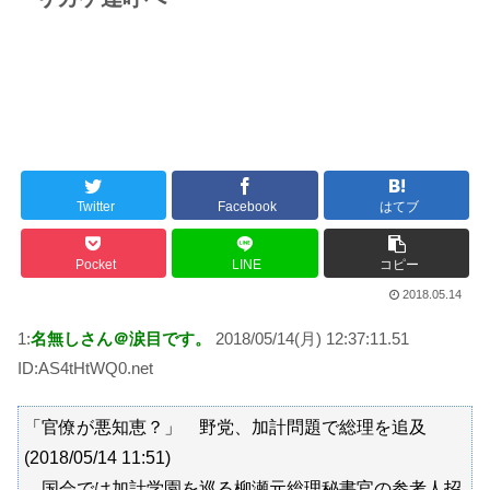
日本旅行キャンセルすべきか…1万年ぶり史上最大級の火山の兆し＝韓国の反応
更新中止のお知らせ
海外「おめでとうタキ！」リヴァプール南野がバースデーゴール！！
Powered by livedoor 相互RSS
Twitter
Facebook
はてブ
Pocket
LINE
コピー
2018.05.14
1:
名無しさん＠涙目です。
2018/05/14(月) 12:37:11.51
ID:AS4tHtWQ0.net
「官僚が悪知恵？」 野党、加計問題で総理を追及
(2018/05/14 11:51)
国会では加計学園を巡る柳瀬元総理秘書官の参考人招