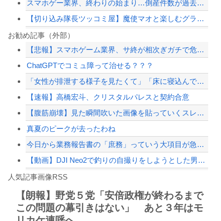
スマホゲー業界、終わりの始まり…倒産件数が過去最多ペース「数億円かけても爆ﾀﾋ」
【切り込み隊長ツッコミ屋】魔使マオと楽しむグラブルリリンク！拡張コンテンツを遊び...
「宝くじの1番賢い買い方」←これｗｗｗｗｗ
お勧め記事（外部）
【悲報】スマホゲーム業界、サ終が相次ぎガチで危機的な状況に…その理由がこちら
スマホゲー業界、終わりの始まり…倒産件数が過去最多ペース「数億円かけても爆ﾀﾋ」
ChatGPTでコミュ障って治せる？？？
【画像】東京のライオンさん、溶けるwwwwwwwwwwwwwwwwwwwwwww...
「女性が排泄する様子を見たくて」「床に寝込んでしまった」女子トイレに侵入した疑い...
【画像】移民についての日本人の本音、だいたいこれｗｗｗｗ
【速報】高橋宏斗、クリスタルパレスと契約合意
【配信者】「金バエ」のSNS更新が1週間途絶え、様々な憶測が飛び交う。1週間ぶり...
【腹筋崩壊】見た瞬間吹いた画像を貼っていくスレｗｗｗｗ
【緊急速報】NYで警官が黒人男性の首を絞め、暴動第二波不可避へ
真夏のピークが去ったわね
今日から業務報告書の「庶務」っていう大項目が急に廃止されたんだけど意味不明すぎる
【動画】DJI Neo2で釣りの自撮りをしようとした男の悲劇（ノ∇`）
Powered by livedoor 相互RSS
【焦ったほうがいい】中国人「日本人評論家がBYDのラッコの装備を褒めてるけど中国...
人気記事画像RSS
しんのすけ「ギアスを手に入れたゾ」
【朗報】野党５党「安倍政権が終わるまで
この問題の幕引きはない」 あと３年はモ
8/4のニュース
リカケ連呼へ