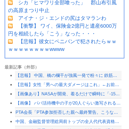
シカ「ヒマワリ全部喰った」 郡山布引風
の高原まつり中止
アイナ・ジ・エンドの尻はタマランわ
【衝撃】 ワイ、保険金2億円と遺産6000万
円を相続したら「こう」なった・・・
【悲報】彼女にペニバンで犯されたらｗｗ
ｗｗｗｗｗｗｗｗwwww
最新記事（外部）
【悲報】 中国、橋の欄干が強風一発で粉々に 鉄筋ゼロ 当局「接着剤でくっつけただ...
【悲報】女性「男への最大ダメージはこれ」←お前ら耐えられる？
【画像あり】NASAが開発、着るだけで瞬時に「-15℃冷却」する冷感ポンチョ3,...
【画像】 パパ活待機中の子が20人ぐらい激写されるｗｗｗｗｗｗｗｗｗｗｗ
PTA会長「PTA参加拒否した親へ最終警告。こうなってもいい？」
中国、金融監督管理総局前トップの全人代代表資格を剥奪…重大な規律違反で！