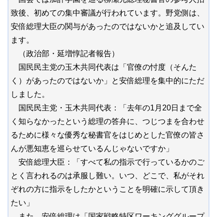
致後、初めての集中審議が行われています。野党側は、
安倍総理大臣の関与があったのではないかと追及してい
ます。
（政治部・延増惇記者報告）
国民民主党の玉木共同代表は「官僚の忖度（そんた
く）があったのではないか」と安倍総理を集中的にただ
しました。
国民民主党・玉木共同代表：「去年の1月20日まで全
く知らなかったという総理の答弁に、つじつまを合わせ
るために様々な優秀な秘書官をはじめとした官僚の皆さ
んが悪知恵を巡らせているんじゃないですか」
安倍総理大臣：「すべて私の指示で行っているかのご
とく言われるのは承服し難い。いつ、どこで、私がそれ
ぞれの方に指示をしたかということを明確に示して頂き
たい」
また、安倍総理は「国家戦略特区ワーキンググループ