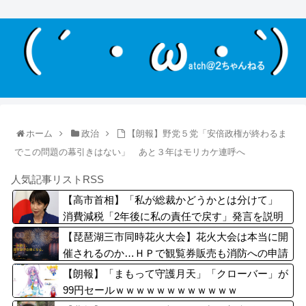
ホーム
政治
【朗報】野党５党「安倍政権が終わるま
でこの問題の幕引きはない」 あと３年はモリカケ連呼へ
人気記事リストRSS
【高市首相】「私が総裁かどうかとは分けて」
消費減税「2年後に私の責任で戻す」発言を説明
【琵琶湖三市同時花火大会】花火大会は本当に開
催されるのか…ＨＰで観覧券販売も消防への申請
なし、３自治体は「関与してない」と声明
【朗報】「まもって守護月天」「クローバー」が
99円セールｗｗｗｗｗｗｗｗｗｗｗｗ