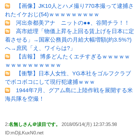
【画像】JK10人とハメ撮り770本撮って逮捕さ
れたイケおじ(54)ｗｗｗｗｗｗｗｗｗ
河出奈都美アナ ニットの●●、谷間チラ！！
高市総理「物価上昇を上回る賃上げを日本に定
着させる」→国家公務員の月給大幅増額(約3.5%?)
へ→庶民「え、ワイらは?」
【吉報】 博多どんたくエチすぎるｗｗｗｗｗ
ｗｗｗｗｗｗｗｗｗｗ
【衝撃】日本人女性、YG本社をゴルフクラブ
でボコボコにして現行犯逮捕ｗｗｗ
1944年7月、グアム島に上陸作戦を展開する米
海兵隊を空撮！
2:
名無しさん＠涙目です。
2018/05/14(月) 12:37:35.98
ID:mDjLKuxN0.net