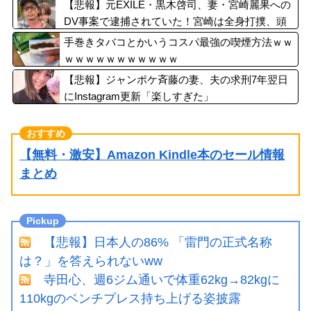
【悲報】元EXILE・黒木啓司、妻・宮崎麗果への
DV事案で逮捕されていた！宮崎は全身打撲、頭
部裂傷及び打撲、頸部損傷・・・
手巻きタバコとかいうコスパ最強の喫煙方法ｗｗ
ｗｗｗｗｗｗｗｗｗｗｗ
【悲報】ジャンポケ斉藤の妻、夫の求刑7年翌日
にInstagram更新「楽しすぎた」
【無料・激安】Amazon Kindle本のセール情報
まとめ
【悲報】日本人の86% 「雷門の正式名称
は？」を答えられないww
寺田心、週6ジム通いで体重62kg→82kgに
110kgのベンチプレス持ち上げる姿披露