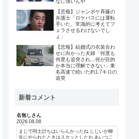
なに強いんや
【悲報】ジャンポケ斉藤の
弁護士「ロケバスには運転
手いた。常識的に考えてフ
ェラさせるわけないでし
ょ」
【悲報】結婚式の衣装合わ
せに向かった夫婦「何度も
何度も追突され…何が目的
か本当に理解できない」東
名高速で続いた約1.7キロの
追突
新着コメント
名無しさん
2026.08.08
まじで同士討ちはいらんかったね じじいが柳
生にやられたときはスカッとしたわ あいつこ