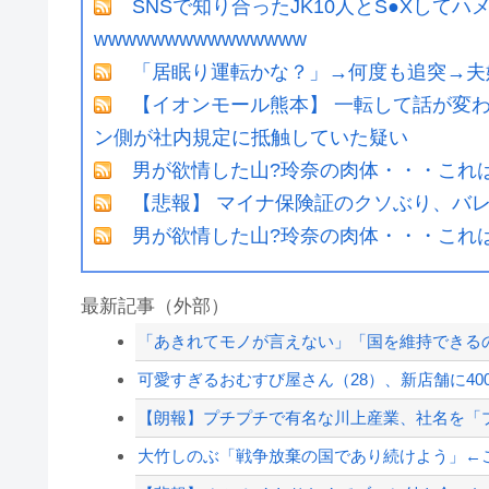
SNSで知り合ったJK10人とS●Xしてハ
wwwwwwwwwwwwwww
「居眠り運転かな？」→何度も追突→夫
【イオンモール熊本】 一転して話が変
ン側が社内規定に抵触していた疑い
男が欲情した山?玲奈の肉体・・・これ
【悲報】 マイナ保険証のクソぶり、バ
男が欲情した山?玲奈の肉体・・・これ
最新記事（外部）
「あきれてモノが言えない」「国を維持できるの
可愛すぎるおむすび屋さん（28）、新店舗に400
【朗報】プチプチで有名な川上産業、社名を「
大竹しのぶ「戦争放棄の国であり続けよう」←