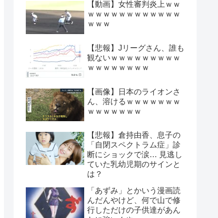
【動画】女性審判炎上ｗｗ
ｗｗｗｗｗｗｗｗｗｗｗｗ
ｗｗｗ
【悲報】Jリーグさん、誰も
観ないｗｗｗｗｗｗｗｗｗ
ｗｗｗｗｗｗｗｗ
【画像】日本のライオンさ
ん、溶けるｗｗｗｗｗｗｗ
ｗｗｗｗｗｗｗ
【悲報】倉持由香、息子の
「自閉スペクトラム症」診
断にショックで涙… 見逃し
ていた乳幼児期のサインと
は？
「あずみ」とかいう漫画読
んだんやけど、何で山で修
行しただけの子供達があん