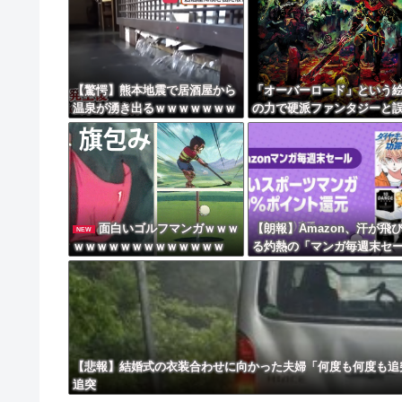
【動画】これはお見事。中国重慶市で珍しい事
8/4のニュース
日本旅行キャンセルすべきか…1万年ぶり史上
【驚愕】熊本地震で居酒屋から
「オーバーロード」という
温泉が湧き出るｗｗｗｗｗｗｗ
の力で硬派ファンタジーと
更新中止のお知らせ
ｗｗｗｗｗ
させ人気出たなろう作品ｗ
海外「おめでとうタキ！」リヴァプール南野が
ｗｗｗｗｗｗ
面白いゴルフマンガｗｗｗ
【朗報】Amazon、汗が飛
NEW
ｗｗｗｗｗｗｗｗｗｗｗｗｗ
る灼熱の「マンガ毎週末セ
（50%還元）」を開催ｗｗ
ｗｗｗｗｗｗ
【悲報】結婚式の衣装合わせに向かった夫婦「何度も何度も追
追突