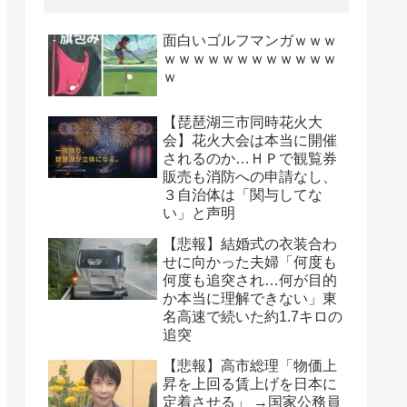
面白いゴルフマンガｗｗｗ
ｗｗｗｗｗｗｗｗｗｗｗｗ
ｗ
【琵琶湖三市同時花火大
会】花火大会は本当に開催
されるのか…ＨＰで観覧券
販売も消防への申請なし、
３自治体は「関与してな
い」と声明
【悲報】結婚式の衣装合わ
せに向かった夫婦「何度も
何度も追突され…何が目的
か本当に理解できない」東
名高速で続いた約1.7キロの
追突
【悲報】高市総理「物価上
昇を上回る賃上げを日本に
定着させる」 →国家公務員