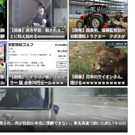
故が撮影される。
最大級の火山の兆し＝韓国の反応
絵師
【画像】高市早苗、殺されるこ
【朗報】国産初、遠隔監視型の
誤解
とに怯え始めるwwwwwwwww
自動運転トラクター クボタが
ｗｗ
来春に発売！！！
バースデーゴール！！
び散
【朗報】「ドラゴン桜」フルカ
【画像】日本のライオンさん、
ール
ラー 版 全巻70円セールｗｗｗ
溶けるｗｗｗｗｗｗｗｗｗｗｗ
Powered by livedoor 相互RSS
ｗｗ
ｗｗｗｗｗ スポーツ漫画50％
ｗｗｗ
ポイント還元セール
突され…何が目的か本当に理解できない」東名高速で続いた約1.7キロの