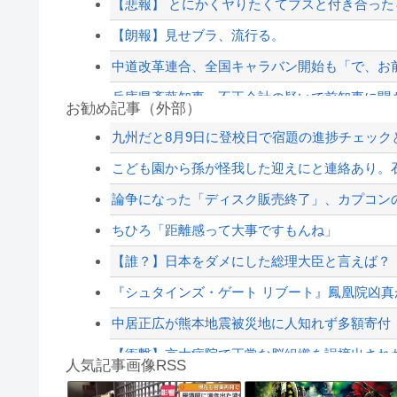
【悲報】 とにかくヤりたくてブスと付き合っ
【朗報】見せブラ、流行る。
中道改革連合、全国キャラバン開始も「で、お
兵庫県斎藤知事、不正会計の疑いで前知事に聞
お勧め記事（外部）
友達「お前、なんか性犯罪者みたいな思考で気
九州だと8月9日に登校日で宿題の進捗チェックと
【巨人対ヤクルト18回戦】5（右） 笹原 操希 
こども園から孫が怪我した迎えにと連絡あり。石
【速報】ちいかわ「モモンガ天誅編」始まる
論争になった「ディスク販売終了」、カプコンの
ジャンポケ斎藤と代理人のやりとり、「地獄すぎ
ちひろ「距離感って大事ですもんね」
【配信者】「金バエ」のSNS更新が1週間途絶え
【誰？】日本をダメにした総理大臣と言えば？
【緊急速報】NYで警官が黒人男性の首を絞め
『シュタインズ・ゲート リブート』鳳凰院凶真が
中居正広が熊本地震被災地に人知れず多額寄付
【衝撃】京大病院で正常な脳組織を誤摘出された5
人気記事画像RSS
寺田心さん(18)、筋トレした結果無事かわいく