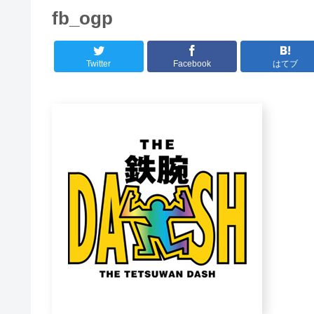
fb_ogp
Twitter
Facebook
はてブ