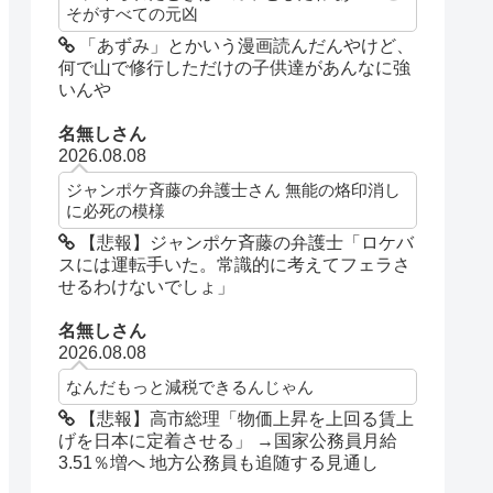
そがすべての元凶
「あずみ」とかいう漫画読んだんやけど、
何で山で修行しただけの子供達があんなに強
いんや
名無しさん
2026.08.08
ジャンポケ斉藤の弁護士さん 無能の烙印消し
に必死の模様
【悲報】ジャンポケ斉藤の弁護士「ロケバ
スには運転手いた。常識的に考えてフェラさ
せるわけないでしょ」
名無しさん
2026.08.08
なんだもっと減税できるんじゃん
【悲報】高市総理「物価上昇を上回る賃上
げを日本に定着させる」 →国家公務員月給
3.51％増へ 地方公務員も追随する見通し