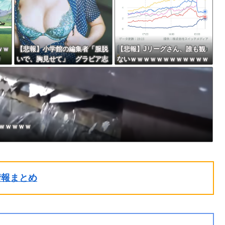
に」 回復を報告
ポイント還元セール
ｗｗ
【悲報】小学館の編集者「服脱
【悲報】Jリーグさん、誰も観
ｗ
いで、胸見せて」 グラビア志
ないｗｗｗｗｗｗｗｗｗｗｗｗ
望の女性に迫った過激要求
ｗｗｗｗｗ
ｗｗｗｗｗ
ル情報まとめ