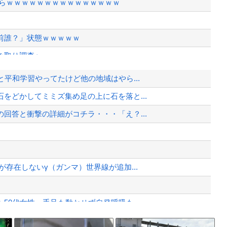
たらｗｗｗｗｗｗｗｗｗｗｗｗｗｗｗ
前誰？」状態ｗｗｗｗｗ
き取り調査へ
持ち悪いな」言われたわ
平和学習やってたけど他の地域はやら...
6（捕） 岸田 行倫
をどかしてミミズ集め足の上に石を落と...
回答と衝撃の詳細がコチラ・・・「え？...
て完全にコントになってる……」と衝撃...
、様々な憶測が飛び交う。1週間ぶり...
、暴動第二波不可避へ
存在しないγ（ガンマ）世界線が追加...
0代女性、手足も動かせず自発呼吸も...
なる
Powered by livedoor 相互RSS