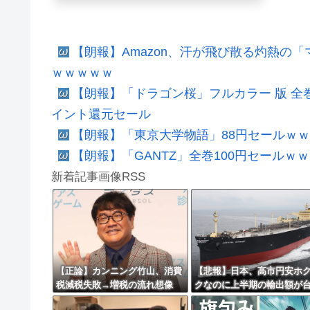
【朗報】Amazon、汗が飛び散る灼熱の
ｗｗｗｗｗ
【朗報】「ドラゴン桜」フルカラー 版 全
イント還元セール
【朗報】「東京大学物語」88円セールｗ
【朗報】「GANTZ」全巻100円セール
新着記事画像RSS
【正論】カンニング竹山、消費
【悲報】日本、高市円安ホ
税減税失敗→増税の流れ想像
クなのに上半期の輸出額が
「次誰が総理やりたいと思いま
と韓国に抜かれる・・・