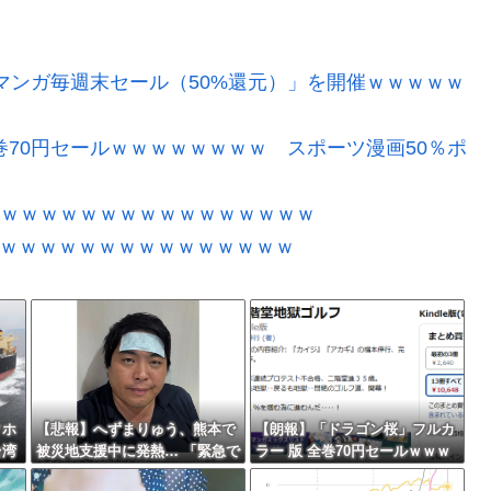
「マンガ毎週末セール（50%還元）」を開催ｗｗｗｗｗ
巻70円セールｗｗｗｗｗｗｗｗ スポーツ漫画50％ポ
ｗｗｗｗｗｗｗｗｗｗｗｗｗｗｗｗｗ
ｗｗｗｗｗｗｗｗｗｗｗｗｗｗｗｗｗ
クホ
【悲報】へずまりゅう、熊本で
【朗報】「ドラゴン桜」フルカ
台湾
被災地支援中に発熱… 「緊急で
ラー 版 全巻70円セールｗｗｗ
病院に向かい点滴を打ったら楽
ｗｗｗｗｗ スポーツ漫画50％