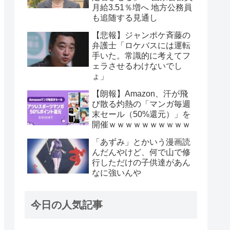
月給3.51％増へ 地方公務員
も追随する見通し
【悲報】ジャンポケ斉藤の
弁護士「ロケバスには運転
手いた。常識的に考えてフ
ェラさせるわけないでし
ょ」
【朗報】Amazon、汗が飛
び散る灼熱の「マンガ毎週
末セール（50%還元）」を
開催ｗｗｗｗｗｗｗｗｗｗ
「あずみ」とかいう漫画読
んだんやけど、何で山で修
行しただけの子供達があん
なに強いんや
今日の人気記事