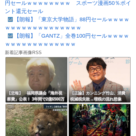
円セールｗｗｗｗｗｗｗｗ スポーツ漫画50％ポイ
ント還元セール
【朗報】「東京大学物語」88円セールｗｗｗｗ
ｗｗｗｗｗｗｗｗｗｗｗｗｗｗ
【朗報】「GANTZ」全巻100円セールｗｗｗｗ
ｗｗｗｗｗｗｗｗｗｗｗｗｗ
新着記事画像RSS
【悲報】 福岡県議会「海外視
【正論】カンニング竹山、消費
察費」公表！ 3年間で2億6500万
税減税失敗→増税の流れ想像
円ｗｗｗｗｗｗｗｗｗ
「次誰が総理やりたいと思いま
す？」