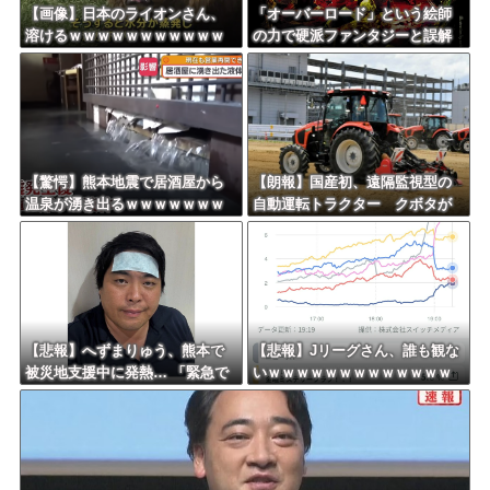
【画像】日本のライオンさん、
「オーバーロード」という絵師
溶けるｗｗｗｗｗｗｗｗｗｗｗ
の力で硬派ファンタジーと誤解
ｗｗｗ
させ人気出たなろう作品ｗｗｗ
ｗｗｗｗｗｗ
【驚愕】熊本地震で居酒屋から
【朗報】国産初、遠隔監視型の
温泉が湧き出るｗｗｗｗｗｗｗ
自動運転トラクター クボタが
ｗｗｗｗｗ
来春に発売！！！
【悲報】へずまりゅう、熊本で
【悲報】Jリーグさん、誰も観な
被災地支援中に発熱… 「緊急で
いｗｗｗｗｗｗｗｗｗｗｗｗｗ
病院に向かい点滴を打ったら楽
ｗｗｗｗ
に」 回復を報告