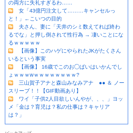
の両方に失礼すぎるわ……
女「43億円注文して………キャンセルっ
と！」←こいつの目的
夫さん、妻に「天井のシミ数えてれば終わ
るでな」と押し倒されて性行為 → 凄いことにな
るｗｗｗｗｗ
【画像】このハゲにやられたJKがたくさん
いるという事実
【画像】 16歳でこのお◯ぱいはいかんでし
ょｗｗｗwｗｗｗｗｗｗｗｗ?
三山賀子アナと森山みなみアナ ●● ＆ ノー
スリーブ！！【GIF動画あり】
ワイ「子供2人目欲しいんやが、、、」ヨッ
メ「金は？育児は？私の仕事は？キャリア
は？」