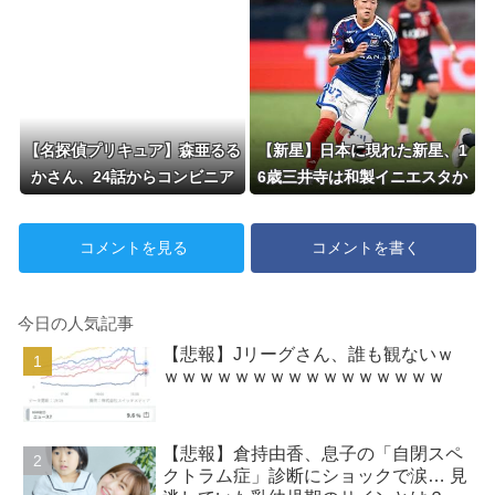
【名探偵プリキュア】森亜るる
【新星】日本に現れた新星、1
かさん、24話からコンビニア
6歳三井寺は和製イニエスタか
イスを食べている模様…
ｗｗｗｗｗ
コメントを見る
コメントを書く
今日の人気記事
【悲報】Jリーグさん、誰も観ないｗ
ｗｗｗｗｗｗｗｗｗｗｗｗｗｗｗｗ
【悲報】倉持由香、息子の「自閉スペ
クトラム症」診断にショックで涙… 見