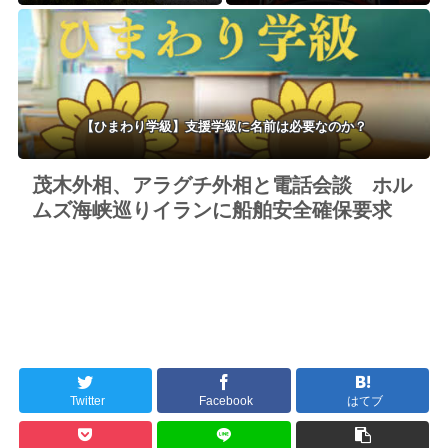
水省「インバウンドの増加に伴
カで初の制作が決定！ 海外タイ
い、日本食の認知度が向上」
トル『LOL』として世界25ヶ国・
地域で展開
【ひまわり学級】支援学級に名前は必要なのか？
茂木外相、アラグチ外相と電話会談 ホル
ムズ海峡巡りイランに船舶安全確保要求
Twitter
Facebook
はてブ