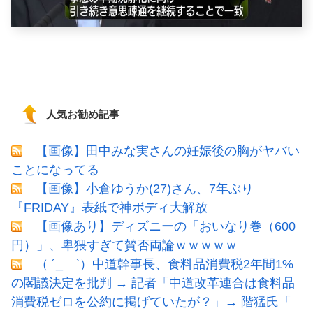
人気お勧め記事
【画像】田中みな実さんの妊娠後の胸がヤバい
ことになってる
【画像】小倉ゆうか(27)さん、7年ぶり
『FRIDAY』表紙で神ボディ大解放
【画像あり】ディズニーの「おいなり巻（600
円）」、卑猥すぎて賛否両論ｗｗｗｗｗ
（ ´_ゝ`）中道幹事長、食料品消費税2年間1%
の閣議決定を批判 → 記者「中道改革連合は食料品
消費税ゼロを公約に掲げていたが？」→ 階猛氏「