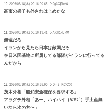
10:
2026/03/18(水) 00:16:00.65 ID:9g3GjRtA0
高市の梯子も外されはじめたな
11:
2026/03/18(水) 00:16:13.41 ID:AKII1xEM0
無理だろ
イランから見たら日本は敵国だろ
在日米国基地に所属してる部隊がイランに行ってる
んだから
12:
2026/03/18(水) 00:16:35.90 ID:DmSnRCXQ0
茂木外相「船舶安全確保を要求する」
アラグチ外相「あー、ハイハイ（ﾊﾅﾎｼﾞ）手土産無
いなら次の方〜」