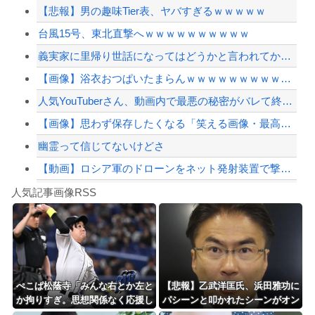
【悲報】男の趣味Tier表、ヤバすぎるｗｗｗｗｗ
ジャンポケ斎藤と代理人のやりとり、「地獄すぎて完全にコントになってる……」と衝撃...
台風15号、東北直撃へｗｗｗｗｗｗｗｗｗｗ
【画像】あのちゃんの後ろ姿、「デカい」「いや普通」で大論争ｗｗｗｗ
義実家に里帰り世話になってはどうかと言われてかなり悩んでいる
【悲報】中日・金丸夢斗(5勝8敗)、もうすぐ中継ぎ(橋本4勝1敗)に勝ち星が追い...
【画像】浴衣おつぱいたまらんｗｗｗｗｗｗｗｗｗｗｗ
【配信者】「金バエ」のSNS更新が1週間途絶え、様々な憶測が飛び交う。1週間ぶり...
人気YouTuberさん、動画内で最悪の秘密がバレて終わる・・・
【緊急速報】NYで警官が黒人男性の首を絞め、暴動第二波不可避へ
【画像】思わず保存したくなる「笑える画像・最高な画像」貼っていけｗｗｗｗｗ
幽霊って信じてないけどさ
【動画】ロシア軍のドローンをネット発射装置で撃墜するウクライナ。
Powered by livedoor 相互RSS
【最近】冷たい空調服ってやつが出てるらしくめっちゃ欲しい
人気記事画像RSS
実況「金メダルをとった萩野には俺さんへの挑戦権を手にしました！」俺「ほう君が萩野...
8/4のニュース
日本旅行キャンセルすべきか…1万年ぶり史上最大級の火山の兆し＝韓国の反応
更新中止のお知らせ
ぺこぱ松蔭寺「みんな右とか左と
【悲報】乙武洋匡氏、浜田雅功に
か拘りすぎ。思想関係なく応援し
パシーンと叩かれたシーンがオン
海外「おめでとうタキ！」リヴァプール南野がバースデーゴール！！
ようよ」
エアされず「障害者相手だと放送