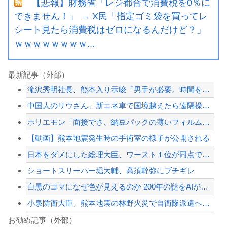
【悲報】財務省「レジ都合で消費税を0％に
できません！」 → X民「指定ゴミ袋を買ってレ
シート見たら消費税はゼロになるんだけど？」
ｗｗｗｗｗｗｗｗ...
最新記事（外部）
滝沢秀明社長、熊本入り示唆「男手が必要。時間を見つけて行きたい」
中国人のリウさん、新エネ車で国境越えたら遠隔操作で30時間ロックされる！
ホリエモン「面接でさ、納豆パックの薄いフィルムって何のために入っていの？って聞く...
【動画】熊本地震発生時の手術室の様子が公開される
日本をダメにした総理大臣、ワースト１位が同点でこの人ｗｗｗｗｗｗ
ショートスリーパー堀大輔、高須幹弥にブチギレ
白黒のコマになぜ色が見えるのか 200年の謎をAIが解明！
小泉防衛大臣、熊本地震の林野火災で自衛隊派遣へ！←「迅速な対応だ！」「次の首相は...
ドン・キホーテ露店「うなぎのかば焼き」で食中毒 男女14人が発熱や腹痛など訴え…...
お勧め記事（外部）