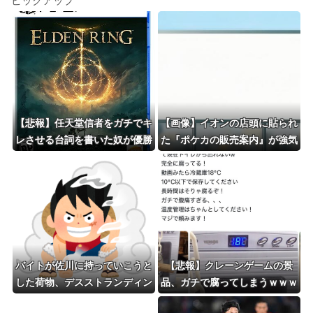
ピックアップ
【悲報】任天堂信者をガチでキ
【画像】イオンの店頭に貼られ
レさせる台詞を書いた奴が優勝
た『ポケカの販売案内』が強気
ｗｗｗｗ
すぎると話題にｗｗｗｗ
バイトが佐川に持っていこうと
【悲報】クレーンゲームの景
した荷物、デスストランディン
品、ガチで腐ってしまうｗｗｗ
グすぎると話題にｗｗｗｗｗｗ
ｗ