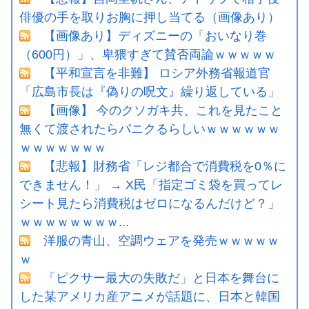
俳優の手を取りお胸に押し当てる（画像あり）
【画像あり】ディズニーの「おいなり巻
（600円）」、卑猥すぎて賛否両論ｗｗｗｗｗ
【平和宣言を非難】 ロシア外務省報道官
「広島市長は『偽りの呪文』繰り返している」
【画像】 今のクソガキ共、これを見たこと
無くて渡されたらパニクるらしいｗｗｗｗｗｗ
ｗｗｗｗｗｗｗ
【悲報】財務省「レジ都合で消費税を0％に
できません！」 → X民「指定ゴミ袋を買ってレ
シート見たら消費税はゼロになるんだけど？」
ｗｗｗｗｗｗｗｗ...
洋服の青山、空調ウェアを発売ｗｗｗｗｗ
ｗ
「ピクサー最大の失敗だ」と日本を舞台に
した某アメリカ産アニメが話題に、日本と韓国