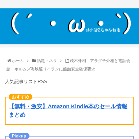
ホーム
話題・ネタ
茂木外相、アラグチ外相と電話会
談 ホルムズ海峡巡りイランに船舶安全確保要求
人気記事リストRSS
【無料・激安】Amazon Kindle本のセール情報
まとめ