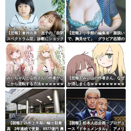
されなくなる。俺、逆差別だと思
って」
Powered by livedoor 相互RSS
【悲報】倉持由香、息子の「自閉
【悲報】小学館の編集者「服脱い
スペクトラム症」診断にショック
で、胸見せて」 グラビア志望の
で涙… 見逃していた乳幼児期の
女性に迫った過激要求
サインとは？
みいちゃんと山田さんの作者がこ
【悲報】みい山の作者さん、なぜ
こから逆転する方法ｗｗｗｗｗｗ
か消しまくるｗｗｗｗｗｗｗｗｗ
ｗｗｗｗｗｗｗｗ
ｗｗｗｗｗｗ
【朗報】26年上半期の輸出額最
【朗報】松本人志企画・プロデュ
高 2年連続で更新、8977億円 農
ース『ドキュメンタル』、アメリ