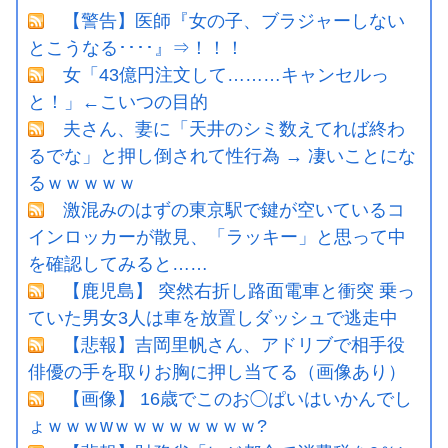
【警告】医師『女の子、ブラジャーしない
とこうなる････』⇒！！！
女「43億円注文して………キャンセルっ
と！」←こいつの目的
夫さん、妻に「天井のシミ数えてれば終わ
るでな」と押し倒されて性行為 → 凄いことにな
るｗｗｗｗｗ
激混みのはずの東京駅で鍵が空いているコ
インロッカーが散見、「ラッキー」と思って中
を確認してみると……
【鹿児島】 突然右折し路面電車と衝突 乗っ
ていた男女3人は車を放置しダッシュで逃走中
【悲報】吉岡里帆さん、アドリブで相手役
俳優の手を取りお胸に押し当てる（画像あり）
【画像】 16歳でこのお◯ぱいはいかんでし
ょｗｗｗwｗｗｗｗｗｗｗｗ?