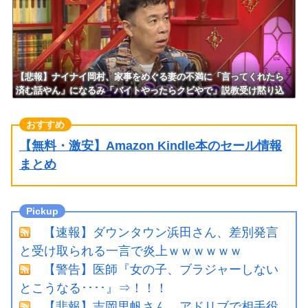
す？」
【悲報】ナイナイ岡村、家事をめぐる妻の不満に「言ってくれたら
済む話やん」になるみ「バイトやったらクビやで」説教受け黙り込
む
【無料・激安】Amazon Kindle本のセール情報
まとめ
【速報】ダウンタウン浜田さん、差別発言
と受け取られる一言で炎上ｗｗｗｗｗｗ
【警告】医師『女の子、ブラジャーしない
とこうなる････』⇒！！！
【悲報】吉岡里帆さん、アドリブで相手役