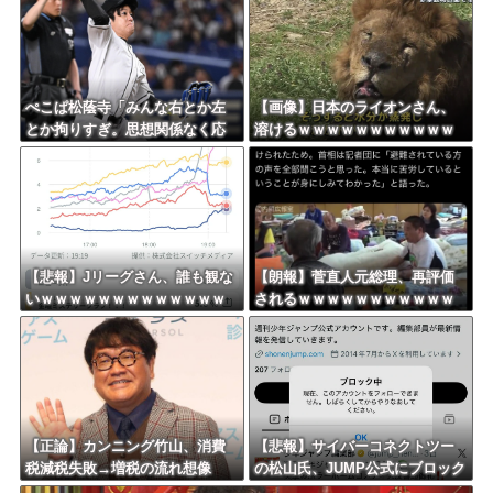
ぺこぱ松蔭寺「みんな右とか左
【画像】日本のライオンさん、
とか拘りすぎ。思想関係なく応
溶けるｗｗｗｗｗｗｗｗｗｗｗ
援しようよ」
ｗｗｗ
【悲報】Jリーグさん、誰も観な
【朗報】菅直人元総理、再評価
いｗｗｗｗｗｗｗｗｗｗｗｗｗ
されるｗｗｗｗｗｗｗｗｗｗｗ
ｗｗｗｗ
ｗｗｗｗｗｗｗ
【正論】カンニング竹山、消費
【悲報】サイバーコネクトツー
税減税失敗→増税の流れ想像
の松山氏、JUMP公式にブロック
「次誰が総理やりたいと思いま
されるｗｗｗｗｗｗｗｗｗｗｗ