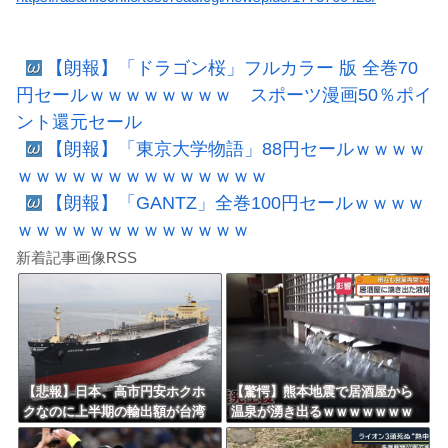
【朗報】「ドラゴン桜」フルカラー 版 全巻70
円セールｗｗｗｗｗｗｗｗ スポーツ漫画50％ポイ
ント還元セール
【朗報】「東京大学物語」88円セールｗｗｗｗ
ｗｗｗｗｗｗｗｗｗｗｗｗｗｗ
【朗報】「GANTZ」全巻100円セールｗｗｗｗ
ｗｗｗｗｗｗｗｗｗｗｗｗｗ
新着記事画像RSS
【悲報】日本、高市円安ホクホ
【驚愕】熊本地震で居酒屋から
クなのに上半期の輸出額が台湾
温泉が湧き出るｗｗｗｗｗｗｗ
と韓国に抜かれる・・・
ｗｗｗｗｗ