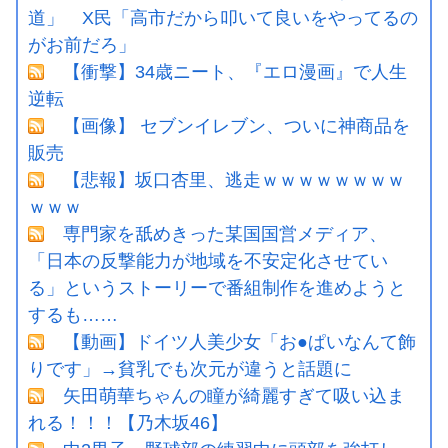
道」 X民「高市だから叩いて良いをやってるの
がお前だろ」
【衝撃】34歳ニート、『エロ漫画』で人生
逆転
【画像】 セブンイレブン、ついに神商品を
販売
【悲報】坂口杏里、逃走ｗｗｗｗｗｗｗｗ
ｗｗｗ
専門家を舐めきった某国国営メディア、
「日本の反撃能力が地域を不安定化させてい
る」というストーリーで番組制作を進めようと
するも……
【動画】ドイツ人美少女「お●ぱいなんて飾
りです」→貧乳でも次元が違うと話題に
矢田萌華ちゃんの瞳が綺麗すぎて吸い込ま
れる！！！【乃木坂46】