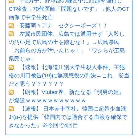
中2男子、野球部の練習中に頭部を強打し
CT検査→70代医師「問題ないです」→他人のCT
画像で中学生死亡
安藤萌々アナ セクシーポーズ！！
左翼市民団体、広島では通用せず「人殺し
の汚い足で広島の土を踏むな！」→広島県民
「お前らの方が汚いんじゃ！」「ワシらが広島
県民じゃ」
【速報】北海道江別大学生殺人事件、主犯
格の川口被告(19)に無期懲役の判決←これ、妥当
だと思う？？？？？？
【朗報】Vtuber界、新たなる『弱男の姫』
が爆誕ｗｗｗｗｗｗｗｗｗｗｗ
【速報】 日本赤十字社、韓国に超希少血液
Jr(a-)を提供「韓国内では適合する血液を確保で
きなかった」※今回で4回目