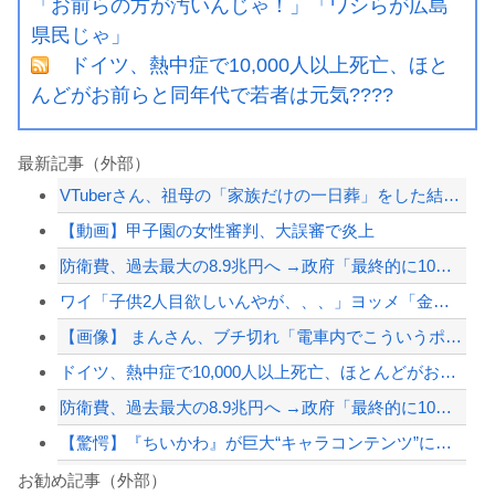
「お前らの方が汚いんじゃ！」「ワシらが広島
県民じゃ」
ドイツ、熱中症で10,000人以上死亡、ほと
んどがお前らと同年代で若者は元気????
最新記事（外部）
VTuberさん、祖母の「家族だけの一日葬」をした結果ｗｗｗｗｗｗｗ
【動画】甲子園の女性審判、大誤審で炎上
防衛費、過去最大の8.9兆円へ →政府「最終的に10兆円規模になる可能性」
ワイ「子供2人目欲しいんやが、、、」ヨッメ「金は？育児は？私の仕事は？キャリアは...
【画像】 まんさん、ブチ切れ「電車内でこういうポジのおじ、ガチでイラネ」→
ドイツ、熱中症で10,000人以上死亡、ほとんどがお前らと同年代で若者は元気💪
防衛費、過去最大の8.9兆円へ →政府「最終的に10兆円規模になる可能性」
【驚愕】『ちいかわ』が巨大“キャラコンテンツ”になった理由
【サッカー】韓国サッカー協会、性接待疑惑 日本人審判も含まれると報道 「Jリーグ...
お勧め記事（外部）