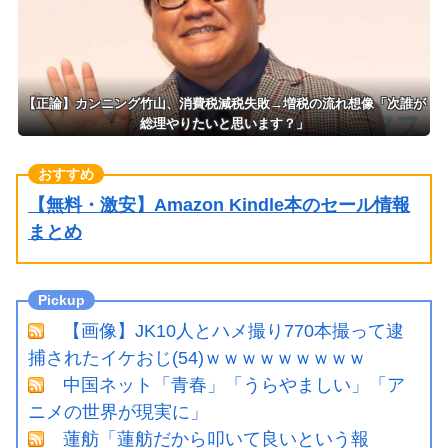
【正論】カンニング竹山、消費税減税失敗→増税の流れ想像「次誰が
総理やりたいと思います？」
【無料・激安】Amazon Kindle本のセール情報
まとめ
【画像】JK10人とハメ撮り770本撮って逮
捕されたイケおじ(54)ｗｗｗｗｗｗｗｗｗ
中国ネット「青春」「うらやましい」「ア
ニメの世界が現実に」
蓮舫「蓮舫だから叩いて良いという報