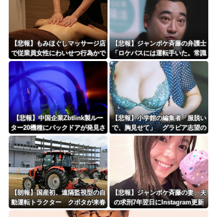
【悲報】もみほぐしマッサージ店
【悲報】ジャンポケ斉藤の弁護士
で従業員女性にわいせつ行為かで
「ロケバスには運転手いた。常識
男を逮捕ｗｗｗｗｗｗｗｗｗ
的に考えてフ●ラさせるわけない
でしょ」
【悲報】中国企業Zbtlink製ルー
【悲報】小学館の編集者「服脱い
ター20機種にバックドアが発見さ
で、胸見せて」 グラビア志望の
れるｗｗｗｗｗｗｗｗｗ
女性に迫った過激要求
【朗報】国産初、遠隔監視型の自
【悲報】ジャンポケ斉藤の妻、夫
動運転トラクター クボタが来春
の求刑7年翌日にInstagram更新
に発売！！！
「楽しすぎた」