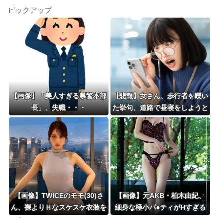
ピックアップ
【画像】「美人すぎる県警本部
【悲報】女さん、歩行者を轢い
長」、失職・・・
た挙句、道路で昼寝をしようと
してしまうｗｗｗｗｗｗ
【画像】TWICEのモモ(30)さ
【画像】元AKB・柏木由紀、
ん、裸よりＨなスケスケ衣装を
細身な極小パ●ティがHすぎる
着てしまうｗｗｗｗｗｗ