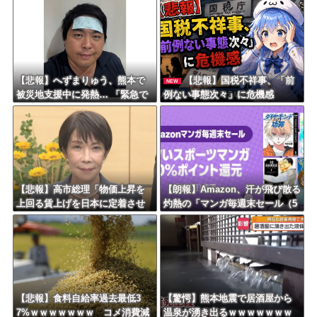
期のサインとは？
Powered by livedoor 相互RSS
【悲報】へずまりゅう、熊本で
【悲報】国税不祥事、「前
NEW
被災地支援中に発熱… 「緊急で
例ない事態次々」に危機感
病院に向かい点滴を打ったら楽
「パパ活」、情報漏えいも
に」 回復を報告
【悲報】高市総理「物価上昇を
【朗報】Amazon、汗が飛び散る
上回る賃上げを日本に定着させ
灼熱の「マンガ毎週末セール（5
る」 →国家公務員月給3.51％増
0%還元）」を開催ｗｗｗｗｗｗ
へ 地方公務員も追随する見通し
ｗｗｗｗ
【悲報】食料自給率過去最低3
【驚愕】熊本地震で居酒屋から
7%ｗｗｗｗｗｗｗ コメ消費減
温泉が湧き出るｗｗｗｗｗｗｗ