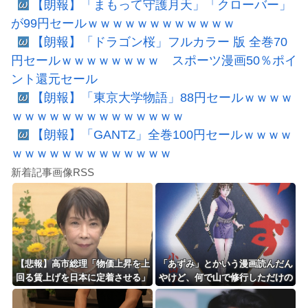
【朗報】「まもって守護月天」「クローバー」
が99円セールｗｗｗｗｗｗｗｗｗｗｗｗ
【朗報】「ドラゴン桜」フルカラー 版 全巻70
円セールｗｗｗｗｗｗｗｗ スポーツ漫画50％ポイ
ント還元セール
【朗報】「東京大学物語」88円セールｗｗｗｗ
ｗｗｗｗｗｗｗｗｗｗｗｗｗｗ
【朗報】「GANTZ」全巻100円セールｗｗｗｗ
ｗｗｗｗｗｗｗｗｗｗｗｗｗ
新着記事画像RSS
【悲報】高市総理「物価上昇を上
「あずみ」とかいう漫画読んだん
回る賃上げを日本に定着させる」
やけど、何で山で修行しただけの
→国家公務員月給3.51％増へ 地
子供達があんなに強いんや
方公務員も追随する見通し