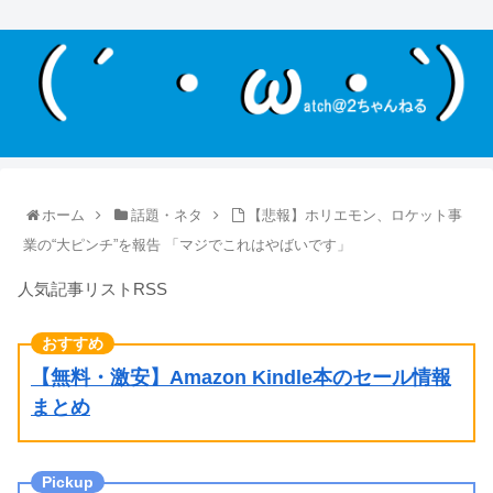
ホーム
話題・ネタ
【悲報】ホリエモン、ロケット事
業の“大ピンチ”を報告 「マジでこれはやばいです」
人気記事リストRSS
【無料・激安】Amazon Kindle本のセール情報
まとめ