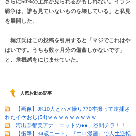
さらに50%の上昇が見られるかもしれない。イラン
戦争は、誰も見ていないものを壊している」と私見
を展開した。
堀江氏はこの投稿を引用すると「マジでこれはや
ばいです。うちも数ヶ月分の備蓄しかないです」
と、危機感をにじませていた。
人気お勧め記事
【画像】JK10人とハメ撮り770本撮って逮捕さ
れたイケおじ(54)ｗｗｗｗｗｗｗｗｗ
河出奈都美アナ ニットの●●、谷間チラ！！
【衝撃】34歳ニート、『エロ漫画』で人生逆転