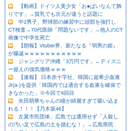
【動画】ドイツ人美少女「お●ぱいなんて飾
りです」→貧乳でも次元が違うと話題に
中2男子、野球部の練習中に頭部を強打し
CT検査→70代医師「問題ないです」→他人のCT
画像で中学生死亡
【朗報】Vtuber界、新たなる『弱男の姫』
が爆誕ｗｗｗｗｗｗｗｗｗｗｗ
ジャングリア沖縄「3万円です」←ディズニ
ー超えの強気価格ｗｗｗ
【速報】 日本赤十字社、韓国に超希少血液
Jr(a-)を提供「韓国内では適合する血液を確保で
きなかった」※今回で4回目
矢田萌華ちゃんの瞳が綺麗すぎて吸い込ま
れる！！！【乃木坂46】
左翼市民団体、広島では通用せず「人殺し
の汚い足で広島の土を踏むな！」→広島県民