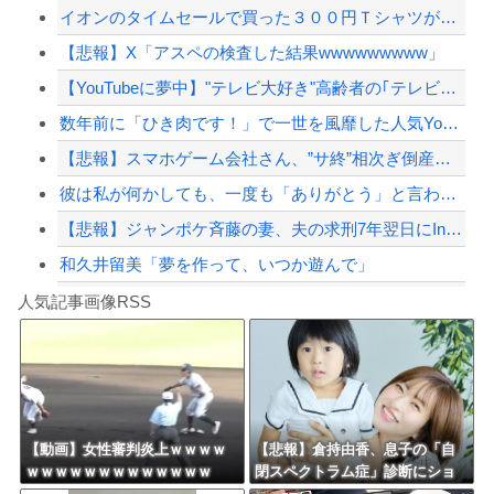
イオンのタイムセールで買った３００円Ｔシャツがもうすぐ６才を迎えようとしています...
【完結編】友人から俺の嫁と子が不審な男と歩いてると聞いた俺。単身赴任先から興信所...
【悲報】X「アスペの検査した結果wwwwwwwww」
【地震】東京練馬区で震度2、千葉や神奈川でも揺れ…お前ら気付いた？
【YouTubeに夢中】"テレビ大好き"高齢者の｢テレビ離れ｣が始まった
ジャンポケ斎藤と代理人のやりとり、「地獄すぎて完全にコントになってる……」と衝撃...
数年前に「ひき肉です！」で一世を風靡した人気YouTuber『ちょんまげ小僧』さ...
【配信者】「金バエ」のSNS更新が1週間途絶え、様々な憶測が飛び交う。1週間ぶり...
【悲報】スマホゲーム会社さん、”サ終”相次ぎ倒産しまくってる模様
【緊急速報】NYで警官が黒人男性の首を絞め、暴動第二波不可避へ
彼は私が何かしても、一度も「ありがとう」と言わない
【悲報】ジャンポケ斉藤の妻、夫の求刑7年翌日にInstagram更新「楽しすぎた...
和久井留美「夢を作って、いつか遊んで」
Powered by livedoor 相互RSS
【朗報】高市政権、「四国新幹線」を史上初めて検討開始
人気記事画像RSS
【動画】タイのティパンコーン王子が日本人女性とデートか？
8/4のニュース
日本旅行キャンセルすべきか…1万年ぶり史上最大級の火山の兆し＝韓国の反応
更新中止のお知らせ
【動画】女性審判炎上ｗｗｗｗ
【悲報】倉持由香、息子の「自
ｗｗｗｗｗｗｗｗｗｗｗｗｗ
閉スペクトラム症」診断にショ
海外「おめでとうタキ！」リヴァプール南野がバースデーゴール！！
ックで涙… 見逃していた乳幼児