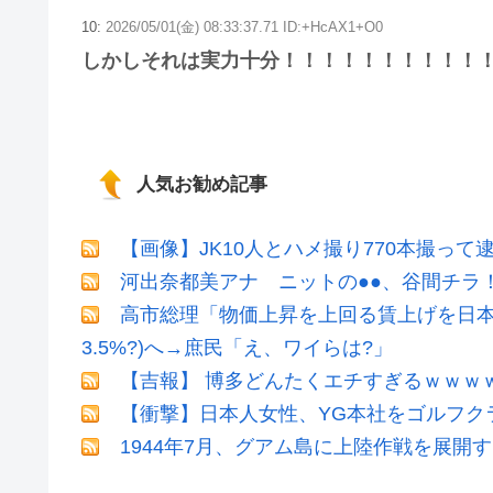
10:
2026/05/01(金) 08:33:37.71 ID:+HcAX1+O0
しかしそれは実力十分！！！！！！！！！！
人気お勧め記事
【画像】JK10人とハメ撮り770本撮って
河出奈都美アナ ニットの●●、谷間チラ
高市総理「物価上昇を上回る賃上げを日本
3.5%?)へ→庶民「え、ワイらは?」
【吉報】 博多どんたくエチすぎるｗｗｗ
【衝撃】日本人女性、YG本社をゴルフク
1944年7月、グアム島に上陸作戦を展開