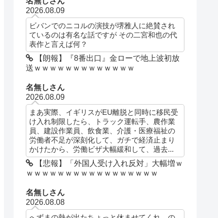
名無しさん
2026.08.09
ビバンでのニコルの演技が堺雅人に絶賛され
ているのは有名な話ですが その二宮和也の代
表作と言えば何？
【朗報】『8番出口』金ローで地上波初放
送ｗｗｗｗｗｗｗｗｗｗｗｗｗ
名無しさん
2026.08.09
まあ実際、イギリスがEU離脱と同時に移民受
け入れ制限したら、トラック運転手、農作業
員、建設作業員、飲食業、介護・医療福祉の
労働者不足が深刻化して、ガチで経済止まり
かけたから、労働ビザ大幅緩和して、過去...
【悲報】「外国人受け入れ反対」大幅増ｗ
ｗｗｗｗｗｗｗｗｗｗｗｗｗｗｗｗｗ
名無しさん
2026.08.08
へずまの熱が出たちょっと休ませてくれ、の