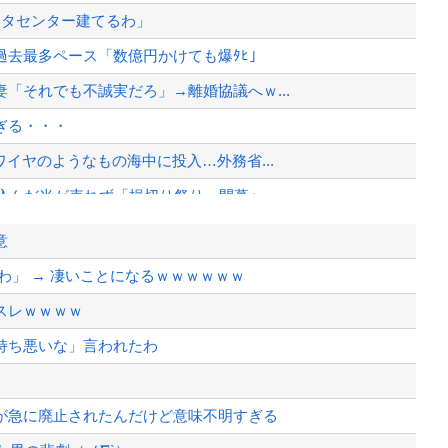
ータセンター建てるわ」
過去最多ペース「数億円かけても爆ﾀﾋ」
「それでも不誠実だろ」→離婚協議へｗ...
ぎる・・・
イヤのようなもの海中に投入…外務省...
い込んだ米が売れず「損切り祭り」開幕へ
たらこうなるｗｗｗ
意
ぎる依頼ばかりでお疲れ気味ｗｗｗｗｗ
わ」 → 凄いことになるｗｗｗｗｗｗ
うなってもいい？」
スレｗｗｗｗ
いこれｗｗｗｗ
持ち悪いな」言われたわ
、様々な憶測が飛び交う。1週間ぶり...
、暴動第二波不可避へ
が急に廃止されたんだけど意味不明すぎる