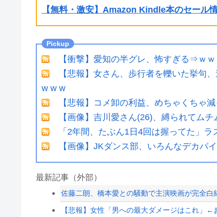
【無料・激安】Amazon Kindle本のセー
【衝撃】愛知の半グレ、怖すぎる⇒ｗｗ
【悲報】女さん、歩行者を轢いた挙句、道
w w w
【悲報】コメ卸の利益、めちゃくちゃ減
【画像】吉川愛さん(26)、縛られてム
「2年間、たぶん1日4回は握ってた」ラ
【画像】JKダンス部、いろんなデカパ
最新記事（外部）
佐藤二朗、橋本愛との騒動で主演映画が完全白
【悲報】女性「男への最大ダメージはこれ」←