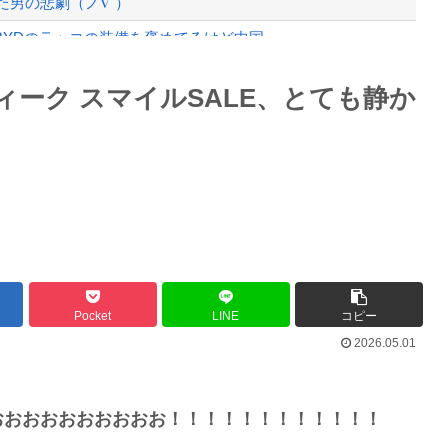
した男の悲劇（ノ∇`）
Dのラッコの装備を褒めてるけど中国...
ボデーを披露wwwwwwww...
Powered by livedoor 相互RSS
ィーク スマイルSALE、とても静か
最大級の火山の兆し＝韓国の反応
バースデーゴール！！
Pocket
LINE
コピー
2026.05.01
Powered by livedoor 相互RSS
おおおおおおおおおお！！！！！！！！！！！！