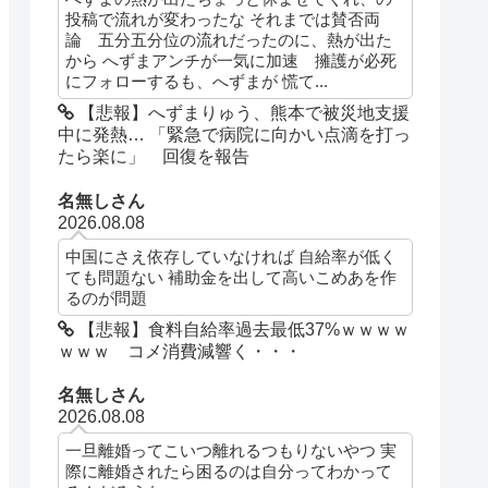
投稿で流れが変わったな それまでは賛否両
論 五分五分位の流れだったのに、熱が出た
から へずまアンチが一気に加速 擁護が必死
にフォローするも、へずまが 慌て...
【悲報】へずまりゅう、熊本で被災地支援
中に発熱… 「緊急で病院に向かい点滴を打っ
たら楽に」 回復を報告
名無しさん
2026.08.08
中国にさえ依存していなければ 自給率が低く
ても問題ない 補助金を出して高いこめあを作
るのが問題
【悲報】食料自給率過去最低37%ｗｗｗｗ
ｗｗｗ コメ消費減響く・・・
名無しさん
2026.08.08
一旦離婚ってこいつ離れるつもりないやつ 実
際に離婚されたら困るのは自分ってわかって