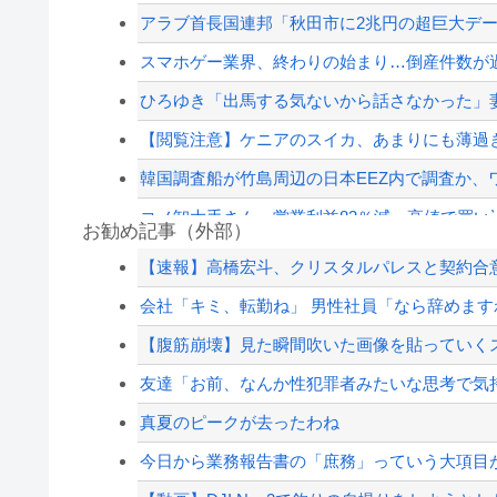
アラブ首長国連邦「秋田市に2兆円の超巨大デ
スマホゲー業界、終わりの始まり…倒産件数が
ひろゆき「出馬する気ないから話さなかった」妻
【閲覧注意】ケニアのスイカ、あまりにも薄過
韓国調査船が竹島周辺の日本EEZ内で調査か、ワ
コメ卸大手さん、営業利益83％減 高値で買
お勧め記事（外部）
ワイジ毎日2kgの野菜と500gくらいの肉食べ
【速報】高橋宏斗、クリスタルパレスと契約合
【悲報】ゴルゴさん、高額報酬のくせに無茶す
会社「キミ、転勤ね」 男性社員「なら辞めます
PTA会長「PTA参加拒否した親へ最終警告。こ
【腹筋崩壊】見た瞬間吹いた画像を貼っていく
【画像】移民についての日本人の本音、だいた
友達「お前、なんか性犯罪者みたいな思考で気
【配信者】「金バエ」のSNS更新が1週間途絶え
真夏のピークが去ったわね
【緊急速報】NYで警官が黒人男性の首を絞め
今日から業務報告書の「庶務」っていう大項目