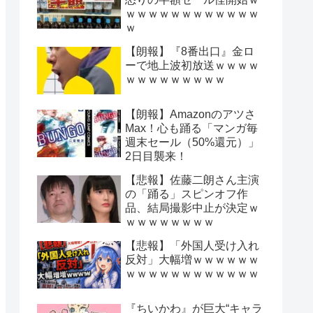
ｗｗｗｗｗｗｗｗｗｗｗｗ
ｗ
【朗報】『8番出口』金ロ
ーで地上波初放送ｗｗｗｗ
ｗｗｗｗｗｗｗｗｗ
【朗報】Amazonのアツさ
Max！心も踊る「マンガ毎
週末セール（50%還元）」
2日目襲来！
【悲報】佐藤二朗さん主演
の「踊る」スピンオフ作
品、結局撮影中止が決定ｗ
ｗｗｗｗｗｗｗｗ
【悲報】「外国人受け入れ
反対」大幅増ｗｗｗｗｗｗ
ｗｗｗｗｗｗｗｗｗｗｗｗ
『ちいかわ』が巨大“キャラ