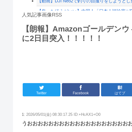
【動画】DJI Neo2で釣りの自撮りをしようと
【焦ったほうがいい】中国人「日本人評論家がBY
人気記事画像RSS
【画像】TWICE・モモ(30)、またしてもエチエチ
【朗報】Amazonゴールデンウ
しんのすけ「ギアスを手に入れたゾ」
に2日目突入！！！！！
8/4のニュース
日本旅行キャンセルすべきか…1万年ぶり史上
更新中止のお知らせ
海外「おめでとうタキ！」リヴァプール南野が
Twitter
Facebook
はてブ
1:
2026/05/01(金) 08:30:17.25 ID:+HcAX1+O0
うおおおおおおおおおおおおおおおおおおお