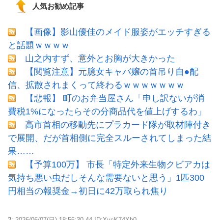
人気お勧め記事
【画像】影山優佳のメイド服姿がエッチすぎる
と話題ｗｗｗｗ
山之内すず、意外とお胸が大きかった
【閲覧注意】元臆女キャバ嬢の首吊り自●配
信、拡散されまくって終わるｗｗｗｗｗｗｗ
【悲報】 町のお弁当屋さん「申し訳ないが消
費税1%になったらその分商品代を値上げするわ」
高市首相の移動先にプラカード隊が取材陣付き
で展開、だが首相側に完全スルーされてしまった結
果……
【予算100万】 市長「特定外来生物クビアカは
気持ち悪い虫だしそんな需要ないと思う」1匹300
円相当の報奨金→初日に42万取られ焦り
2:
2026/06/07(日) 18:56:30.44 ID:XycK74Xh0