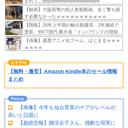
まれてご満悦wwwwwwwwwwwwww
【動画】大阪府警の犯人射殺動画、全く撃ち殺
す必要なかったｗｗｗｗｗｗｗｗｗｗｗ
【朗報】26年上半期の輸出額最高 2年連続で
更新、8977億円 農水省「インバウンドの増加
に伴い、日本食の認知度が向上」
【画像】露悪アニメ化ブーム、はじまるｗｗｗ
ｗｗｗｗ
【無料・激安】Amazon Kindle本のセール情報
まとめ
【画像】今年も仙台育英のチアがレベルが
高いと話題に
【超絶悲報】婚活女子さん、残酷な現実に