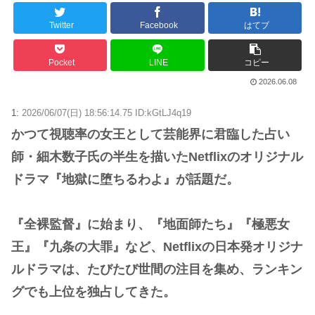
Powered by livedoor 相互RSS
Twitter
Facebook
はてブ
Pocket
LINE
コピー
2026.06.08
1:
2026/06/07(日) 18:56:14.75 ID:kGtLJ4q19
かつて視聴率の女王として芸能界に君臨した占い
師・細木数子氏の半生を描いたNetflixのオリジナル
ドラマ『地獄に堕ちるわよ』が話題だ。
『全裸監督』に始まり、『地面師たち』『極悪女
王』『九条の大罪』など、Netflixの日本発オリジナ
ルドラマは、たびたび世間の注目を集め、ランキン
グでも上位を独占してきた。