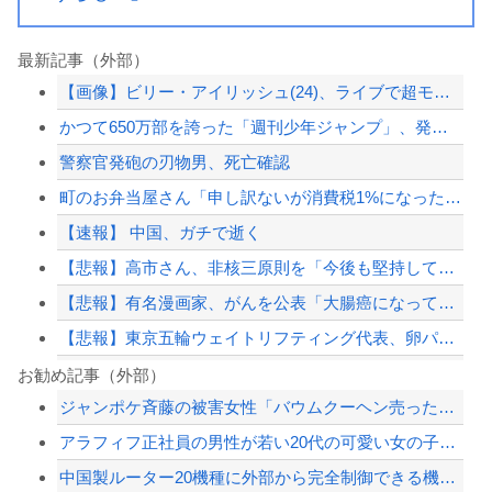
最新記事（外部）
【画像】ビリー・アイリッシュ(24)、ライブで超モリマンスジを強調して炎上ｗｗｗ...
かつて650万部を誇った「週刊少年ジャンプ」、発行部数が初の100万部割れ
警察官発砲の刃物男、死亡確認
町のお弁当屋さん「申し訳ないが消費税1%になったらその分商品代を値上げするわ」 ...
【速報】 中国、ガチで逝く
【悲報】高市さん、非核三原則を「今後も堅持していく」の表現削除WWWWWWWWW...
【悲報】有名漫画家、がんを公表「大腸癌になってしまいました。肝臓に転移も見られて...
【悲報】東京五輪ウェイトリフティング代表、卵パックを盗んで逮捕ｗｗｗｗｗｗｗ
株式投資、若年男性の自信喪失の原因に-6割超が「人生の敗者」自認
お勧め記事（外部）
ジャンポケ斉藤の被害女性「バウムクーヘン売ったりTikTokライブしててムカつい...
【悲報】寿美花代さん死去、94歳 高島忠夫さんの妻で高嶋政宏・政伸の母
アラフィフ正社員の男性が若い20代の可愛い女の子以外には挨拶をしない
株式投資、若年男性の自信喪失の原因に-6割超が「人生の敗者」自認
中国製ルーター20機種に外部から完全制御できる機能が仕込まれていたことが判明・・...
【画像】 日産が社運をかけて発売するSUVｗｗｗｗｗｗｗ