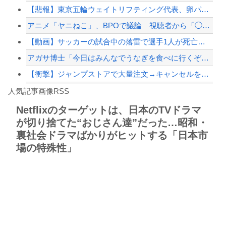
【悲報】東京五輪ウェイトリフティング代表、卵パックを盗んで逮捕ｗｗｗｗｗｗｗ
【配信者】「金バエ」のSNS更新が1週間途絶え、様々な憶測が飛び交う。1週間ぶり...
アニメ「ヤニねこ」、BPOで議論 視聴者から「◯◯◯なのではないか」との批判が寄...
【緊急速報】NYで警官が黒人男性の首を絞め、暴動第二波不可避へ
【動画】サッカーの試合中の落雷で選手1人が死亡、12人が負傷した事故。
アガサ博士「今日はみんなでうなぎを食べに行くぞい」
【衝撃】ジャンプストアで大量注文→キャンセルを繰り返した32歳女を逮捕 238ア...
Powered by livedoor 相互RSS
コミュ症の習性で話をさっさと切り上げてしまったわ
人気記事画像RSS
【かっけぇ…】あのまとめ管理人が“世の中お金じゃない”に共感‥‥「お金で忖度ばか...
Netflixのターゲットは、日本のTVドラマ
が切り捨てた“おじさん達”だった…昭和・
8/4のニュース
裏社会ドラマばかりがヒットする「日本市
日本旅行キャンセルすべきか…1万年ぶり史上最大級の火山の兆し＝韓国の反応
場の特殊性」
更新中止のお知らせ
海外「おめでとうタキ！」リヴァプール南野がバースデーゴール！！