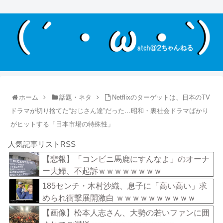
ホーム
話題・ネタ
Netflixのターゲットは、日本のTV
ドラマが切り捨てた“おじさん達”だった…昭和・裏社会ドラマばかり
がヒットする「日本市場の特殊性」
人気記事リストRSS
【悲報】「コンビニ馬鹿にすんなよ」のオーナ
ー夫婦、不起訴ｗｗｗｗｗｗｗｗ
185センチ・木村沙織、息子に「高い高い」求
められ衝撃展開激白 ｗｗｗｗｗｗｗｗｗｗ
【画像】松本人志さん、大勢の若いファンに囲