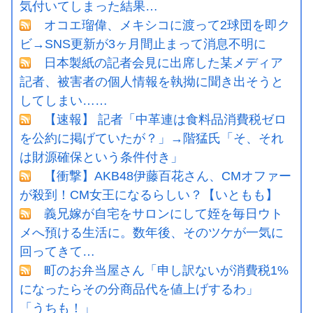
気付いてしまった結果…
オコエ瑠偉、メキシコに渡って2球団を即ク
ビ→SNS更新が3ヶ月間止まって消息不明に
日本製紙の記者会見に出席した某メディア
記者、被害者の個人情報を執拗に聞き出そうと
してしまい……
【速報】 記者「中革連は食料品消費税ゼロ
を公約に掲げていたが？」→階猛氏「そ、それ
は財源確保という条件付き」
【衝撃】AKB48伊藤百花さん、CMオファー
が殺到！CM女王になるらしい？【いともも】
義兄嫁が自宅をサロンにして姪を毎日ウト
メへ預ける生活に。数年後、そのツケが一気に
回ってきて…
町のお弁当屋さん「申し訳ないが消費税1%
になったらその分商品代を値上げするわ」
「うちも！」