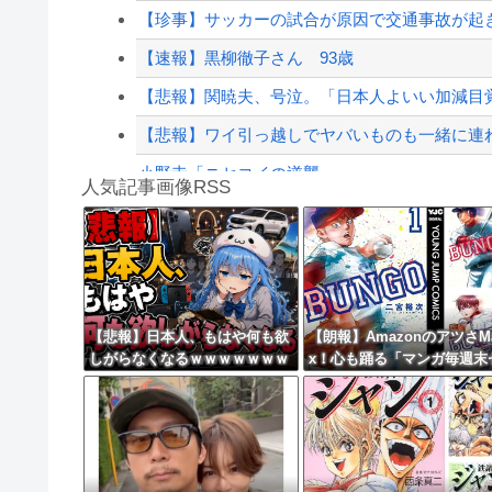
【悲報】経済大国の日本、世界に売るものがなさ
【珍事】サッカーの試合が原因で交通事故が起
【配信者】「金バエ」のSNS更新が1週間途絶え
【速報】黒柳徹子さん 93歳
【緊急速報】NYで警官が黒人男性の首を絞め
【悲報】関暁夫、号泣。「日本人よいい加減目
【悲報】ワイ引っ越しでヤバいものも一緒に連
小野寺「ニセコイの逆襲」
人気記事画像RSS
【シンデレラガールズ】百鬼夜行をテーマとしたPOP
【言うて人手不足だし？】未経験から「エンジ
8/4のニュース
日本旅行キャンセルすべきか…1万年ぶり史上
【悲報】日本人、もはや何も欲
【朗報】AmazonのアツさM
しがらなくなるｗｗｗｗｗｗｗ
x！心も踊る「マンガ毎週末
更新中止のお知らせ
ｗｗｗｗｗｗｗｗｗｗｗｗｗｗ
ール（50%還元）」2日目襲
ｗｗｗ
海外「おめでとうタキ！」リヴァプール南野が
来！