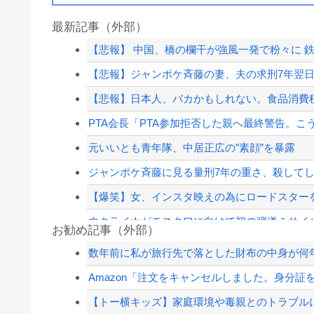
最新記事（外部）
【悲報】 中国、橋の欄干が強風一発で粉々に 鉄
【悲報】ジャンポケ斉藤の妻、夫の求刑7年翌日にウ
【悲報】日本人、バカかもしれない。食品消費税減税
PTA会長「PTA参加拒否した親へ最終警告。こ
元いいとも青年隊、中居正広の”素顔”を暴露
ジャンポケ斉藤に見る量刑7年の重さ、殺してし
【爆笑】女、インスタ映えの為にロードスターを
ウクライナがモスクワに向けて初の弾道ミサイ
お勧め記事（外部）
【悲報】イギリスさん、国民食を子どもに食わ
数年前に私が旅行先で落とした財布の中身が何年
高市首相、公用車を3000万円超の新型センチュ
Amazon「注文をキャンセルしました。身分証を
中国、三峡ダムが全開放流。長江流域で深刻な
【トー横キッズ】家庭環境や毒親とのトラブルに