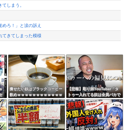
すぎて史上初めて韓国台湾に輸出額抜か...
きてしまう。
、様々な憶測が飛び交う。1週間ぶり...
、暴動第二波不可避へ
覚めろ！」と涙の訴え
れてきてしまった模様
 UP SHOPが東京・大阪に...
Powered by livedoor 相互RSS
ニア」になるという選択‥‥
最大級の火山の兆し＝韓国の反応
a
痩せたい奴はブラックコーヒー
【悲報】彫り師YouTuber「タ
セ
飲めｗｗｗｗｗｗｗｗｗｗｗｗ
トゥー入れてる奴は全員バカで
ｗ
す。すごい民度低い」
バースデーゴール！！