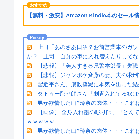
【無料・激安】Amazon Kindle本のセー
上司「あのさあ田沼？お前営業車のガソ
か？」上司「自分の車に入れ替えたりしてな
【悲報】「美人すぎる県警本部長」失職
【悲報】ジャンポケ斉藤の妻、夫の求刑7年
習近平さん、腐敗撲滅に本気を出した結果
タトゥー彫り師さん「刺青入れてる奴は
男が欲情した山?玲奈の肉体・・・これ
【画像】 全身入れ墨の彫り師、『とん
ｗｗｗｗｗ
男が欲情した山?玲奈の肉体・・・これ