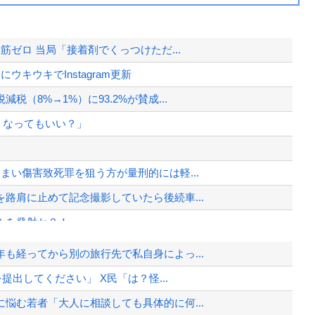
筋ゼロ 当局「接着剤でくっつけただ...
キウキでInstagram更新
（8%→1%）に93.2%が賛成...
うなってもいい？」
まい傷害致死罪を狙う方が量刑的には軽...
路肩に止めて記念撮影していたら後続車...
ルを発射か？！
せるのを諦めるｗｗｗｗｗｗｗ
も経ってから別の旅行先で私自身によっ...
リーSUVに変更ｗｗｗｗｗｗｗ
提出してください」 X民「は？怪...
洪水被害
悩む若者「大人に相談しても具体的に何...