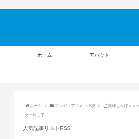
ホーム
アバウト
ホーム
マンガ・アニメ・小説
美味しんぼ＞＞
ター味っ子
人気記事リストRSS