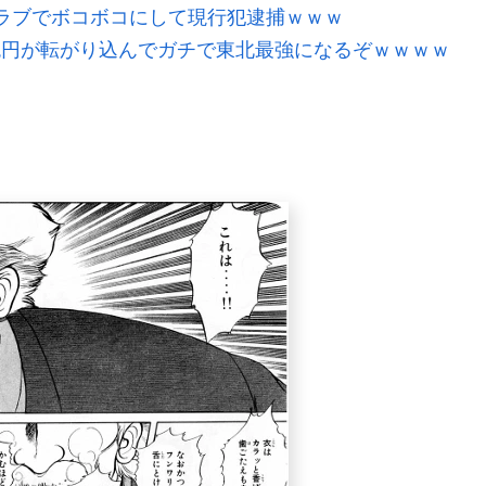
ラブでボコボコにして現行犯逮捕ｗｗｗ
2兆円が転がり込んでガチで東北最強になるぞｗｗｗｗ