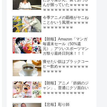
んが握っていたｗｗｗｗｗ
ｗｗｗｗｗｗｗｗｗｗｗｗ
今季アニメの覇権がヤニね
ことかいう風潮ｗｗｗｗｗ
ｗｗｗｗｗｗｗｗ
【朗報】Amazon「マンガ
毎週末セール（50%還
元）」アツいスポーツマン
ガ祭り最終日到来！！！
痩せたい奴はブラックコー
ヒー飲めｗｗｗｗｗｗｗｗ
ｗｗｗｗｗ
【朗報】アニメ「鉄鍋のジ
ャン」、普通にクソ面白い
ｗｗｗｗｗｗｗｗｗｗｗ
【悲報】彫り師