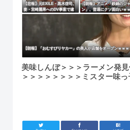
【悲報】元EXILE・黒木啓司、
【朗報】アニメ「鉄鍋のジ
妻・宮崎麗果へのDV事案で逮
ン」、普通にクソ面白いｗ
捕されていた！宮崎は全身打
ｗｗｗｗｗｗｗｗ
撲、頭部裂傷及び打撲、頸部損
傷・・・
【朗報】「おむすびリヤカー」の美人が店舗をオープンｗｗｗ
美味しんぼ＞＞＞ラーメン発見
＞＞＞＞＞＞＞＞ミスター味っ