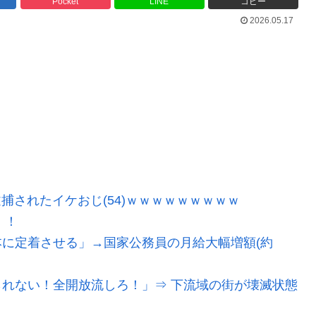
Pocket
LINE
コピー
2026.05.17
逮捕されたイケおじ(54)ｗｗｗｗｗｗｗｗｗ
！！
に定着させる」→国家公務員の月給大幅増額(約
れない！全開放流しろ！」⇒ 下流域の街が壊滅状態