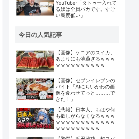
YouTuber「タトゥー入れて
る奴は全員バカです。すご
い民度低い」
今日の人気記事
【画像】ケニアのスイカ、
あまりにも薄過ぎるｗｗｗ
ｗｗｗｗｗｗｗｗｗｗ
【画像】セブンイレブンの
バイト「AIにちいかわの画
像を食わせてっと………で
きた！」
【悲報】日本人、もはや何
も欲しがらなくなるｗｗｗ
ｗｗｗｗｗｗｗｗｗｗｗｗ
ｗｗｗｗｗｗｗｗｗ
【驚愕】浜田雅功、超スパ