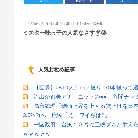
Twitter
Facebook
はてブ
1:
2026/05/17(日) 08:26:35.81 ID:w6vcoX+90
ミスター味っ子の人気なさすぎ😭
人気お勧め記事
【画像】JK10人とハメ撮り770本撮って
河出奈都美アナ ニットの●●、谷間チラ
高市総理「物価上昇を上回る賃上げを日本
3.5%?)へ→庶民「え、ワイらは?」
中国政府「台風１３号に三峡ダムが耐えら
ｗｗｗｗｗ