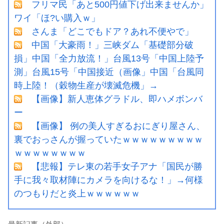
フリマ民「あと500円値下げ出来ませんか」
ワイ「ほ?い購入ｗ」
さんま「どこでもドア？あれ不便やで」
中国「大豪雨！」三峡ダム「基礎部分破
損」中国「全力放流！」台風13号「中国上陸予
測」台風15号「中国接近（画像」中国「台風同
時上陸！（穀物生産が壊滅危機」→
【画像】新人恵体グラドル、即ハメボンバ
ー
【画像】 例の美人すぎるおにぎり屋さん、
裏でおっさんが握っていたｗｗｗｗｗｗｗｗｗ
ｗｗｗｗｗｗｗｗ
【悲報】テレ東の若手女子アナ「国民が勝
手に我々取材陣にカメラを向けるな！」→何様
のつもりだと炎上ｗｗｗｗｗｗ