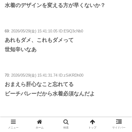
水着のデザインを変える方が早くないか？
69:
2026/05/29(金) 15:41:10.05 ID:E5lQ3cNb0
あれもダメ、これもダメって
世知辛いなあ
70:
2026/05/29(金) 15:41:31.74 ID:zSiKRDh00
おまえら肝心なこと忘れてる
ビーチバレーだから水着必須なんだよ
71:
2026/05/29(金) 15:41:33.51 ID:x+LHmDW10
それなら普通にバレーボールやればいいのに・・・
メニュー
ホーム
検索
トップ
サイドバー