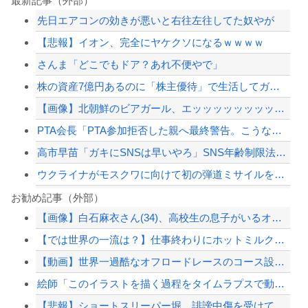
最新記事（外部）
先日エアコンの効きが悪いと右往左往してた奴やが
【悲報】イオン、完全にヤケクソになるｗｗｗｗ
さんま「どこでもドア？あれ不便やで」
株の資産7億円あるのに「株主優待」で生活してガンになる人生・・・
【画像】北朝鮮のビアガール、エッッッッッッッッッッッッッッッッッ！
PTA会長「PTA参加拒否した親へ最終警告。こうなってもいい？」
高市早苗「ガキにSNSは早いやろ」SNS年齢制限法案提出検討
ウクライナがモスクワに向けて初の弾道ミサイルを発射か？！
さんま「どこでもドア？あれ不便やで」
お勧め記事（外部）
【画像】白石麻衣さん(34)、高校生の息子がいるオカンみたいになってしまう
焼き鳥屋さんで鳥刺しを食べた結果・・・
【では世界の一流は？】仕事終わりにホットミルクを飲むのは三流。瞑想するのは二流
中国、三峡ダムが全開放流。長江流域で深刻な洪水被害
【動画】世界一過酷なオフロードレースのコース設計が絶対におかしい（笑）
【意味ないのか？】なんと空調服着用の男性作業員が熱中症で死亡‥‥スポドリとゼリー...
絵師「このイラストを描く過程をタイムラプスで動画にしました！」→とんでもないもの...
【配信者】「金バエ」のSNS更新が1週間途絶え、様々な憶測が飛び交う。1週間ぶり...
【悲報】ショートスリーパー堀、誹謗中傷を受けて突然泣き出すｗｗｗｗｗｗｗｗ
【緊急速報】NYで警官が黒人男性の首を絞め、暴動第二波不可避へ