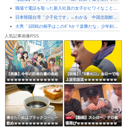
職場で電話を取った新入社員の女子がヒワイなことを言われてショックを受けたことがあ...
日本韓国台湾「少子化です」←わかる 中国北朝鮮「少子化です」←強権国家でも止めら...
大男「1回戦の相手はこのｶﾞｷか？楽勝だな」少年剣士「…ふんっ、あまり調子に乗ら...
Powered by livedoor 相互RSS
サイゼで安く腹パンになる組み合わせなんだと思う？
人気記事画像RSS
【朗報】ウェットスーツの脱ぎ方を教えるたった20秒の動画、900万回以上再生され...
8/4のニュース
日本旅行キャンセルすべきか…1万年ぶり史上最大級の火山の兆し＝韓国の反応
更新中止のお知らせ
【画像】今年の防衛白書の表紙
【朗報】『8番出口』金ローで地
ｗｗｗｗｗｗｗｗｗｗｗｗｗｗ
上波初放送ｗｗｗｗｗｗｗｗｗ
海外「おめでとうタキ！」リヴァプール南野がバースデーゴール！！
ｗｗｗｗｗ
ｗｗｗｗ
Powered by livedoor 相互RSS
痩せたい奴はブラックコーヒー
【動画】スシロー、テロ被
NEW
飲めｗｗｗｗｗｗｗｗｗｗｗｗ
害再びｗｗｗｗｗｗｗｗｗｗｗ