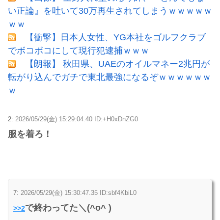
い正論』を吐いて30万再生されてしまうｗｗｗｗｗ
ｗｗ
【衝撃】日本人女性、YG本社をゴルフクラブ
でボコボコにして現行犯逮捕ｗｗｗ
【朗報】 秋田県、UAEのオイルマネー2兆円が
転がり込んでガチで東北最強になるぞｗｗｗｗｗｗ
ｗ
2:
2026/05/29(金) 15:29:04.40 ID:+H0xDnZG0
服を着ろ！
7:
2026/05/29(金) 15:30:47.35 ID:sbf4KbiL0
で終わってた＼(^o^ )
>>2