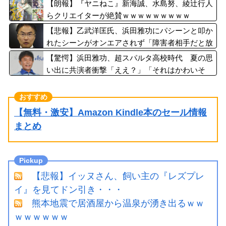
【朗報】『ヤニねこ』新海誠、水島努、綾辻行人
らクリエイターが絶賛ｗｗｗｗｗｗｗｗｗ
【悲報】乙武洋匡氏、浜田雅功にパシーンと叩か
れたシーンがオンエアされず「障害者相手だと放
送されなくなる。俺、逆差別だと思って」
【驚愕】浜田雅功、超スパルタ高校時代 夏の思
い出に共演者衝撃「ええ？」「それはかわいそ
う」
【無料・激安】Amazon Kindle本のセール情報
まとめ
【悲報】イッヌさん、飼い主の『レズプレ
イ』を見てドン引き・・・
熊本地震で居酒屋から温泉が湧き出るｗｗ
ｗｗｗｗｗｗ