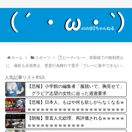
ホーム
スポーツ
ビーチバレー、双眼鏡での観戦禁止
に 撮影も全面禁止 悪質行為横行で選手「プレーに集中できない」
人気記事リストRSS
【悲報】小学館の編集者「服脱いで、胸見せて」
グラビア志望の女性に迫った過激要求
【悲報】日本人、もはや何も欲しがらなくなるｗ
ｗｗｗｗｗｗｗｗｗｗｗｗｗｗｗｗｗｗｗｗｗｗ
ｗ
【朗報】菅直人元総理、再評価されるｗｗｗｗｗ
ｗｗｗｗｗｗｗｗｗｗｗｗｗ