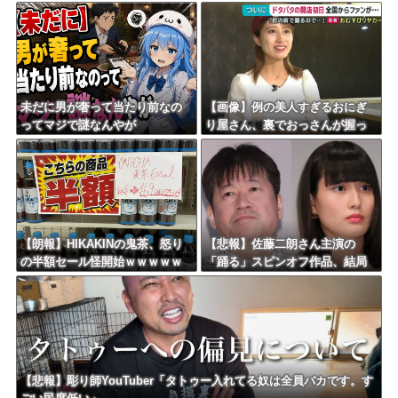
ｗ
ｗ
未だに男が奢って当たり前なの
【画像】例の美人すぎるおにぎ
ってマジで謎なんやが
り屋さん、裏でおっさんが握っ
ていたｗｗｗｗｗｗｗｗｗｗｗ
ｗｗｗｗｗｗ
【朗報】HIKAKINの鬼茶、怒り
【悲報】佐藤二朗さん主演の
の半額セール怪開始ｗｗｗｗｗ
「踊る」スピンオフ作品、結局
ｗｗｗｗｗｗｗｗｗ
撮影中止が決定ｗｗｗｗｗｗｗ
ｗｗ
【悲報】彫り師YouTuber「タトゥー入れてる奴は全員バカです。す