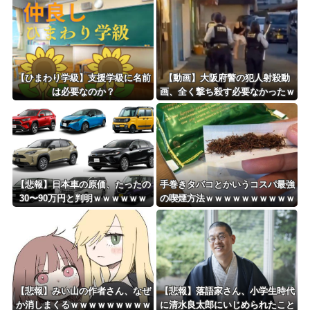
【ひまわり学級】支援学級に名前
【動画】大阪府警の犯人射殺動
は必要なのか？
画、全く撃ち殺す必要なかったｗ
ｗｗｗｗｗｗｗｗｗｗ
【悲報】日本車の原価、たったの
手巻きタバコとかいうコスパ最強
30〜90万円と判明ｗｗｗｗｗｗ
の喫煙方法ｗｗｗｗｗｗｗｗｗｗ
ｗｗｗｗｗ
ｗｗｗ
【悲報】みい山の作者さん、なぜ
【悲報】落語家さん、小学生時代
か消しまくるｗｗｗｗｗｗｗｗｗ
に清水良太郎にいじめられたこと