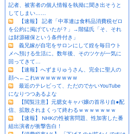
記者、被害者の個人情報を執拗に聞き出そうと
してしまい……
【速報】 記者「中革連は食料品消費税ゼロ
を公約に掲げていたが？」→階猛氏「そ、それ
は財源確保という条件付き」
義兄嫁が自宅をサロンにして姪を毎日ウト
メへ預ける生活に。数年後、そのツケが一気に
回ってきて…
【速報】へずまりゅうさん、完全に聖人の
顔へ←これw w w w w w w w
最近のテレビって、ただのでかいYouTube
になりつつあるよな
【閲覧注意】元臆女キャバ嬢の首吊り自●配
信、拡散されまくって終わるｗｗｗｗｗｗｗ
【速報】 NHKの性被害問題、性加害した番
組出演者が衝撃告白！