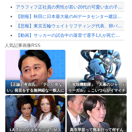
アラフィフ正社員の男性が若い20代の可愛い女の子以外には挨拶をしない
【緊急速報】NYで警官が黒人男性の首を絞め、暴動第二波不可避へ
【朗報】秋田に日本最大級のAIデータセンター建設へ 総事業費2兆円、UAEが巨額...
【悲報】東京五輪ウェイトリフティング代表、卵パックを盗んで逮捕ｗｗｗｗｗｗｗ
【動画】サッカーの試合中の落雷で選手1人が死亡、12人が負傷した事故。
Powered by livedoor 相互RSS
アガサ博士「今日はみんなでうなぎを食べに行くぞい」
人気記事画像RSS
【かっけぇ…】あのまとめ管理人が“世の中お金じゃない”に共感‥‥「お金で忖度ばか...
8/4のニュース
日本旅行キャンセルすべきか…1万年ぶり史上最大級の火山の兆し＝韓国の反応
更新中止のお知らせ
【正論】有吉氏、「テレビ見な
「攻殻機動隊」「天幕のジャード
い」発言をする無神経な一般人に
ゥーガル」←こいつらがイマイチ
海外「おめでとうタキ！」リヴァプール南野がバースデーゴール！！
憤慨ｗｗｗｗｗｗｗ
人気出ない理由w
Powered by livedoor 相互RSS
t.A.T.u.のドタキャンは「Ｍス
高市早苗って熊本行って何すん