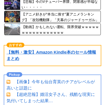
【悲報】今のVチューバー界隈、閉塞感が半端な
い・・・・・
【アニメ好きが“本当に推す”夏アニメランキン
グ】「攻殻機動隊」「天幕のジャードゥーガル」
「無職転生」が上位争い
【動画】かもしれない運転、限界突破ｗｗｗｗｗ
ｗｗｗｗｗｗｗｗｗｗｗｗ
【無料・激安】Amazon Kindle本のセール情報
まとめ
【画像】今年も仙台育英のチアがレベルが
高いと話題に
【超絶悲報】婚活女子さん、残酷な現実に
気付いてしまった結果…