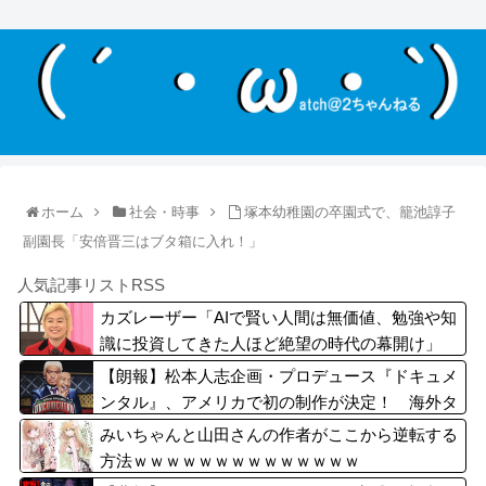
ホーム
社会・時事
塚本幼稚園の卒園式で、籠池諄子
副園長「安倍晋三はブタ箱に入れ！」
人気記事リストRSS
カズレーザー「AIで賢い人間は無価値、勉強や知
識に投資してきた人ほど絶望の時代の幕開け」
【朗報】松本人志企画・プロデュース『ドキュメ
ンタル』、アメリカで初の制作が決定！ 海外タ
イトル『LOL』として世界25ヶ国・地域で展開
みいちゃんと山田さんの作者がここから逆転する
方法ｗｗｗｗｗｗｗｗｗｗｗｗｗｗ