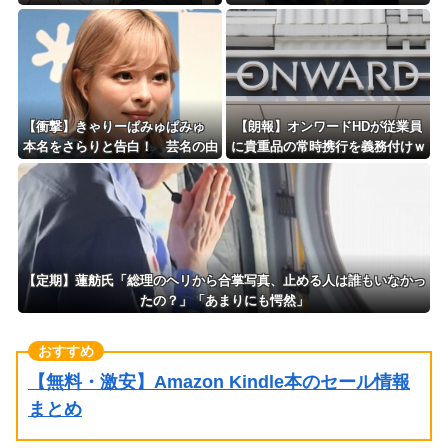
ｗｗｗｗｗｗ
を告白
【衝撃】きゃりーぱみゅぱみゅ
【朗報】オンワードHDが従業員
本名をさらりと告白！ 芸名の由
に貴重品の常時携行を義務付けｗ
来も明かす！！
ｗｗｗｗｗｗｗｗｗｗｗｗ
【定期】蓮舫氏「総理のヘリから合掌写真、止める人は誰もいなかっ
たの？」「あまりにも愕然」
【無料・激安】Amazon Kindle本のセール情報
まとめ