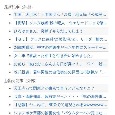
最新記事（外部）
中国「大洪水！」中国ダム「決壊」地元民「公式発表より死者多い！」中国政府「住民拘...
【衝撃】クルタ族虐 殺の犯人、ツェリードニヒで確定！クロロの演劇のせいで2人も無...
ひろゆきさん、突然イキりだしてしまう
【ＧＪ】 クラスに迷惑な池沼がいた。リーダー格のＡ「なんで支援学級に入れないんで...
24歳無職女、中学の同級生だった男性にストーカーして逮捕 全く親しくないのに20...
女「車で事故った相手と付き合い始めました」
お前ら「女はおっさんより口が臭い！」 ワイ「嘘つけバーカｗ」⇒w
株式投資、若年男性の自信喪失の原因に-6割超が「人生の敗者」自認
「外国人は日本人と同じ生活者で、地域の担い手」…多文化共生実現への提言、全国知事...
お勧め記事（外部）
天王寺って関東とか東京で言うとどんなとこ？
イオン爆発事故、原因はLPG漏れか…経産省が全国一斉点検
兵庫・斎藤知事、超有能だった・・・「県の海外事務所はすべて閉鎖で。直営する意味な...
【速報】 中国、ガチで逝く
【悲報】ヤニねこ、BPOで問題視されるwwwwwwwwwwwwwwwwwwwww...
【悲報】東京五輪ウェイトリフティング代表、卵パックを盗んで逮捕ｗｗｗｗｗｗｗ
ジャンポケ斉藤の被害女性「バウムクーヘン売ったりTikTokライブしててムカつい...
【配信者】「金バエ」のSNS更新が1週間途絶え、様々な憶測が飛び交う。1週間ぶり...