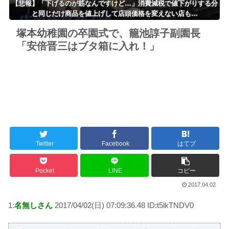
【悲報】「下げるのが筋なんですけど…」消費減税で値下がりする分
と同じだけ商品を値上げして店頭価格を変えない店も…
塚本幼稚園の卒園式で、籠池諄子副園長
「安倍晋三はブタ箱に入れ！」
Twitter
Facebook
はてブ
Pocket
LINE
コピー
2017.04.02
1:
名無しさん
2017/04/02(日) 07:09:36.48 ID:t5lkTNDV0