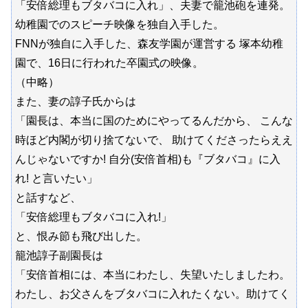
「安倍総理もブタバコに入れ」、夫妻で籠池砲を連発。
幼稚園でのスピーチ映像を独自入手した。
FNNが独自に入手した、森友学園が運営する 塚本幼稚
園で、16日に行われた卒園式の映像。
（中略）
また、妻の諄子氏からは
「園長は、本当に国のためにやってるんだから、 こんな
時ほど内閣が切り捨てないで、 助けてくださったらええ
んじゃないですか! 自分(安倍首相)も『ブタバコ』に入
れ! と言いたい」
と話すなど、
「安倍総理もブタバコに入れ!」
と、恨み節も飛び出した。
籠池諄子副園長は
「安倍首相には、本当にわたし、失望いたしましたわ。
わたし、お父さんをブタバコに入れたくない。助けてく