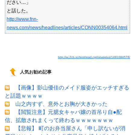
ださい…」
と話した。
http://www.fnn-
news.com/news/headlines/articles/CONN00354064.html
http://ai.2ch.sc/test/read.cgi/newsplus/1491084576/
人気お勧め記事
【画像】影山優佳のメイド服姿がエッチすぎる
と話題ｗｗｗｗ
山之内すず、意外とお胸が大きかった
【閲覧注意】元臆女キャバ嬢の首吊り自●配
信、拡散されまくって終わるｗｗｗｗｗｗｗ
【悲報】 町のお弁当屋さん「申し訳ないが消