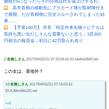
費税1%になったらその分商品代を値上げするわ」
高市首相の移動先にプラカード隊が取材陣付き
で展開、だが首相側に完全スルーされてしまった結
果……
【予算100万】 市長「特定外来生物クビアカは
気持ち悪い虫だしそんな需要ないと思う」1匹300
円相当の報奨金→初日に42万取られ焦り
2:
名無しさん
2017/04/02(日) 07:10:56.02 ID:/ubtHa3M0.net
この女は、基地外？
18:
名無しさん
2017/04/02(日) 07:15:03.61
ID:XJMm66UZ0.net
>>2