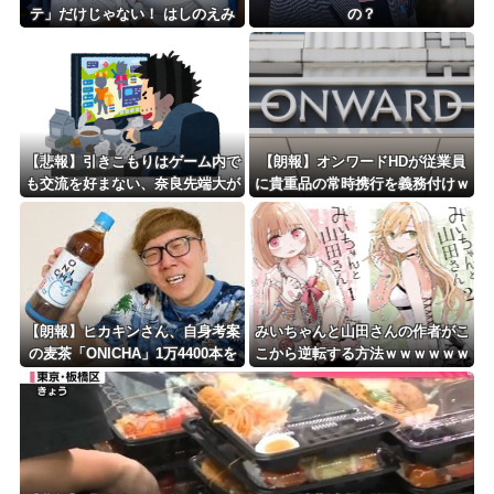
テ」だけじゃない！ はしのえみ
の？
「来なかったんですよ…」
【悲報】引きこもりはゲーム内で
【朗報】オンワードHDが従業員
も交流を好まない、奈良先端大が
に貴重品の常時携行を義務付けｗ
587人調査 「ゲームで社会復
ｗｗｗｗｗｗｗｗｗｗｗｗ
帰」に落とし穴？
【朗報】ヒカキンさん、自身考案
みいちゃんと山田さんの作者がこ
の麦茶「ONICHA」1万4400本を
こから逆転する方法ｗｗｗｗｗｗ
熊本県に発送ｗｗｗｗｗｗｗ
ｗｗｗｗｗｗｗｗ