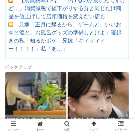
【消費税率1％】 「下げるのが筋なんですけ
ど…」消費減税で値下がりする分と同じだけ商
品を値上げして店頭価格を変えない店も
兄嫁「正月に帰るから、ゲームと、いいお
肉と酒と、お風呂グッズの準備しとけよ」寝起
きの私「知るかボケ」兄嫁「キィィィィ
ー！！！！」私「あ…」
ピックアップ
韓国の飲食店で「こぼれたビー
【悲報】高市さん、非核三原則
ルを再提供？」…衝撃映像が拡
を「今後も堅持していく」の表
メニュー
ホーム
検索
トップ
サイドバー