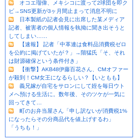
オコエ瑠偉、メキシコに渡って2球団を即ク
ビ→SNS更新が3ヶ月間止まって消息不明に
日本製紙の記者会見に出席した某メディア
記者、被害者の個人情報を執拗に聞き出そうと
してしまい……
【速報】 記者「中革連は食料品消費税ゼロ
を公約に掲げていたが？」→階猛氏「そ、それ
は財源確保という条件付き」
【衝撃】AKB48伊藤百花さん、CMオファー
が殺到！CM女王になるらしい？【いともも】
義兄嫁が自宅をサロンにして姪を毎日ウト
メへ預ける生活に。数年後、そのツケが一気に
回ってきて…
町のお弁当屋さん「申し訳ないが消費税1%
になったらその分商品代を値上げするわ」
「うちも！」