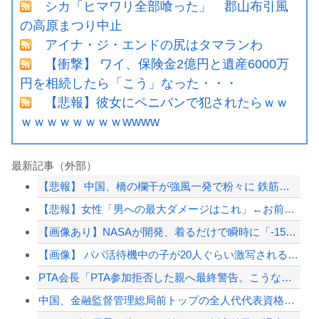
シカ「ヒマワリ全部喰った」 郡山布引風
の高原まつり中止
アイナ・ジ・エンドの尻はタマランわ
【衝撃】 ワイ、保険金2億円と遺産6000万
円を相続したら「こう」なった・・・
【悲報】彼女にペニバンで犯されたらｗｗ
ｗｗｗｗｗｗｗｗwwww
最新記事（外部）
【悲報】 中国、橋の欄干が強風一発で粉々に 鉄筋ゼロ 当局「接着剤でくっつけただ...
【悲報】女性「男への最大ダメージはこれ」←お前ら耐えられる？
【画像あり】NASAが開発、着るだけで瞬時に「-15℃冷却」する冷感ポンチョ3,...
【画像】 パパ活待機中の子が20人ぐらい激写されるｗｗｗｗｗｗｗｗｗｗｗ
PTA会長「PTA参加拒否した親へ最終警告。こうなってもいい？」
中国、金融監督管理総局前トップの全人代代表資格を剥奪…重大な規律違反で！