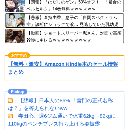
【朗報】「はだしのゲン」50%オフ！ 「暴食の
ベルセルク」14巻無料ｗｗｗｗｗｗ
【悲報】倉持由香、息子の「自閉スペクトラム
症」診断にショックで涙… 見逃していた乳幼児
期のサインとは？
【動画】ショートスリーパー堀さん、対面で高須
幹弥にキレるｗｗｗｗｗｗｗｗｗ
【無料・激安】Amazon Kindle本のセール情報
まとめ
【悲報】日本人の86% 「雷門の正式名称
は？」を答えられないww
寺田心、週6ジム通いで体重62kg→82kgに
110kgのベンチプレス持ち上げる姿披露