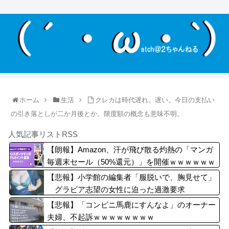
ホーム
生活
クレカは時代遅れ。遅い。今日の支払い
の引き落としが二か月後とか。限度額の概念も意味不明。
人気記事リストRSS
【朗報】Amazon、汗が飛び散る灼熱の「マンガ
毎週末セール（50%還元）」を開催ｗｗｗｗｗｗ
ｗｗｗｗ
【悲報】小学館の編集者「服脱いで、胸見せて」
グラビア志望の女性に迫った過激要求
【悲報】「コンビニ馬鹿にすんなよ」のオーナー
夫婦、不起訴ｗｗｗｗｗｗｗｗ