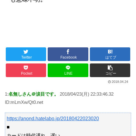
日本旅行キャンセルすべきか…1万年ぶり史上最大級の火山の兆し＝韓国の反応
更新中止のお知らせ
海外「おめでとうタキ！」リヴァプール南野がバースデーゴール！！
Powered by livedoor 相互RSS
Twitter
Facebook
はてブ
Pocket
LINE
コピー
2018.04.24
1:
名無しさん＠涙目です。
2018/04/23(月) 22:33:46.32
ID:mLmXw/Qt0.net
https://anond.hatelabo.jp/20180422023020
■
カードは時代遅れ。遅い。