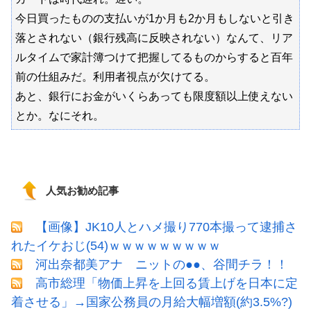
今日買ったものの支払いが1か月も2か月もしないと引き
落とされない（銀行残高に反映されない）なんて、リア
ルタイムで家計簿つけて把握してるものからすると百年
前の仕組みだ。利用者視点が欠けてる。
あと、銀行にお金がいくらあっても限度額以上使えない
とか。なにそれ。
人気お勧め記事
【画像】JK10人とハメ撮り770本撮って逮捕さ
れたイケおじ(54)ｗｗｗｗｗｗｗｗｗ
河出奈都美アナ ニットの●●、谷間チラ！！
高市総理「物価上昇を上回る賃上げを日本に定
着させる」→国家公務員の月給大幅増額(約3.5%?)