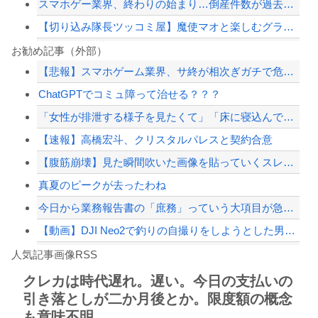
スマホゲー業界、終わりの始まり…倒産件数が過去最多ペース「数億円かけても爆ﾀﾋ」
【切り込み隊長ツッコミ屋】魔使マオと楽しむグラブルリリンク！拡張コンテンツを遊び...
「宝くじの1番賢い買い方」←これｗｗｗｗｗ
お勧め記事（外部）
【悲報】スマホゲーム業界、サ終が相次ぎガチで危機的な状況に…その理由がこちら
スマホゲー業界、終わりの始まり…倒産件数が過去最多ペース「数億円かけても爆ﾀﾋ」
ChatGPTでコミュ障って治せる？？？
【画像】東京のライオンさん、溶けるwwwwwwwwwwwwwwwwwwwwwww...
「女性が排泄する様子を見たくて」「床に寝込んでしまった」女子トイレに侵入した疑い...
【画像】移民についての日本人の本音、だいたいこれｗｗｗｗ
【速報】高橋宏斗、クリスタルパレスと契約合意
【配信者】「金バエ」のSNS更新が1週間途絶え、様々な憶測が飛び交う。1週間ぶり...
【腹筋崩壊】見た瞬間吹いた画像を貼っていくスレｗｗｗｗ
【緊急速報】NYで警官が黒人男性の首を絞め、暴動第二波不可避へ
真夏のピークが去ったわね
今日から業務報告書の「庶務」っていう大項目が急に廃止されたんだけど意味不明すぎる
【動画】DJI Neo2で釣りの自撮りをしようとした男の悲劇（ノ∇`）
Powered by livedoor 相互RSS
【焦ったほうがいい】中国人「日本人評論家がBYDのラッコの装備を褒めてるけど中国...
人気記事画像RSS
しんのすけ「ギアスを手に入れたゾ」
クレカは時代遅れ。遅い。今日の支払いの
引き落としが二か月後とか。限度額の概念
8/4のニュース
も意味不明。