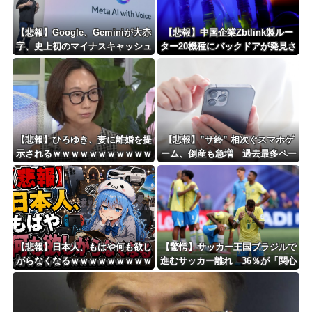
Powered by livedoor 相互RSS
【悲報】Google、Geminiが大赤
【悲報】中国企業Zbtlink製ルー
字、史上初のマイナスキャッシュ
ター20機種にバックドアが発見さ
フローに陥る・・・
れるｗｗｗｗｗｗｗｗｗ
【悲報】ひろゆき、妻に離婚を提
【悲報】”サ終” 相次ぐスマホゲ
示されるｗｗｗｗｗｗｗｗｗｗｗ
ーム、倒産も急増 過去最多ペー
ｗｗｗｗｗ
スで推移 「当たれば一攫千金」
過去の時代に
【悲報】日本人、もはや何も欲し
【驚愕】サッカー王国ブラジルで
がらなくなるｗｗｗｗｗｗｗｗｗ
進むサッカー離れ 36％が「関心
ｗｗｗｗｗｗｗｗｗｗｗｗｗｗｗ
なし」