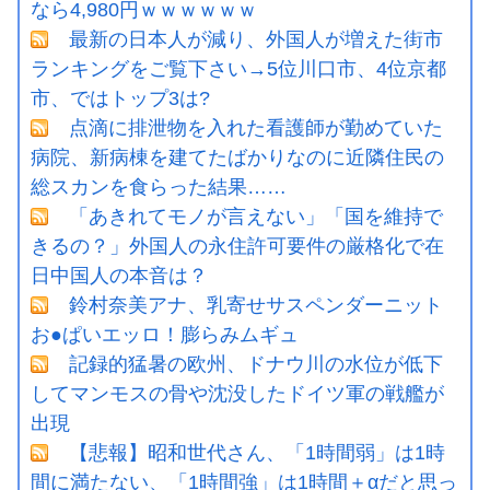
なら4,980円ｗｗｗｗｗｗ
最新の日本人が減り、外国人が増えた街市
ランキングをご覧下さい→5位川口市、4位京都
市、ではトップ3は?
点滴に排泄物を入れた看護師が勤めていた
病院、新病棟を建てたばかりなのに近隣住民の
総スカンを食らった結果……
「あきれてモノが言えない」「国を維持で
きるの？」外国人の永住許可要件の厳格化で在
日中国人の本音は？
鈴村奈美アナ、乳寄せサスペンダーニット
お●ぱいエッロ！膨らみムギュ
記録的猛暑の欧州、ドナウ川の水位が低下
してマンモスの骨や沈没したドイツ軍の戦艦が
出現
【悲報】昭和世代さん、「1時間弱」は1時
間に満たない、「1時間強」は1時間＋αだと思っ