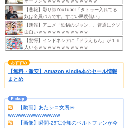
オープンｗｗｗｗｗｗｗｗｗｗｗｗ
【悲報】彫り師YouTuber「タトゥー入れてる
奴は全員バカです。すごい民度低い」
【朗報】アニメ「鉄鍋のジャン」、普通にクソ
面白いｗｗｗｗｗｗｗｗｗｗｗ
【驚愕】インドネシアに「ドラえもん」が１６
人いるｗｗｗｗｗｗｗｗｗｗｗ
【無料・激安】Amazon Kindle本のセール情報
まとめ
【動画】あたシコ女襲来
wwwwwwwwwwwwww
【画像】瞬間-26℃冷却のベルトファンが今