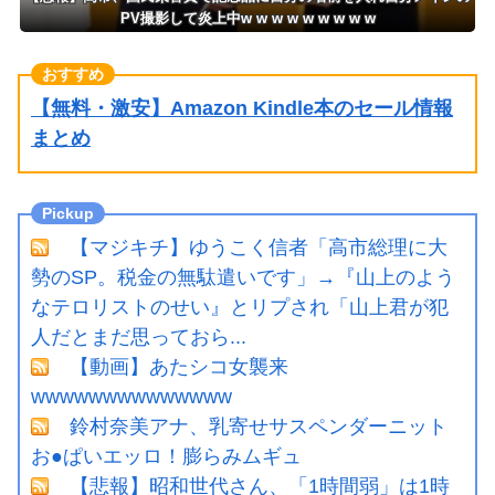
PV撮影して炎上中w w w w w w w w w
【無料・激安】Amazon Kindle本のセール情報
まとめ
【マジキチ】ゆうこく信者「高市総理に大
勢のSP。税金の無駄遣いです」→『山上のよう
なテロリストのせい』とリプされ「山上君が犯
人だとまだ思っておら...
【動画】あたシコ女襲来
wwwwwwwwwwwwww
鈴村奈美アナ、乳寄せサスペンダーニット
お●ぱいエッロ！膨らみムギュ
【悲報】昭和世代さん、「1時間弱」は1時