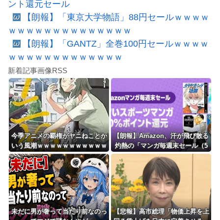
ント還元セール
【朗報】「東京大学物語」88円セールｗｗｗｗ
ｗｗｗｗｗｗｗｗｗｗｗｗｗｗ
【朗報】「GANTZ」全巻100円セールｗｗｗｗ
ｗｗｗｗｗｗｗｗｗｗｗｗｗ
新着記事画像RSS
今季アニメの覇権がヤニねことか
【朗報】Amazon、汗が飛び散る
いう風潮ｗｗｗｗｗｗｗｗｗｗｗ
灼熱の「マンガ毎週末セール（5
ｗｗ
0%還元）」を開催ｗｗｗｗｗｗ
ｗｗｗｗ
未だに男が奢って当たり前なのっ
【悲報】高市総理「物価上昇を上