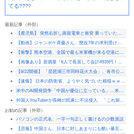
てる????
最新記事（外部）
【鹿児島】 突然右折し路面電車と衝突 乗っていた男女3人は車を放置しダッシュで逃...
【動画】ジャンポケ斉藤さん、懲役7年の求刑受けたあとのTikTokライブ配信がヤ...
【衝撃】熊本空港、全国で最も米軍機が来る空港になっていた
【画像あり】居酒屋「6人で長居して会計4939円！喋りたいだけなら公園に行ってく...
【8/22開催】 「琵琶湖三市同時花火大会」、各市公式「そんな花火大会は存在しな...
【速報】 日本の防衛省、ようやく気づいた模様ｗｗｗｗｗ
米中のAI開発競争「中国が優位に立っている」…米新興企業CEOが予測！
外国人YouTuberが長崎の民家に不法侵入、「これ留守にしてるだけじゃないの？...
分かった分かった！もう認めるよ…！！って事
お勧め記事（外部）
パソコンの正式名、一字一句正しく書けるの少数派説
海外「日本人は何に使ってるんだ？」 世界的ブームの日本の食品、買ってみたものの使...
【悲報】中国さん、日本に対しあまりにも酷い暴言を放つ 「侵略戦争仕掛けたくせに...
長崎の語り部お爺ちゃん（84）、修学旅行生に「日本も原爆を持たないと負ける」と言...