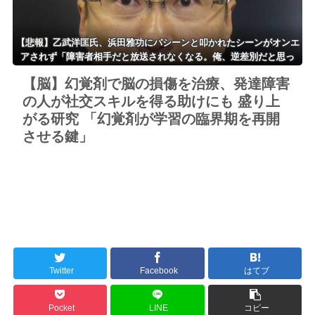
【悲報】乙武洋匡氏、浜田雅功にパシーンと叩かれたシーンがオンエ
アされず「障害者相手だと放送されなくなる。俺、逆差別だと思っ
て」
【脳】幻覚剤で脳の損傷を治療、発達障害
の人が社交スキルを得る助けにも 盛り上
がる研究 「幻覚剤が学習の臨界期を再開
させる鍵」
Twitter
Facebook
はてブ
Pocket
LINE
コピー