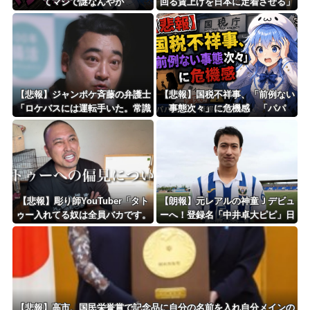
てマジで謎なんやが
回る賃上げを日本に定着させる」
→国家公務員月給3.51％増へ 地
方公務員も追随する見通し
【悲報】ジャンポケ斉藤の弁護士
【悲報】国税不祥事、「前例ない
「ロケバスには運転手いた。常識
事態次々」に危機感 「パパ
的に考えてフ●ラさせるわけない
活」、情報漏えいも
でしょ」
【悲報】彫り師YouTuber「タト
【朗報】元レアルの神童Ｊデビュ
ゥー入れてる奴は全員バカです。
ーへ！登録名「中井卓大ピピ」日
すごい民度低い」
本初挑戦の22歳今治MFが開幕戦
に先発
【悲報】高市、国民栄誉賞で記念品に自分の名前を入れ自分メインの