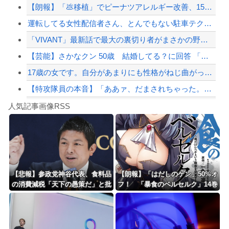
【朗報】「💩移植」でピーナツアレルギー改善、15人中6人が数粒食べられるように
【画像】瞬間-26℃冷却のベルトファンが今なら4,980円ｗｗｗ
運転してる女性配信者さん、とんでもない駐車テクニックを見せつけてネット民をドン引...
【配信者】「金バエ」のSNS更新が1週間途絶え、様々な憶測が飛び交う。1週間ぶり...
「VIVANT」最新話で最大の裏切り者がまさかの野崎さん！ネット衝撃「嘘だろ」「...
【緊急速報】NYで警官が黒人男性の首を絞め、暴動第二波不可避へ
【芸能】さかなクン 50歳 結婚してる？に回答 「幸せだな～」
17歳の女です。自分があまりにも性格がねじ曲がっていてどう矯正したらいいのか分か...
【特攻隊員の本音】「ああァ、だまされちゃった。今度生れる時はアメリカへ生れるぞ」...
Powered by livedoor 相互RSS
【動画】バイクの少年を無理やり止めるパトカーが怖いｗｗｗｗ
人気記事画像RSS
大男「1回戦の相手はこのｶﾞｷか？楽勝だな」少年剣士「…ふんっ、あまり調子に乗ら...
8/4のニュース
日本旅行キャンセルすべきか…1万年ぶり史上最大級の火山の兆し＝韓国の反応
更新中止のお知らせ
【悲報】参政党神谷代表、食料品
【朗報】「はだしのゲン」50%オ
の消費減税「天下の愚策だ」と批
フ！ 「暴食のベルセルク」14巻
海外「おめでとうタキ！」リヴァプール南野がバースデーゴール！！
判ｗｗｗｗｗｗｗｗｗｗｗｗ
無料ｗｗｗｗｗｗ