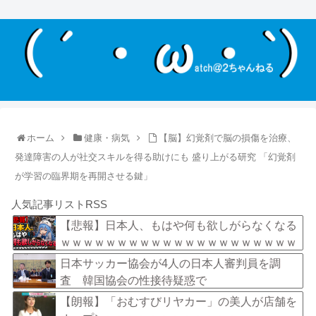
ホーム
健康・病気
【脳】幻覚剤で脳の損傷を治療、
発達障害の人が社交スキルを得る助けにも 盛り上がる研究 「幻覚剤
が学習の臨界期を再開させる鍵」
人気記事リストRSS
【悲報】日本人、もはや何も欲しがらなくなる
ｗｗｗｗｗｗｗｗｗｗｗｗｗｗｗｗｗｗｗｗｗ
ｗｗｗ
日本サッカー協会が4人の日本人審判員を調
査 韓国協会の性接待疑惑で
【朗報】「おむすびリヤカー」の美人が店舗を