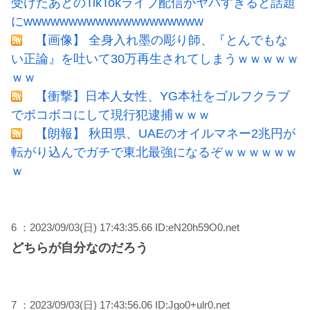
受けたあとのTikTokライブ配信がヤバすぎると話題
にwwwwwwwwwwwwwwwwwwww
【画像】 全身入れ墨の彫り師、『とんでもな
い正論』を吐いて30万再生されてしまうｗｗｗｗｗ
ｗｗ
【衝撃】日本人女性、YG本社をゴルフクラブ
でボコボコにして現行犯逮捕ｗｗｗ
【朗報】 秋田県、UAEのオイルマネー2兆円が
転がり込んでガチで東北最強になるぞｗｗｗｗｗｗ
ｗ
6 ：2023/09/03(日) 17:43:35.66 ID:eN20h59O0.net
どちらが自分なのだろう
7 ：2023/09/03(日) 17:43:56.06 ID:Jgo0+ulr0.net