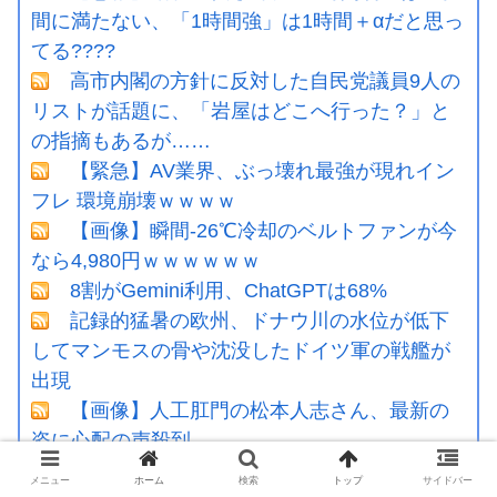
間に満たない、「1時間強」は1時間＋αだと思っ
てる????
高市内閣の方針に反対した自民党議員9人の
リストが話題に、「岩屋はどこへ行った？」と
の指摘もあるが……
【緊急】AV業界、ぶっ壊れ最強が現れイン
フレ 環境崩壊ｗｗｗｗ
【画像】瞬間-26℃冷却のベルトファンが今
なら4,980円ｗｗｗｗｗｗ
8割がGemini利用、ChatGPTは68%
記録的猛暑の欧州、ドナウ川の水位が低下
してマンモスの骨や沈没したドイツ軍の戦艦が
出現
【画像】人工肛門の松本人志さん、最新の
姿に心配の声殺到…
【写真付】中川翔子さんのハワイの結婚
メニュー
ホーム
検索
トップ
サイドバー