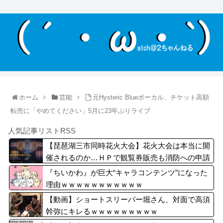
ホーム
芸能
元Hysteric Blueボーカル、チケット高額
転売に「やめてください」5月に23年ぶりライブ
人気記事リストRSS
【琵琶湖三市同時花火大会】花火大会は本当に開
催されるのか…ＨＰで観覧券販売も消防への申請
なし、３自治体は「関与してない」と声明
『ちいかわ』が巨大“キャラコンテンツ”になった
理由ｗｗｗｗｗｗｗｗｗｗｗ
【動画】ショートスリーパー堀さん、対面で高須
幹弥にキレるｗｗｗｗｗｗｗｗｗ