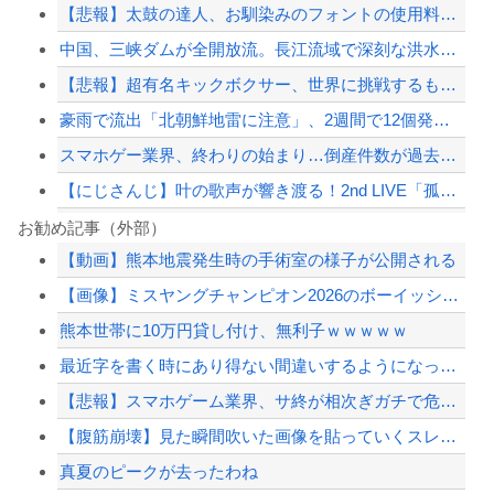
【悲報】太鼓の達人、お馴染みのフォントの使用料が年間6万から年間320万になった...
中国、三峡ダムが全開放流。長江流域で深刻な洪水被害
【悲報】超有名キックボクサー、世界に挑戦するも衝撃的KO負けしてしまう…
豪雨で流出「北朝鮮地雷に注意」、2週間で12個発見…韓国北西部！
スマホゲー業界、終わりの始まり…倒産件数が過去最多ペース「数億円かけても爆ﾀﾋ」
【にじさんじ】叶の歌声が響き渡る！2nd LIVE「孤独 -solitude-」...
【カミツキ悲報】立憲・蓮舫「蓮舫だから叩いていい、との報道に何度も向き合ってきま...
お勧め記事（外部）
【動画】熊本地震発生時の手術室の様子が公開される
【広島】廿日市の中学野球部員死亡事故 書類送検の医師、別人のCT画像で診察した疑...
【画像】ミスヤングチャンピオン2026のボーイッシュお胸ｗｗｗｗｗｗｗｗｗｗｗｗ...
PTA会長「PTA参加拒否した親へ最終警告。こうなってもいい？」
熊本世帯に10万円貸し付け、無利子ｗｗｗｗｗ
【速報】 齋藤飛鳥さんの下着ｗｗｗｗｗｗｗｗ （※画像あり）
最近字を書く時にあり得ない間違いするようになってきたわ
【配信者】「金バエ」のSNS更新が1週間途絶え、様々な憶測が飛び交う。1週間ぶり...
【悲報】スマホゲーム業界、サ終が相次ぎガチで危機的な状況に…その理由がこちら
【緊急速報】NYで警官が黒人男性の首を絞め、暴動第二波不可避へ
【腹筋崩壊】見た瞬間吹いた画像を貼っていくスレｗｗｗｗ
真夏のピークが去ったわね