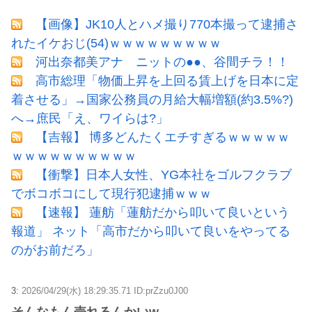
【画像】JK10人とハメ撮り770本撮って逮捕さ
れたイケおじ(54)ｗｗｗｗｗｗｗｗｗ
河出奈都美アナ ニットの●●、谷間チラ！！
高市総理「物価上昇を上回る賃上げを日本に定
着させる」→国家公務員の月給大幅増額(約3.5%?)
へ→庶民「え、ワイらは?」
【吉報】 博多どんたくエチすぎるｗｗｗｗｗ
ｗｗｗｗｗｗｗｗｗｗ
【衝撃】日本人女性、YG本社をゴルフクラブ
でボコボコにして現行犯逮捕ｗｗｗ
【速報】 蓮舫「蓮舫だから叩いて良いという
報道」 ネット「高市だから叩いて良いをやってる
のがお前だろ」
3:
2026/04/29(水) 18:29:35.71 ID:prZzu0J00
そんなもん売れるんかいw