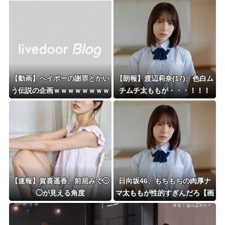
【動画】ヘイポーの謝罪とかい
【朗報】渡辺莉奈(17)、色白ム
う伝説の企画ｗｗｗｗｗｗｗｗ
チムチ太ももが・・・！！！
ｗｗｗｗｗｗｗｗｗｗｗｗｗｗ
ｗｗ
【速報】賀喜遥香、前屈みで◯
日向坂46、もちもちの肉厚ナ
◯が見える角度
マ太ももが性的すぎんだろ【画
像】