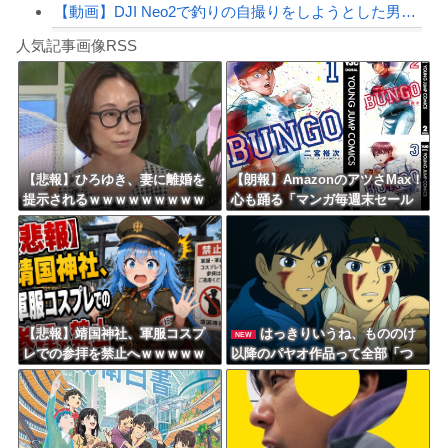
【動画】DJI Neo2で釣りの自撮りをしようとした男の悲劇（ノ∇`）
Powered by livedoor 相互RSS
【焦ったほうがいい】中国人「日本人評論家がBYDのラッコの装備を褒めてるけど中国...
人気記事画像RSS
しんのすけ「ギアスを手に入れたゾ」
8/4のニュース
日本旅行キャンセルすべきか…1万年ぶり史上最大級の火山の兆し＝韓国の反応
更新中止のお知らせ
【悲報】ひろゆき、妻に離婚を
【朗報】AmazonのアツさMax！
提示されるｗｗｗｗｗｗｗｗｗ
心も踊る「マンガ毎週末セール
海外「おめでとうタキ！」リヴァプール南野がバースデーゴール！！
ｗｗｗｗｗｗｗ
（50%還元）」2日目襲来！
Powered by livedoor 相互RSS
【悲報】靖国神社、軍服コスプ
はっきりいうね、もののけ
NEW
レでの参拝を禁止へｗｗｗｗｗ
以降のパヤオ作品って全部「つ
ｗｗｗｗｗｗｗｗｗｗｗｗｗｗ
まらない」