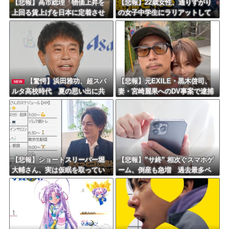
【悲報】高市総理「物価上昇を
【悲報】22歳女性、通りすがり
上回る賃上げを日本に定着させ
の女子中学生にラリアットして
る」 →国家公務員月給3.51％増
逮捕されるｗｗｗｗｗｗｗｗｗ
へ 地方公務員も追随する見通し
ｗｗｗｗ
【驚愕】浜田雅功、超スパ
【悲報】元EXILE・黒木啓司、
NEW
ルタ高校時代 夏の思い出に共
妻・宮崎麗果へのDV事案で逮捕
演者衝撃「ええ？」「それはか
されていた！宮崎は全身打撲、
わいそう」
頭部裂傷及び打撲、頸部損
傷・・・
【悲報】ショートスリーパー堀
【悲報】”サ終” 相次ぐスマホゲ
大輔さん、実は仮眠を取ってい
ーム、倒産も急増 過去最多ペ
たｗｗｗｗｗｗｗｗｗｗｗｗｗ
ースで推移 「当たれば一攫千
ｗｗ
金」過去の時代に