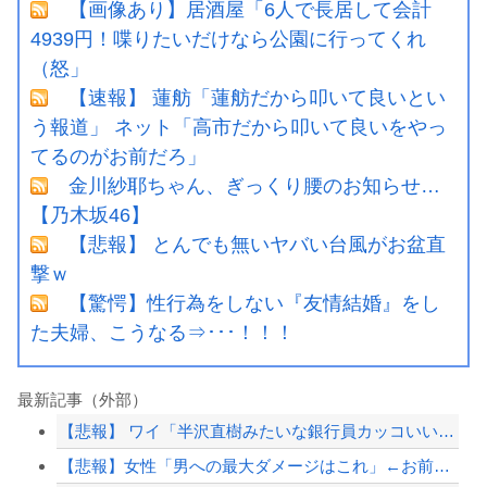
【画像あり】居酒屋「6人で長居して会計
4939円！喋りたいだけなら公園に行ってくれ
（怒」
【速報】 蓮舫「蓮舫だから叩いて良いとい
う報道」 ネット「高市だから叩いて良いをやっ
てるのがお前だろ」
金川紗耶ちゃん、ぎっくり腰のお知らせ…
【乃木坂46】
【悲報】 とんでも無いヤバい台風がお盆直
撃ｗ
【驚愕】性行為をしない『友情結婚』をし
た夫婦、こうなる⇒･･･！！！
最新記事（外部）
【悲報】 ワイ「半沢直樹みたいな銀行員カッコいい」銀行員の友人「あんな奴居ねえよ...
【悲報】女性「男への最大ダメージはこれ」←お前ら耐えられる？