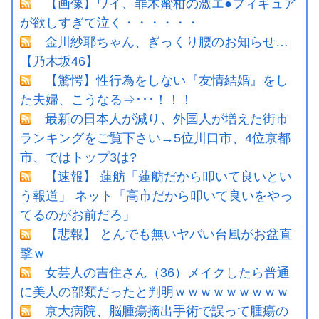
【画像】ワイ、罪木蜜柑の激エ●フィギュア
が欲しすぎて泣く・・・・・・
金川紗耶ちゃん、ぎっくり腰のお知らせ…
【乃木坂46】
【驚愕】性行為をしない『友情結婚』をし
た夫婦、こうなる⇒･･･！！！
最新の日本人が減り、外国人が増えた街市
ランキングをご覧下さい→5位川口市、4位京都
市、ではトップ3は?
【速報】 蓮舫「蓮舫だから叩いて良いとい
う報道」 ネット「高市だから叩いて良いをやっ
てるのがお前だろ」
【悲報】 とんでも無いヤバい台風がお盆直
撃ｗ
女芸人の吉住さん（36）メイクしたら普通
に美人の部類だったと判明ｗｗｗｗｗｗｗｗｗ
京大病院、脳腫瘍摘出手術で誤って腫瘍の