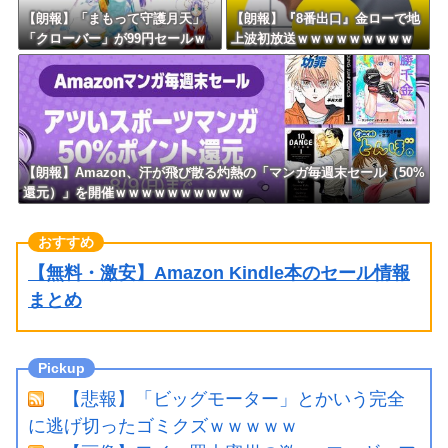
【朗報】「まもって守護月天」
【朗報】『8番出口』金ローで地
「クローバー」が99円セールｗ
上波初放送ｗｗｗｗｗｗｗｗｗ
ｗｗｗｗｗｗｗｗｗｗｗ
ｗｗｗｗ
【朗報】Amazon、汗が飛び散る灼熱の「マンガ毎週末セール（50%
還元）」を開催ｗｗｗｗｗｗｗｗｗｗ
【無料・激安】Amazon Kindle本のセール情報
まとめ
【悲報】「ビッグモーター」とかいう完全
に逃げ切ったゴミクズｗｗｗｗｗ