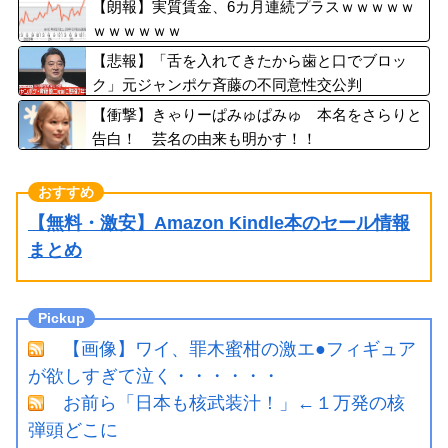
【朗報】実質賃金、6カ月連続プラスｗｗｗｗｗ
ｗｗｗｗｗｗ
【悲報】「舌を入れてきたから歯と口でブロッ
ク」元ジャンポケ斉藤の不同意性交公判
【衝撃】きゃりーぱみゅぱみゅ 本名をさらりと
告白！ 芸名の由来も明かす！！
【無料・激安】Amazon Kindle本のセール情報
まとめ
【画像】ワイ、罪木蜜柑の激エ●フィギュア
が欲しすぎて泣く・・・・・・
お前ら「日本も核武装汁！」←１万発の核
弾頭どこに