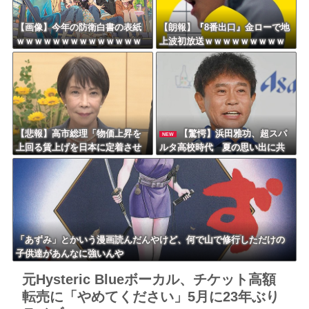
【画像】今年の防衛白書の表紙
【朗報】『8番出口』金ローで地
ｗｗｗｗｗｗｗｗｗｗｗｗｗｗ
上波初放送ｗｗｗｗｗｗｗｗｗ
ｗｗｗｗｗ
ｗｗｗｗ
【悲報】高市総理「物価上昇を
【驚愕】浜田雅功、超スパ
NEW
上回る賃上げを日本に定着させ
ルタ高校時代 夏の思い出に共
る」 →国家公務員月給3.51％増
演者衝撃「ええ？」「それはか
へ 地方公務員も追随する見通し
わいそう」
「あずみ」とかいう漫画読んだんやけど、何で山で修行しただけの
子供達があんなに強いんや
元Hysteric Blueボーカル、チケット高額
転売に「やめてください」5月に23年ぶり