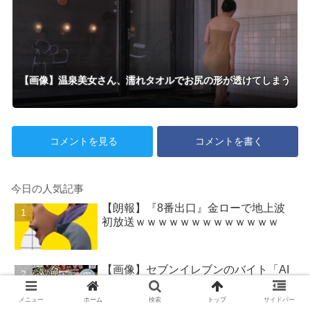
【画像】温泉美女さん、濡れタオルでお尻の形が透けてしまう
コメントを見る
コメントを書く
今日の人気記事
【朗報】『8番出口』金ローで地上波
初放送ｗｗｗｗｗｗｗｗｗｗｗｗｗ
【画像】セブンイレブンのバイト「AI
にちいかわの画像を食わせてっ
と………できた！」
メニュー
ホーム
検索
トップ
サイドバー