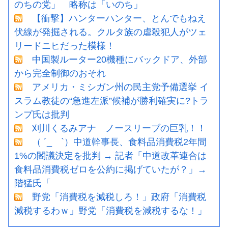
のちの党」 略称は「いのち」
【衝撃】ハンターハンター、とんでもねえ
伏線が発掘される。クルタ族の虐殺犯人がツェ
リードニヒだった模様！
中国製ルーター20機種にバックドア、外部
から完全制御のおそれ
アメリカ・ミシガン州の民主党予備選挙 イ
スラム教徒の“急進左派”候補が勝利確実に?トラ
ンプ氏は批判
刈川くるみアナ ノースリーブの巨乳！！
（ ´_ゝ`）中道幹事長、食料品消費税2年間
1%の閣議決定を批判 → 記者「中道改革連合は
食料品消費税ゼロを公約に掲げていたが？」→
階猛氏「
野党「消費税を減税しろ！」政府「消費税
減税するわｗ」野党「消費税を減税するな！」