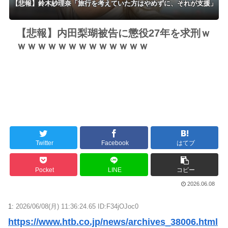
【悲報】鈴木紗理奈「旅行を考えていた方はやめずに、それが支援」
【悲報】内田梨瑚被告に懲役27年を求刑ｗ
ｗｗｗｗｗｗｗｗｗｗｗｗｗ
Twitter
Facebook
はてブ
Pocket
LINE
コピー
2026.06.08
1:
2026/06/08(月) 11:36:24.65 ID:F34jOJoc0
https://www.htb.co.jp/news/archives_38006.html