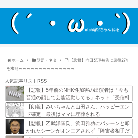
ホーム
話題・ネタ
【悲報】内田梨瑚被告に懲役27年
を求刑ｗｗｗｗｗｗｗｗｗｗｗｗｗｗ
人気記事リストRSS
【悲報】5年前のNHK性加害の出演者は「今も
普通の顔して芸能活動してる」ネット「受信料
を取るくらいなら詳細を伝えよ」
【朗報】みいちゃんと山田さん、ハッピーエン
ド確定 最後はママに埋葬される
【悲報】乙武洋匡氏、浜田雅功にパシーンと叩
かれたシーンがオンエアされず「障害者相手だ