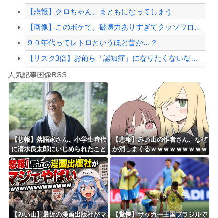
【悲報】クロちゃん、まともになってしまう
【緊急速報】NYで警官が黒人男性の首を絞め、暴動第二波不可避へ
【画像】このボケて、破壊力ありすぎてクッソワロタｗｗｗｗｗｗｗｗｗ
９０年代ってレトロというほど昔か…？
【リスク3倍】お前ら「認知症」になりたくないなら酒をやめろ
Powered by livedoor 相互RSS
【動画】両方馬鹿（笑）ミニストップでトラックと衝突したドラレコが（ノ∇`）
人気記事画像RSS
白石「あ、あきら様……？」あきら「……白石」
8/4のニュース
日本旅行キャンセルすべきか…1万年ぶり史上最大級の火山の兆し＝韓国の反応
更新中止のお知らせ
【悲報】落語家さん、小学生時代
【悲報】みい山の作者さん、なぜ
に清水良太郎にいじめられたこと
か消しまくるｗｗｗｗｗｗｗｗｗ
海外「おめでとうタキ！」リヴァプール南野がバースデーゴール！！
を告白
ｗｗｗｗｗｗ
Powered by livedoor 相互RSS
【みい山】最近の漫画出版社がマ
【驚愕】サッカー王国ブラジルで