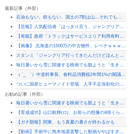
最新記事（外部）
石油もない、鉄もない、国土の7割は山…それでも日本が世界屈指の経済大国になれた「...
【悲報】人気配信者「はっきり言う、ジャングリア沖縄ほんとーーーーーーーーにおもん...
【有能】政府「トラックはサービスエリア利用有料化すればサボらず走るし流問題解決じ...
【画像】 北海道の1500万の中古物件、レベチｗｗｗｗｗｗｗｗｗｗｗｗｗｗｗｗｗ...
スタンミ「ジャングリア行ってきたんだけどほんとーーーにおもんない！！！！」
毎日暑いから雪に関連する映画でも観ようと「生きてこそ」を借りたのね
（ ´_ゝ`）中道幹事長、食料品消費税2年間1%の閣議決定を批判 → 記者「中道...
ついに国産ヒューマノイド登場、人手不足深刻化の医療・製造現場などでの活用想定！
暴力行為法違反の疑いで、毎日新聞記者を逮捕
お勧め記事（外部）
毎日暑いから雪に関連する映画でも観ようと「生きてこそ」を借りたのね
消費税減税に反対していた財務省の面目が丸潰れに、減税が決まった途端に市場が動き出...
【育成成功】山口航輝(ロ)、お前らの想像の8倍くらい打ちまくってる
昔の自販機が最高すぎる
【ガチ朗報】関東、もう真夏の暑さが終わるかも
【悲報】嫁に15年間嘘つかれてて心が壊れてるから相手してくれ
【動画】手術中に熊本地震直撃した動画がやばすぎると話題に・・・
【配信者】「金バエ」のSNS更新が1週間途絶え、様々な憶測が飛び交う。1週間ぶり...