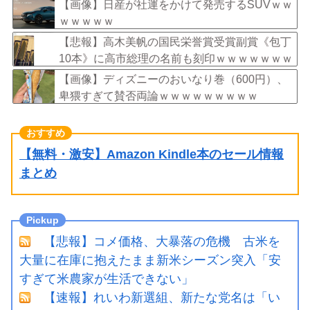
と放送されなくなる。俺、逆差別だと思って」
【画像】日産が社運をかけて発売するSUVｗｗ
ｗｗｗｗｗ
【悲報】高木美帆の国民栄誉賞受賞副賞《包丁
10本》に高市総理の名前も刻印ｗｗｗｗｗｗｗ
ｗｗ
【画像】ディズニーのおいなり巻（600円）、
卑猥すぎて賛否両論ｗｗｗｗｗｗｗｗｗ
【無料・激安】Amazon Kindle本のセール情報
まとめ
【悲報】コメ価格、大暴落の危機 古米を
大量に在庫に抱えたまま新米シーズン突入「安
すぎて米農家が生活できない」
【速報】れいわ新選組、新たな党名は「い