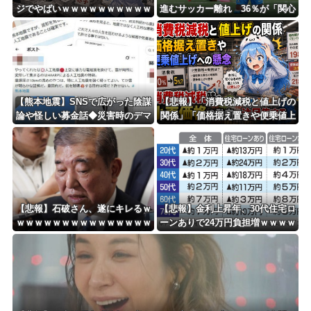
ジでやばいｗｗｗｗｗｗｗｗｗｗ
進むサッカー離れ 36％が「関心
ｗｗｗｗ
なし」
【熊本地震】SNSで広がった陰謀
【悲報】「消費税減税と値上げの
論や怪しい募金話◆災害時のデマ
関係」「価格据え置きや便乗値上
注意、専門家は「一次情報チェッ
げへの懸念」 – 消費税減税時の
クを」
小売価格の動向に注目集まる
【悲報】石破さん、遂にキレるｗ
【悲報】金利上昇年、30代住宅ロ
ｗｗｗｗｗｗｗｗｗｗｗｗｗｗｗ
ーンありで24万円負担増ｗｗｗｗ
ｗｗ
ｗｗｗｗｗｗｗｗ