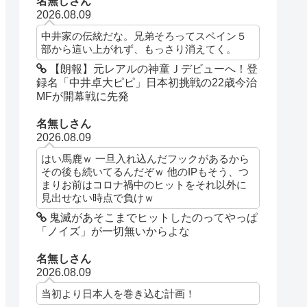
名無しさん
2026.08.09
中井家の伝統だな。兄弟そろってスペイン５
部から這い上がれず、もっさり消えてく。
【朗報】元レアルの神童Ｊデビューへ！登
録名「中井卓大ピピ」日本初挑戦の22歳今治
MFが開幕戦に先発
名無しさん
2026.08.09
はい馬鹿ｗ 一旦入れ込んだフックがあるから
その後も続いてるんだぞｗ 他のIPもそう、つ
まりお前はコロナ禍中のヒットをそれ以外に
見出せない時点で負けｗ
鬼滅があそこまでヒットしたのってやっぱ
「ノイズ」が一切無いからよな
名無しさん
2026.08.09
当初より日本人を巻き込む計画！