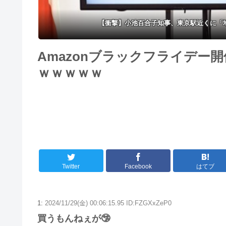
【衝撃】小池百合子知事、東京駅近くに「
Amazonブラックフライデー
ｗｗｗｗｗ
Twitter
Facebook
はてブ
1:
2024/11/29(金) 00:06:15.95 ID:FZGXxZeP0
買うもんねぇが🤥