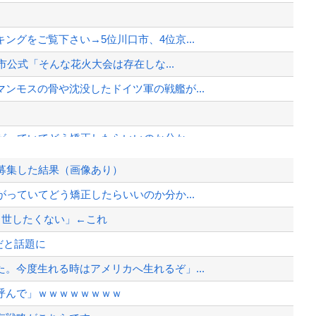
グをご覧下さい→5位川口市、4位京...
市公式「そんな花火大会は存在しな...
ンモスの骨や沈没したドイツ軍の戦艦が...
っていてどう矯正したらいいのか分か...
募集した結果（画像あり）
るｗｗｗｗ」ﾊﾟｼｬ!!⇒
っていてどう矯正したらいいのか分か...
られている」→TBSの報道特集がま...
出世したくない」←これ
中国ネット「中国と北朝鮮を除いて日本...
だと話題に
、様々な憶測が飛び交う。1週間ぶり...
。今度生れる時はアメリカへ生れるぞ」...
、暴動第二波不可避へ
呼んで」ｗｗｗｗｗｗｗｗ