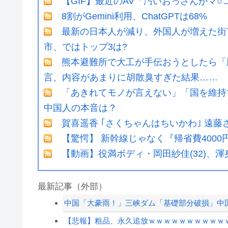
【GIF】最近のAV「汚いおっさんがマ
8割がGemini利用、ChatGPTは68%
最新の日本人が減り、外国人が増えた街
市、ではトップ3は?
熊本避難所で大工が手伝おうとしたら「
言、内容があまりに胡散臭すぎた結果……
「あきれてモノが言えない」「国を維持
中国人の本音は？
賀喜遥香 ｢さくちゃんはちいかわ｣ 遠藤
【驚愕】 新幹線じゃなく『帰省費400
【動画】役満ボディ・岡田紗佳(32)、
最新記事（外部）
中国「大豪雨！」三峡ダム「基礎部分破損」中国「
【悲報】粗品、永久追放ｗｗｗｗｗｗｗｗｗｗ