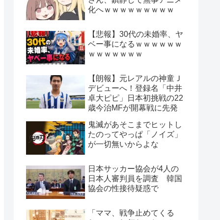
化へｗｗｗｗｗｗｗｗｗ
【悲報】30代の未婚率、ヤ
ベー事になるｗｗｗｗｗｗ
ｗｗｗｗｗｗｗ
【朗報】元レアルの神童Ｊ
デビューへ！登録名「中井
卓大ピピ」日本初挑戦の22
歳今治MFが開幕戦に先発
鬼滅があそこまでヒットし
たのってやっぱ「ノイズ」
が一切無いからよな
日本サッカー協会が4人の
日本人審判員を調査 韓国
協会の性接待疑惑で
「ママ、戦争止めてくる