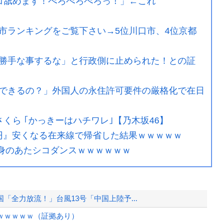
○コ舐めます！ぺろぺろぺろっ！」←これ
市ランキングをご覧下さい→5位川口市、4位京都
勝手な事するな」と行政側に止められた！との証
できるの？」外国人の永住許可要件の厳格化で在日
さくら ｢かっきーはハチワレ｣【乃木坂46】
0円』安くなる在来線で帰省した結果ｗｗｗｗｗ
渾身のあたシコダンスｗｗｗｗｗｗ
全力放流！」台風13号「中国上陸予...
ｗｗｗｗｗ（証拠あり）