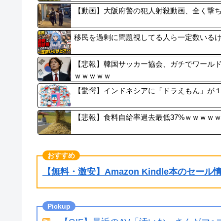
【動画】大阪府警の犯人射殺動画、全く撃
移民を過剰に問題視してる人ら一定数いる
【悲報】韓国サッカー協会、ガチでワール
ｗｗｗｗｗ
【驚愕】インドネシアに「ドラえもん」が
【悲報】食料自給率過去最低37%ｗｗｗｗ
【無料・激安】Amazon Kindle本のセー