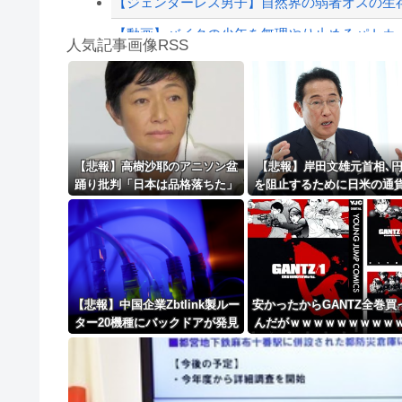
【ジェンダーレス男子】自然界の弱者オスの生
【動画】バイクの少年を無理やり止めるパトカ
人気記事画像RSS
ゴールデンボンバーのライブ中に突然、謎の女性
大男「1回戦の相手はこのｶﾞｷか？楽勝だな」少
8/4のニュース
日本旅行キャンセルすべきか…1万年ぶり史上
【悲報】高樹沙耶のアニソン盆
【悲報】岸田文雄元首相､
踊り批判「日本は品格落ちた」
を阻止するために日米の通
更新中止のお知らせ
で大論争！過去の大麻発言にも
局が実施した為替介入は｢
飛び火…「炎上気味なので」自
しのぎに過ぎない｣との認
海外「おめでとうタキ！」リヴァプール南野が
ら幕引き図る
示す
【悲報】中国企業Zbtlink製ルー
安かったからGANTZ全巻買
ター20機種にバックドアが発見
んだがｗｗｗｗｗｗｗｗｗ
されるｗｗｗｗｗｗｗｗｗ
ｗｗ