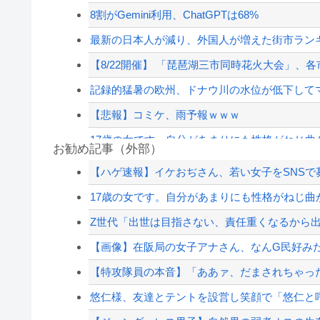
8割がGemini利用、ChatGPTは68%
最新の日本人が減り、外国人が増えた街市ランキン
【8/22開催】 「琵琶湖三市同時花火大会」、各
記録的猛暑の欧州、ドナウ川の水位が低下してマ
【悲報】コミケ、雨予報ｗｗｗ
17歳の女です。自分があまりにも性格がねじ曲が
お勧め記事（外部）
8割がGemini利用、ChatGPTは68%
【ハゲ速報】イケおぢさん、若い女子をSNSで
【画像】元暴走族のヤンキー女子高生が「可愛すぎ
17歳の女です。自分があまりにも性格がねじ曲が
【速報】熊本県知事「報道に強い不満・苦情が寄せ
Z世代「出世は目指さない、責任重くなるから
なぜフランス人はこれほど日本が好きなのか？…
【画像】在阪局の女子アナさん、なんG民好み
【配信者】「金バエ」のSNS更新が1週間途絶え
【特攻隊員の本音】「ああァ、だまされちゃった
【緊急速報】NYで警官が黒人男性の首を絞め
悠仁様、友達とテントを設営し笑顔で「悠仁と