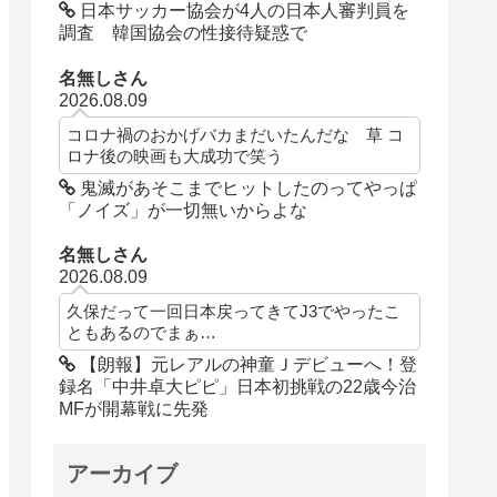
日本サッカー協会が4人の日本人審判員を
調査 韓国協会の性接待疑惑で
名無しさん
2026.08.09
コロナ禍のおかげバカまだいたんだな 草 コ
ロナ後の映画も大成功で笑う
鬼滅があそこまでヒットしたのってやっぱ
「ノイズ」が一切無いからよな
名無しさん
2026.08.09
久保だって一回日本戻ってきてJ3でやったこ
ともあるのでまぁ…
【朗報】元レアルの神童Ｊデビューへ！登
録名「中井卓大ピピ」日本初挑戦の22歳今治
MFが開幕戦に先発
アーカイブ