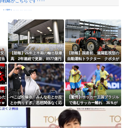
存戦略がこちらです‥‥
ーが怖いｗｗｗｗ
がカンペを持って、ステージ上に乱入！...
Powered by livedoor 相互RSS
年剣士「…ふんっ、あまり調子に乗ら...
最大級の火山の兆し＝韓国の反応
円安
【朗報】26年上半期の輸出額最
【朗報】国産初、遠隔監視型の
貨当
高 2年連続で更新、8977億円
自動運転トラクター クボタが
一時
農水省「インバウンドの増加に
来春に発売！！！
識を
伴い、日本食の認知度が向上」
バースデーゴール！！
った
ぺこぱ松蔭寺「みんな右とか左
【驚愕】サッカー王国ブラジル
ｗｗ
とか拘りすぎ。思想関係なく応
で進むサッカー離れ 36％が
Powered by livedoor 相互RSS
援しようよ」
「関心なし」