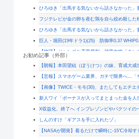
ひろゆき「出馬する気ないから話さなかった」妻
フジテレビが金の卵を産む鶏を自ら絞め殺した模
ひろゆき「出馬する気ないから話さなかった」妻
巨人・堀田(19年ドラ1)(25) 防御率0.37 WHIP0.6
【物議】ジャンポケ斉藤裁判、被害女性「モンス
お勧め記事（外部）
【悲報】瀬戸環奈がスタイルよすぎて一般男性
【朗報】本田望結（ぼうけつ）の妹、育成大成
左翼市民団体、広島では通用せず「人殺しの汚い
【悲報】スマホゲーム業界、ガチで限界へ…「サ
PTA会長「PTA参加拒否した親へ最終警告。こ
【画像】TWICE・モモ(30)、またしてもエチエチ
海外「日本は戦勝国なんだよ」 戦後の日本人
新人ワイ「ボーナスが入ってまとまった金を人生
【配信者】「金バエ」のSNS更新が1週間途絶え
X収益化、終了へ インプレゾンビやパクツイの
【緊急速報】NYで警官が黒人男性の首を絞め
しんのすけ「ギアスを手に入れたゾ」
【NASAが開発】着るだけで瞬時に-15℃冷却する