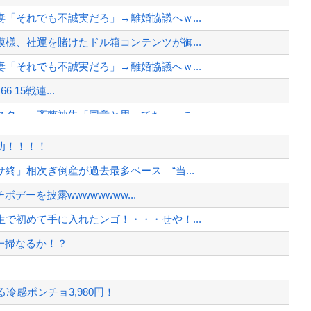
「それでも不誠実だろ」→離婚協議へｗ...
様、社運を賭けたドル箱コンテンツが御...
「それでも不誠実だろ」→離婚協議へｗ...
6 15戦連...
ター」斉藤被告「同意と思ってた」←こ...
が隣に並ぶとチンチクリンに見えてしまう
功！！！！
足で広島の土を踏むな！」→広島県民「...
終」相次ぎ倒産が過去最多ペース “当...
うなってもいい？」
ボデーを披露wwwwwwww...
の特別な生き様に各国から称賛の声
で初めて手に入れたンゴ！・・・せや！...
、様々な憶測が飛び交う。1週間ぶり...
一掃なるか！？
、暴動第二波不可避へ
冷感ポンチョ3,980円！