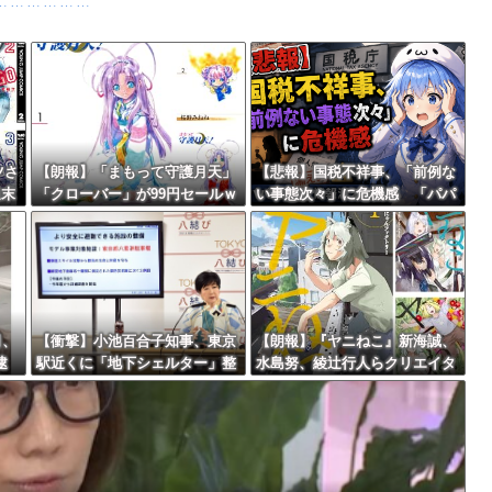
ｗｗｗｗｗｗ
だと思う
Powered by livedoor 相互RSS
性とデートか？
最大級の火山の兆し＝韓国の反応
ツさ
【朗報】「まもって守護月天」
【悲報】国税不祥事、「前例な
週末
「クローバー」が99円セールｗ
い事態次々」に危機感 「パパ
襲
ｗｗｗｗｗｗｗｗｗｗｗ
活」、情報漏えいも
バースデーゴール！！
司、
【衝撃】小池百合子知事、東京
【朗報】『ヤニねこ』新海誠、
逮
駅近くに「地下シェルター」整
水島努、綾辻行人らクリエイタ
Powered by livedoor 相互RSS
打
備を正式表明ｗｗｗｗｗｗｗｗ
ーが絶賛ｗｗｗｗｗｗｗｗｗ
部損
ｗ