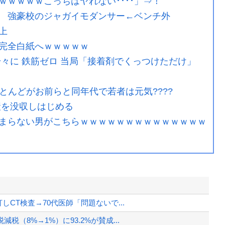
ｗｗｗｗこっちはヤれない････」⇒！
 強豪校のジャガイモダンサー←ベンチ外
上
完全白紙へｗｗｗｗｗ
々に 鉄筋ゼロ 当局「接着剤でくっつけただけ」
ほとんどがお前らと同年代で若者は元気????
産を没収しはじめる
まらない男がこちらｗｗｗｗｗｗｗｗｗｗｗｗｗｗ
CT検査→70代医師「問題ないで...
（8%→1%）に93.2%が賛成...