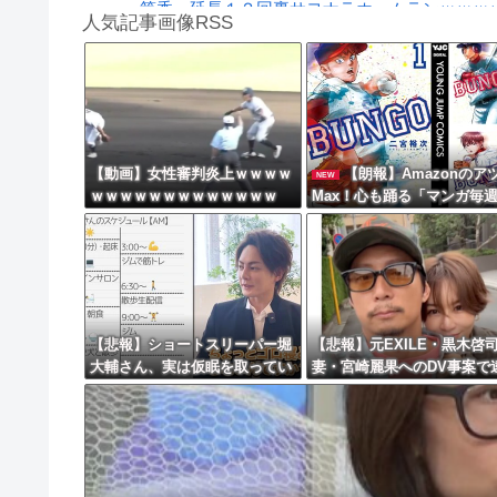
筒香、延長１２回裏サヨナラホームランｗｗｗ
人気記事画像RSS
警察や検察が冤罪率をデータとして公表すべき
【動画】タイのティパンコーン王子が日本人女
8/4のニュース
日本旅行キャンセルすべきか…1万年ぶり史上
【動画】女性審判炎上ｗｗｗｗ
【朗報】Amazonのア
NEW
ｗｗｗｗｗｗｗｗｗｗｗｗｗ
Max！心も踊る「マンガ毎
更新中止のお知らせ
セール（50%還元）」2日目
海外「おめでとうタキ！」リヴァプール南野が
来！
【悲報】ショートスリーパー堀
【悲報】元EXILE・黒木啓
大輔さん、実は仮眠を取ってい
妻・宮崎麗果へのDV事案で
たｗｗｗｗｗｗｗｗｗｗｗｗｗ
捕されていた！宮崎は全身
ｗｗ
撲、頭部裂傷及び打撲、頸
傷・・・