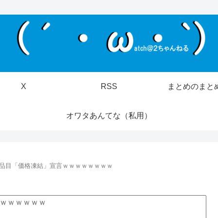
X
RSS
まとめのまと
オワタあんてな（私用）
00品目「価格凍結」宣言ｗｗｗｗｗｗｗｗ
ｗｗｗｗｗｗ