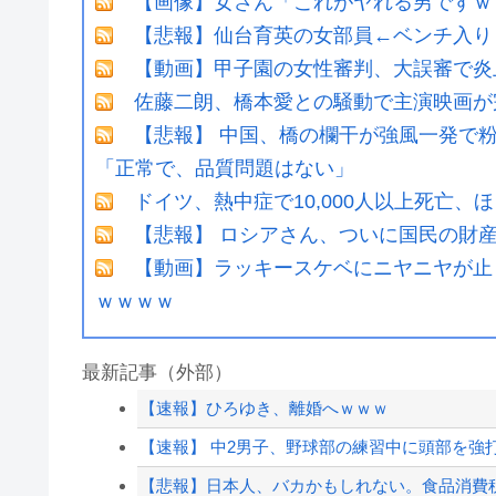
【画像】女さん「これがヤれる男ですｗｗ
【悲報】仙台育英の女部員←ベンチ入り
【動画】甲子園の女性審判、大誤審で炎
佐藤二朗、橋本愛との騒動で主演映画が
【悲報】 中国、橋の欄干が強風一発で粉
「正常で、品質問題はない」
ドイツ、熱中症で10,000人以上死亡、
【悲報】 ロシアさん、ついに国民の財
【動画】ラッキースケベにニヤニヤが止
ｗｗｗｗ
最新記事（外部）
【速報】ひろゆき、離婚へｗｗｗ
【速報】 中2男子、野球部の練習中に頭部を強打し
【悲報】日本人、バカかもしれない。食品消費税減税