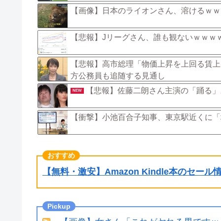
【画像】日本のライオンさん、溶けるｗｗ
【悲報】Jリーグさん、誰も観ないｗｗｗ
【悲報】高市総理「物価上昇を上回る賃上げ
方公務員も追随する見通し
【悲報】佐藤二朗さん主演の「踊る」
NEW
【衝撃】小池百合子知事、東京駅近くに「
【無料・激安】Amazon Kindle本のセー