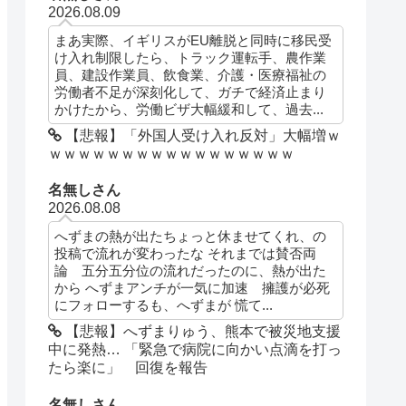
2026.08.09
まあ実際、イギリスがEU離脱と同時に移民受
け入れ制限したら、トラック運転手、農作業
員、建設作業員、飲食業、介護・医療福祉の
労働者不足が深刻化して、ガチで経済止まり
かけたから、労働ビザ大幅緩和して、過去...
【悲報】「外国人受け入れ反対」大幅増ｗ
ｗｗｗｗｗｗｗｗｗｗｗｗｗｗｗｗｗ
名無しさん
2026.08.08
へずまの熱が出たちょっと休ませてくれ、の
投稿で流れが変わったな それまでは賛否両
論 五分五分位の流れだったのに、熱が出た
から へずまアンチが一気に加速 擁護が必死
にフォローするも、へずまが 慌て...
【悲報】へずまりゅう、熊本で被災地支援
中に発熱… 「緊急で病院に向かい点滴を打っ
たら楽に」 回復を報告
名無しさん