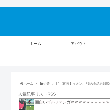
ホーム
アバウト
ホーム
企業
【朗報】イオン、PBの食品約35
人気記事リストRSS
面白いゴルフマンガｗｗｗｗｗｗｗｗｗｗ