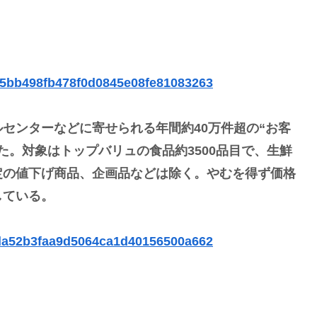
2c5bb498fb478f0d0845e08fe81083263
センターなどに寄せられる年間約40万件超の“お客
た。対象はトップバリュの食品約3500品目で、生鮮
定の値下げ商品、企画品などは除く。やむを得ず価格
している。
55da52b3faa9d5064ca1d40156500a662