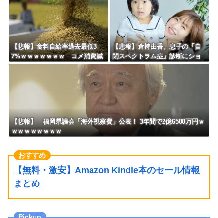
ｗ
【悲報】食料自給率過去最低3
【悲報】倉持由香、息子の「自
7%ｗｗｗｗｗｗｗ コメ消費減
閉スペクトラム症」診断にショ
響く・・・
ックで涙… 見逃していた乳幼児
期のサインとは？
【悲報】 福岡県議会「海外視察費」公表！ 3年間で2億6500万円ｗ
ｗｗｗｗｗｗｗｗ
【無料・激安】Amazon Kindle本のセール情報
まとめ