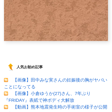
人気お勧め記事
【画像】田中みな実さんの妊娠後の胸がヤバい
ことになってる
【画像】小倉ゆうか(27)さん、7年ぶり
『FRIDAY』表紙で神ボディ大解放
【動画】熊本地震発生時の手術室の様子が公開