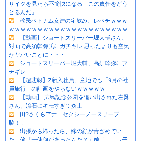
サイクを見たら不愉快になる。この責任をどう
とるんだ」
移民ベトナム女達の宅飲み、レベチｗｗｗ
ｗｗｗｗｗｗｗｗｗｗｗｗｗｗｗｗｗｗｗｗｗ
【動画】ショートスリーパー堀大輔さん、
対面で高須幹弥氏にガチギレ 思ったよりも空気
がヤバいことに・・・
ショートスリーパー堀大輔、高須幹弥にブ
チギレ
【超悲報】Z新入社員、意地でも「9月の社
員旅行」の計画をやらないｗｗｗｗｗ
【動画】 広島記念公園を追い出された左翼
さん、流石にキモすぎて炎上
田?さくらアナ セクシーノースリーブ
脇！！
出張から帰ったら、嫁の顔が青ざめてい
た。俺「一体何があったんだ？」嫁「…」→子