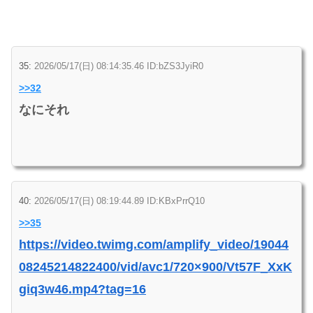
35:
2026/05/17(日) 08:14:35.46 ID:bZS3JyiR0
>>32
なにそれ
40:
2026/05/17(日) 08:19:44.89 ID:KBxPrrQ10
>>35
https://video.twimg.com/amplify_video/19044
08245214822400/vid/avc1/720×900/Vt57F_XxK
giq3w46.mp4?tag=16