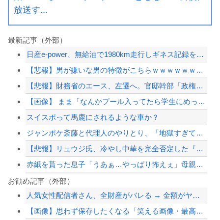
放送す...
最新記事（外部）
日産e-power、無給油で1980km走行しギネス記録を達成、無駄な発電や送電...
【悲報】男が嫌いな男の特徴がこちらｗｗｗｗｗｗｗｗｗｗ
【悲報】財務省のエース、左遷へ。官邸幹部「政権に協力的でなかったから」
【画像】 まま「なんかプール入ってたら学生にめっちゃ見られたw」
スイスポって馬鹿にされるような車か？
ジャンポケ斎藤と代理人のやりとり、「地獄すぎて完全にコントになってる……」と衝撃...
【悲報】リュウジ氏、冷やし中華を完全否定した『理由』、ガチでヤバイ・・・・・・
赤紙を貰った息子「うあぁ…やっぱり怖えぇ」母親「あんたぁ…」←こういう時代があっ...
ショートスリーパー堀大輔、高須幹弥にブチギレ
お勧め記事（外部）
人気女性配信者さん、全財産がバレる → 金額がヤバすぎるｗｗｗｗｗｗ
韓国サッカーのイメージが墜落
【画像】思わず保存したくなる「笑える画像・最高な画像」貼っていけｗｗｗｗｗ
秋田県職員さん、会見をバスローブ＆喫煙スタイルで対応してしまい大炎上ｗ