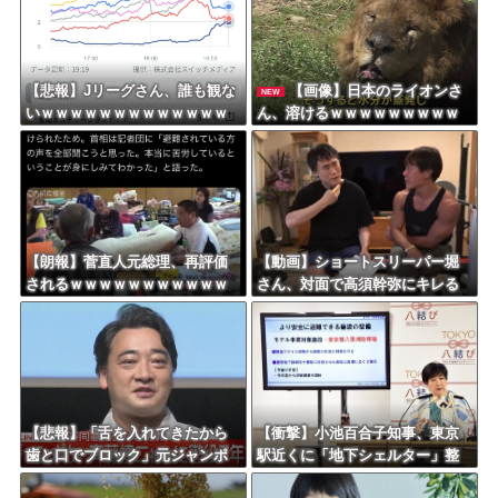
【悲報】Jリーグさん、誰も観な
【画像】日本のライオンさ
NEW
いｗｗｗｗｗｗｗｗｗｗｗｗｗ
ん、溶けるｗｗｗｗｗｗｗｗｗ
ｗｗｗｗ
ｗｗｗｗｗ
【朗報】菅直人元総理、再評価
【動画】ショートスリーパー堀
されるｗｗｗｗｗｗｗｗｗｗｗ
さん、対面で高須幹弥にキレる
ｗｗｗｗｗｗｗ
ｗｗｗｗｗｗｗｗｗ
【悲報】「舌を入れてきたから
【衝撃】小池百合子知事、東京
歯と口でブロック」元ジャンポ
駅近くに「地下シェルター」整
ケ斉藤の不同意性交公判
備を正式表明ｗｗｗｗｗｗｗｗ