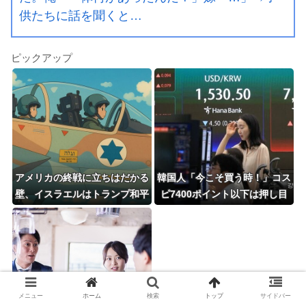
供たちに話を聞くと…
ピックアップ
アメリカの終戦に立ちはだかる
韓国人「今こそ買う時！」コス
壁、イスラエルはトランプ和平
ピ7400ポイント以下は押し目
案に「同意せず」！
買いの好機と話題に
メニュー
ホーム
検索
トップ
サイドバー