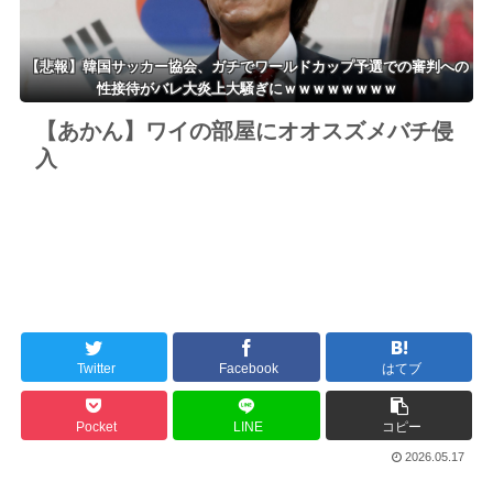
【悲報】韓国サッカー協会、ガチでワールドカップ予選での審判への
性接待がバレ大炎上大騒ぎにｗｗｗｗｗｗｗｗ
【あかん】ワイの部屋にオオスズメバチ侵
入
Twitter
Facebook
はてブ
Pocket
LINE
コピー
2026.05.17