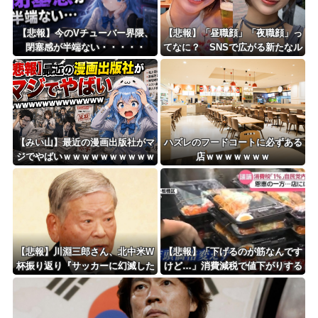
Powered by livedoor 相互RSS
【悲報】今のVチューバー界隈、
【悲報】「昼職顔」「夜職顔」っ
閉塞感が半端ない・・・・・
てなに？ SNSで広がる新たなル
ッキズム論争ｗｗｗｗｗｗｗ
【みい山】最近の漫画出版社がマ
ハズレのフードコートに必ずある
ジでやばいｗｗｗｗｗｗｗｗｗｗ
店ｗｗｗｗｗｗｗ
ｗｗｗｗ
【悲報】川淵三郎さん、北中米W
【悲報】「下げるのが筋なんです
杯振り返り『サッカーに幻滅した
けど…」消費減税で値下がりする
人多いのでは…』
分と同じだけ商品を値上げして店
頭価格を変えない店も…