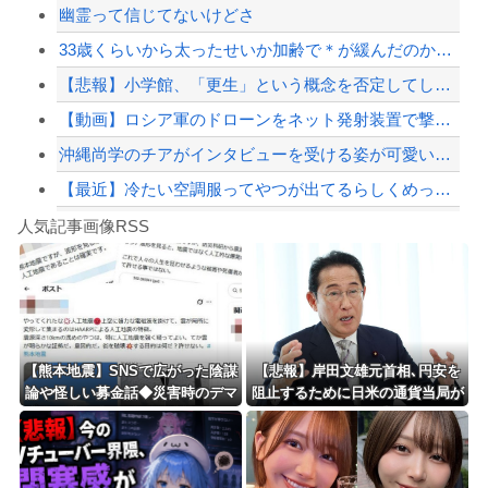
幽霊って信じてないけどさ
【最近】冷たい空調服ってやつが出てるらしくめっちゃ欲しい
33歳くらいから太ったせいか加齢で＊が緩んだのかチョビッと漏れるようになった
【配信者】「金バエ」のSNS更新が1週間途絶え、様々な憶測が飛び交う。1週間ぶり...
【悲報】小学館、「更生」という概念を否定してしまう
【緊急速報】NYで警官が黒人男性の首を絞め、暴動第二波不可避へ
【動画】ロシア軍のドローンをネット発射装置で撃墜するウクライナ。
沖縄尚学のチアがインタビューを受ける姿が可愛いと話題に（※動画あり）
【最近】冷たい空調服ってやつが出てるらしくめっちゃ欲しい
Powered by livedoor 相互RSS
中国の海警局と海軍の船が衝突2人死亡 南シナ海でフィリピン船を追跡中、公表までに...
人気記事画像RSS
実況「金メダルをとった萩野には俺さんへの挑戦権を手にしました！」俺「ほう君が萩野...
8/4のニュース
日本旅行キャンセルすべきか…1万年ぶり史上最大級の火山の兆し＝韓国の反応
更新中止のお知らせ
【熊本地震】SNSで広がった陰謀
【悲報】岸田文雄元首相､円安を
論や怪しい募金話◆災害時のデマ
阻止するために日米の通貨当局が
海外「おめでとうタキ！」リヴァプール南野がバースデーゴール！！
注意、専門家は「一次情報チェッ
実施した為替介入は｢一時しのぎ
クを」
に過ぎない｣との認識を示す