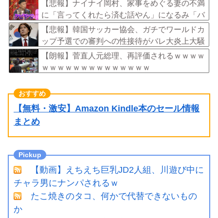
【悲報】ナイナイ岡村、家事をめぐる妻の不満
に「言ってくれたら済む話やん」になるみ「バ
イトやったらクビやで」説教受け黙り込む
【悲報】韓国サッカー協会、ガチでワールドカ
ップ予選での審判への性接待がバレ大炎上大騒
ぎにｗｗｗｗｗｗｗｗ
【朗報】菅直人元総理、再評価されるｗｗｗｗ
ｗｗｗｗｗｗｗｗｗｗｗｗｗｗ
【無料・激安】Amazon Kindle本のセール情報
まとめ
【動画】えちえち巨乳JD2人組、川遊び中に
チャラ男にナンパされるｗ
たこ焼きのタコ、何かで代替できないもの
か