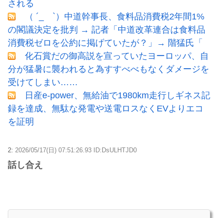
される
（ ´_ゝ`）中道幹事長、食料品消費税2年間1%
の閣議決定を批判 → 記者「中道改革連合は食料品
消費税ゼロを公約に掲げていたが？」→ 階猛氏「
化石賞だの御高説を宣っていたヨーロッパ、自
分が猛暑に襲われると為すすべべもなくダメージを
受けてしまい……
日産e-power、無給油で1980km走行しギネス記
録を達成、無駄な発電や送電ロスなくEVよりエコ
を証明
2:
2026/05/17(日) 07:51:26.93 ID:DsULHTJD0
話し合え