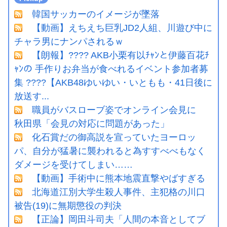
韓国サッカーのイメージが墜落
【動画】えちえち巨乳JD2人組、川遊び中に
チャラ男にナンパされるｗ
【朗報】???? AKB小栗有以ﾁｬﾝと伊藤百花ﾁ
ｬﾝの 手作りお弁当が食べれるイベント参加者募
集 ????【AKB48ゆいゆい・いともも・41日後に
放送す...
職員がバスローブ姿でオンライン会見に
秋田県「会見の対応に問題があった」
化石賞だの御高説を宣っていたヨーロッ
パ、自分が猛暑に襲われると為すすべべもなく
ダメージを受けてしまい……
【動画】手術中に熊本地震直撃やばすぎる
北海道江別大学生殺人事件、主犯格の川口
被告(19)に無期懲役の判決
【正論】岡田斗司夫「人間の本音としてブ