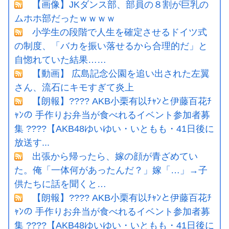
【画像】JKダンス部、部員の８割が巨乳の
ムホホ部だったｗｗｗｗ
小学生の段階で人生を確定させるドイツ式
の制度、「バカを振い落せるから合理的だ」と
自惚れていた結果……
【動画】 広島記念公園を追い出された左翼
さん、流石にキモすぎて炎上
【朗報】???? AKB小栗有以ﾁｬﾝと伊藤百花ﾁ
ｬﾝの 手作りお弁当が食べれるイベント参加者募
集 ????【AKB48ゆいゆい・いともも・41日後に
放送す...
出張から帰ったら、嫁の顔が青ざめてい
た。俺「一体何があったんだ？」嫁「…」→子
供たちに話を聞くと…
【朗報】???? AKB小栗有以ﾁｬﾝと伊藤百花ﾁ
ｬﾝの 手作りお弁当が食べれるイベント参加者募
集 ????【AKB48ゆいゆい・いともも・41日後に