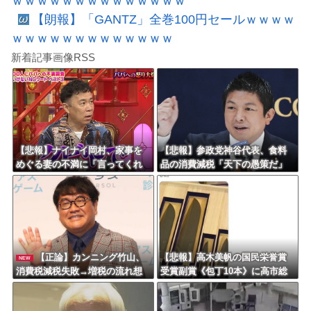
ｗｗｗｗｗｗｗｗｗｗｗｗｗｗ
【朗報】「GANTZ」全巻100円セールｗｗｗｗ
ｗｗｗｗｗｗｗｗｗｗｗｗｗ
新着記事画像RSS
【悲報】ナイナイ岡村、家事を
【悲報】参政党神谷代表、食料
めぐる妻の不満に「言ってくれ
品の消費減税「天下の愚策だ」
たら済む話やん」になるみ「バ
と批判ｗｗｗｗｗｗｗｗｗｗｗ
イトやったらクビやで」説教受
ｗ
け黙り込む
【正論】カンニング竹山、
【悲報】高木美帆の国民栄誉賞
NEW
消費税減税失敗→増税の流れ想
受賞副賞《包丁10本》に高市総
像「次誰が総理やりたいと思い
理の名前も刻印ｗｗｗｗｗｗｗ
ます？」
ｗｗ