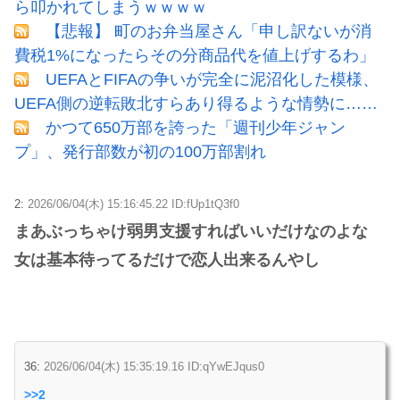
ら叩かれてしまうｗｗｗｗ
【悲報】 町のお弁当屋さん「申し訳ないが消
費税1%になったらその分商品代を値上げするわ」
UEFAとFIFAの争いが完全に泥沼化した模様、
UEFA側の逆転敗北すらあり得るような情勢に……
かつて650万部を誇った「週刊少年ジャン
プ」、発行部数が初の100万部割れ
2:
2026/06/04(木) 15:16:45.22 ID:fUp1tQ3f0
まあぶっちゃけ弱男支援すればいいだけなのよな
女は基本待ってるだけで恋人出来るんやし
36:
2026/06/04(木) 15:35:19.16 ID:qYwEJqus0
>>2