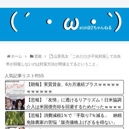
ホーム
芸能
山里亮太「これだけ少子化対策して出生
率が回復しないのは対策方法が間違えてるということ」
人気記事リストRSS
【朗報】実質賃金、6カ月連続プラスｗｗｗｗｗ
ｗｗｗｗｗｗ
【悲報】「友情」に透けるリアリズム！日米協調
介入は米国債売却を回避するためだったｗｗｗｗ
ｗｗｗ
【悲報】消費減税1％で「手取り7％減る」 納税
免除農家の苦悩「販売価格上げざるを得ない」