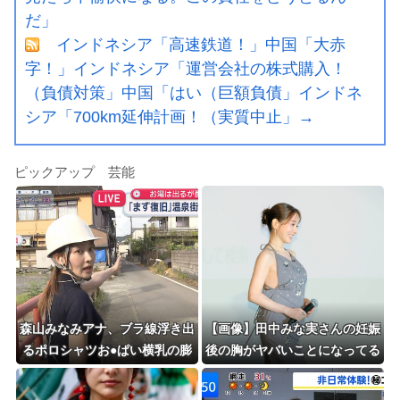
だ」
インドネシア「高速鉄道！」中国「大赤
字！」インドネシア「運営会社の株式購入！
（負債対策」中国「はい（巨額負債」インドネ
シア「700km延伸計画！（実質中止」→
ピックアップ 芸能
森山みなみアナ、ブラ線浮き出
【画像】田中みな実さんの妊娠
るポロシャツお●ぱい横乳の膨
後の胸がヤバいことになってる
らみ最高！