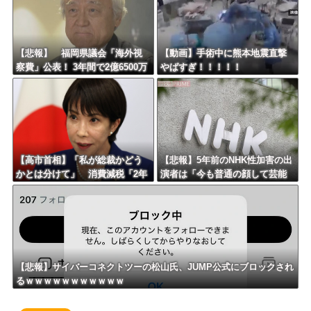
【悲報】 福岡県議会「海外視
【動画】手術中に熊本地震直撃
察費」公表！ 3年間で2億6500万
やばすぎ！！！！！
円ｗｗｗｗｗｗｗｗｗ
【高市首相】「私が総裁かどう
【悲報】5年前のNHK性加害の出
かとは分けて」 消費減税「2年
演者は「今も普通の顔して芸能
後に私の責任で戻す」発言を説
活動してる」ネット「受信料を
明
取るくらいなら詳細を伝えよ」
【悲報】サイバーコネクトツーの松山氏、JUMP公式にブロックされ
るｗｗｗｗｗｗｗｗｗｗｗ