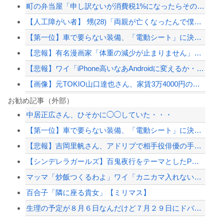
町の弁当屋「申し訳ないが消費税1%になったらその分商品代を値上げするわ」
【人工障がい者】 甥(28)「両親が亡くなったんで僕のこと引き取ってほしいんです...
【第一位】車で要らない装備、「電動シート」に決まる・・・
【悲報】有名漫画家「体重の減少が止まりません」→ファンから心配の声
【悲報】ワイ「iPhone高いなあAndroidに変えるか・・・おっこれええやん...
【画像】元TOKIO山口達也さん、家賃3万4000円の湘南の家からYouTube...
東大「貯金あと数年で尽きます」→研究者削減へ…
お勧め記事（外部）
中居正広さん、ひそかに◯◯していた・・・
従姉妹の娘が「ワイニートのジッジ（金持ち）」にやたら会いに来る理由ｗｗｗｗｗ
【第一位】車で要らない装備、「電動シート」に決まる・・・
20代「50年ローンでええやろ」←これマジ？？？
【悲報】吉岡里帆さん、アドリブで相手役俳優の手を取りお胸に押し当てる（※画像あり...
海外「ディズニーがゴミのようだ！」日本がアニメ化した米人気SF作品に絶賛の声が殺...
【シンデレラガールズ】百鬼夜行をテーマとしたPOP UP SHOPが東京・大阪に...
【配信者】「金バエ」のSNS更新が1週間途絶え、様々な憶測が飛び交う。1週間ぶり...
マッマ「炒飯つくるわよ」ワイ「カニカマ入れないで💢」
【緊急速報】NYで警官が黒人男性の首を絞め、暴動第二波不可避へ
百合子「隣に座る貴女」【ミリマス】
生理の予定が８月６日なんだけど７月２９日にドバッと鮮血でたから生理かな？って思っ...