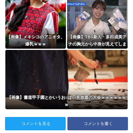
【画像】メキシコのアニオタ、
【画像】TBS新人・多田成美ア
爆乳ｗｗｗ
ナの胸元から中身が見えてしま
う
【画像】書道甲子園とかいうお○ぱい見放題の大会ｗｗｗｗｗｗ
ｗ
コメントを見る
コメントを書く