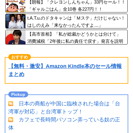
【朗報】「クレヨンしんちゃん」33円セール！！
「ギャルごはん」全10巻 各227円！！
t.A.T.u.のドタキャンは「Ｍステ」だけじゃない！
はしのえみ「来なかったんですよ…」
【高市首相】「私が総裁かどうかとは分けて」
消費減税「2年後に私の責任で戻す」発言を説明
【無料・激安】Amazon Kindle本のセール情報
まとめ
日本の商船が中国に臨検された場合は「台
湾軍が対応」と台湾軍トップ！
カフェで長時間パソコン弄っている奴の正
体