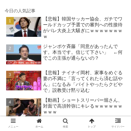
今日の人気記事
【悲報】韓国サッカー協会、ガチでワ
ールドカップ予選での審判への性接待
がバレ大炎上大騒ぎにｗｗｗｗｗｗｗ
ｗ
ジャンポケ斉藤「同意があったんで
す。本当です。信じて下さい」 ←何
でこの主張が通らないの？
【悲報】ナイナイ岡村、家事をめぐる
妻の不満に「言ってくれたら済む話や
ん」になるみ「バイトやったらクビや
で」説教受け黙り込む
【動画】ショートスリーパー堀さん、
対面で高須幹弥にキレるｗｗｗｗｗｗ
ｗｗｗ
【朗報】みいちゃんと山田さん、ハッ
メニュー
ホーム
検索
トップ
サイドバー