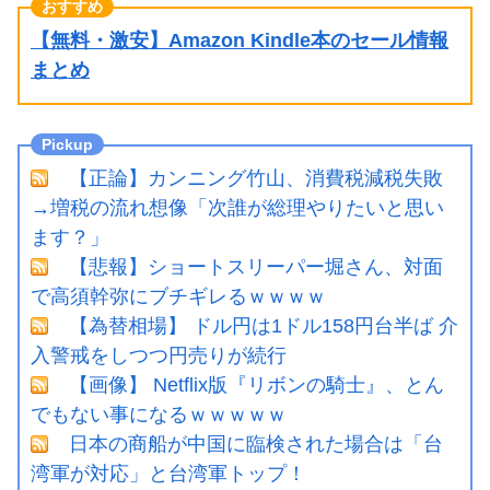
【無料・激安】Amazon Kindle本のセール情報
まとめ
【正論】カンニング竹山、消費税減税失敗
→増税の流れ想像「次誰が総理やりたいと思い
ます？」
【悲報】ショートスリーパー堀さん、対面
で高須幹弥にブチギレるｗｗｗｗ
【為替相場】 ドル円は1ドル158円台半ば 介
入警戒をしつつ円売りが続行
【画像】 Netflix版『リボンの騎士』、とん
でもない事になるｗｗｗｗｗ
日本の商船が中国に臨検された場合は「台
湾軍が対応」と台湾軍トップ！