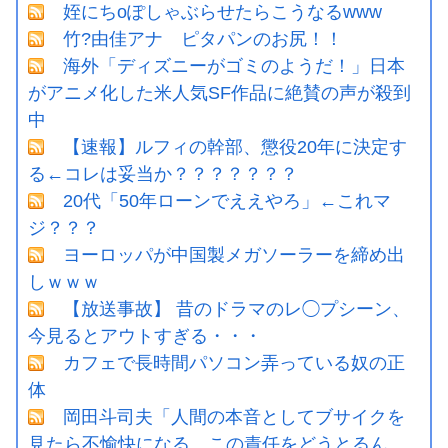
姪にちoぽしゃぶらせたらこうなるwww
竹?由佳アナ ピタパンのお尻！！
海外「ディズニーがゴミのようだ！」日本
がアニメ化した米人気SF作品に絶賛の声が殺到
中
【速報】ルフィの幹部、懲役20年に決定す
る←コレは妥当か？？？？？？？
20代「50年ローンでええやろ」←これマ
ジ？？？
ヨーロッパが中国製メガソーラーを締め出
しｗｗｗ
【放送事故】 昔のドラマのレ◯プシーン、
今見るとアウトすぎる・・・
カフェで長時間パソコン弄っている奴の正
体
岡田斗司夫「人間の本音としてブサイクを
見たら不愉快になる。この責任をどうとるん