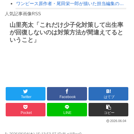
ワンピース原作者・尾田栄一郎が描いた担当編集の似顔絵「ムダに東大卒」
Powered by livedoor 相互RSS
【徹底議論】近代日本史で最も取り返しのつかなかった失敗って何？
人気記事画像RSS
【動画】高速道路を走行中の車からリアガラスが飛んでくる事故(ﾟoﾟ)
山里亮太「これだけ少子化対策して出生率
が回復しないのは対策方法が間違えてると
8/4のニュース
いうこと」
日本旅行キャンセルすべきか…1万年ぶり史上最大級の火山の兆し＝韓国の反応
更新中止のお知らせ
海外「おめでとうタキ！」リヴァプール南野がバースデーゴール！！
Powered by livedoor 相互RSS
Twitter
Facebook
はてブ
Pocket
LINE
コピー
2026.06.04