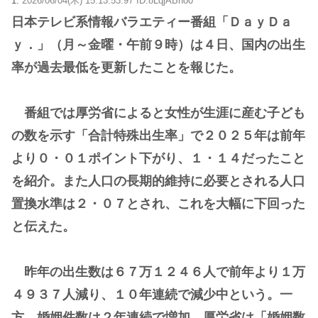
1:
2026/06/04(木) 15:13:53.97 ID:8LqjABno0
日本テレビ系情報バラエティー番組「ＤａｙＤａ
ｙ．」（月～金曜・午前９時）は４日、国内の出生
率が過去最低を更新したことを報じた。
番組では厚労省によると女性が生涯に産む子ども
の数を示す「合計特殊出生率」で２０２５年は前年
より０・０１ポイント下がり、１・１４だったこと
を紹介。また人口の長期的維持に必要とされる人口
置換水準は２・０７とされ、これを大幅に下回った
と伝えた。
昨年の出生数は６７万１２４６人で前年より１万
４９３７人減り、１０年連続で減少中という。一
方、婚姻件数は２年連続で増加。厚労省は「婚姻数