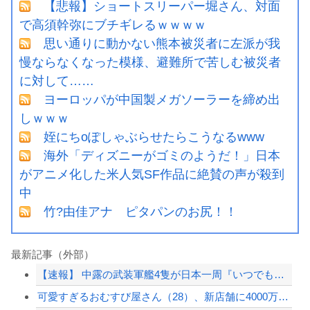
【悲報】ショートスリーパー堀さん、対面
で高須幹弥にブチギレるｗｗｗｗ
思い通りに動かない熊本被災者に左派が我
慢ならなくなった模様、避難所で苦しむ被災者
に対して……
ヨーロッパが中国製メガソーラーを締め出
しｗｗｗ
姪にちoぽしゃぶらせたらこうなるwww
海外「ディズニーがゴミのようだ！」日本
がアニメ化した米人気SF作品に絶賛の声が殺到
中
竹?由佳アナ ピタパンのお尻！！
最新記事（外部）
【速報】 中露の武装軍艦4隻が日本一周『いつでも国家沈没させられるぞ』
可愛すぎるおむすび屋さん（28）、新店舗に4000万円クラファンした成功した結果...