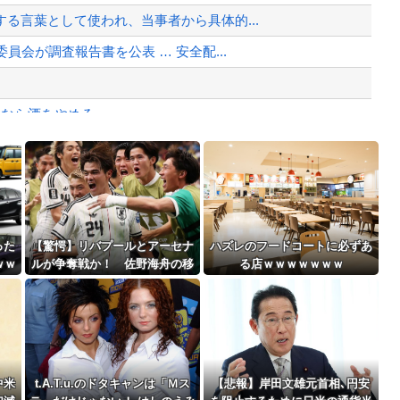
、様々な憶測が飛び交う。1週間ぶり...
る言葉として使われ、当事者から具体的...
、暴動第二波不可避へ
会が調査報告書を公表 … 安全配...
いなら酒をやめろ
と衝突したドラレコが（ノ∇`）
Powered by livedoor 相互RSS
」
最大級の火山の兆し＝韓国の反応
った
【驚愕】リバプールとアーセナ
ハズレのフードコートに必ずあ
ｗｗ
ルが争奪戦か！ 佐野海舟の移
る店ｗｗｗｗｗｗｗ
籍金は108億円超えの急騰！マ
インツ幹部も認める衝撃オファ
バースデーゴール！！
ーの可能性
中米
t.A.T.u.のドタキャンは「Ｍス
【悲報】岸田文雄元首相､円安