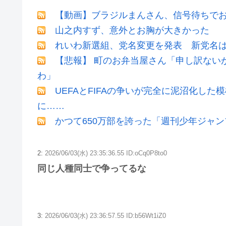
【動画】ブラジルまんさん、信号待ちでお
山之内すず、意外とお胸が大きかった
れいわ新選組、党名変更を発表 新党名は.
【悲報】 町のお弁当屋さん「申し訳ない
わ」
UEFAとFIFAの争いが完全に泥沼化した
に……
かつて650万部を誇った「週刊少年ジャン
2:
2026/06/03(水) 23:35:36.55 ID:oCq0P8to0
同じ人種同士で争ってるな
3:
2026/06/03(水) 23:36:57.55 ID:b56Wt1iZ0