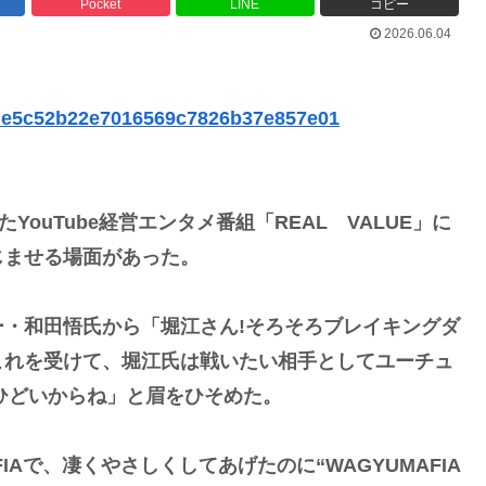
Pocket
LINE
コピー
2026.06.04
40de5c52b22e7016569c7826b37e857e01
ouTube経営エンタメ番組「REAL VALUE」に
じませる場面があった。
・和田悟氏から「堀江さん!そろそろブレイキングダ
これを受けて、堀江氏は戦いたい相手としてユーチュ
当ひどいからね」と眉をひそめた。
Aで、凄くやさしくしてあげたのに“WAGYUMAFIA