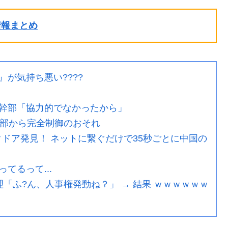
ル情報まとめ
が気持ち悪い????
幹部「協力的でなかったから」
外部から完全制御のおそれ
クドア発見！ ネットに繋ぐだけで35秒ごとに中国の
てるって...
理「ふ?ん、人事権発動ね？」 → 結果 ｗｗｗｗｗｗ