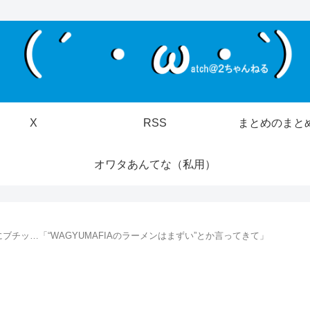
X
RSS
まとめのまと
オワタあんてな（私用）
チッ…「“WAGYUMAFIAのラーメンはまずい”とか言ってきて」