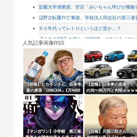
【配信者】「金バエ」のSNS更新が1週間途絶え
近畿大学准教授、苦言「みいちゃん呼びが揶揄す
【緊急速報】NYで警官が黒人男性の首を絞め
辺野古転覆ﾀﾋ亡事故、学校法人同志社の第三者委員
９０年代ってレトロというほど昔か…？
【リスク3倍】お前ら「認知症」になりたくな
人気記事画像RSS
【動画】両方馬鹿（笑）ミニストップでトラック
白石「あ、あきら様……？」あきら「……白石
8/4のニュース
日本旅行キャンセルすべきか…1万年ぶり史上
【朗報】ヒカキンさん、自身考
【悲報】日本車の原価、た
案の麦茶「ONICHA」1万4400
の30〜90万円と判明ｗｗｗ
更新中止のお知らせ
本を熊本県に発送ｗｗｗｗｗｗ
ｗｗｗｗｗｗ
ｗ
海外「おめでとうタキ！」リヴァプール南野が
【マンガワン】小学館 第三者
【悲報】川淵三郎さん、北