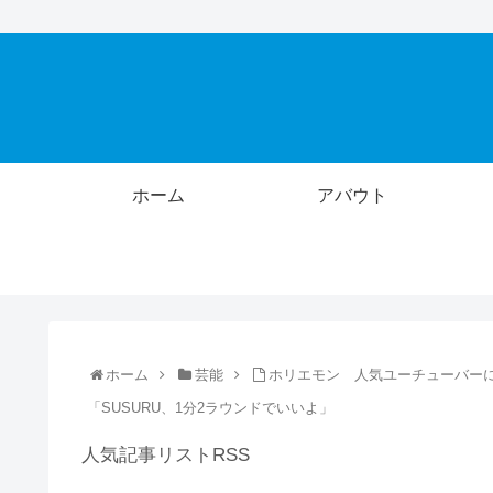
ホーム
アバウト
ホーム
芸能
ホリエモン 人気ユーチューバーにブ
「SUSURU、1分2ラウンドでいいよ」
人気記事リストRSS