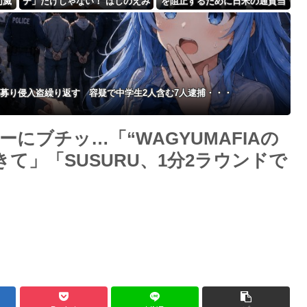
幻滅
テ」だけじゃない！ はしのえみ
を阻止するために日米の通貨当
Powered by livedoor 相互RSS
「来なかったんですよ…」
局が実施した為替介入は｢一時
しのぎに過ぎない｣との認識を
示す
募り侵入盗繰り返す 容疑で中学生2人含む7人逮捕・・・
にブチッ…「“WAGYUMAFIAの
て」「SUSURU、1分2ラウンドで