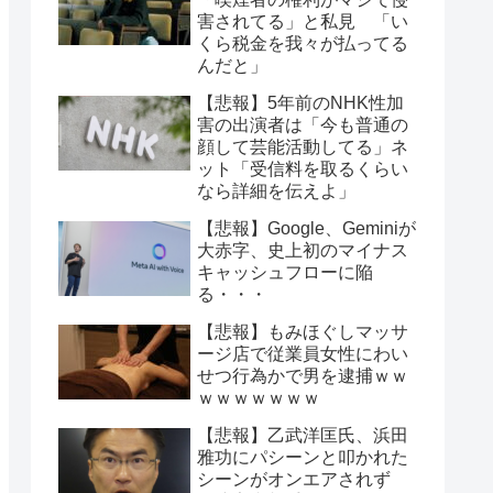
害されてる」と私見 「い
くら税金を我々が払ってる
んだと」
【悲報】5年前のNHK性加
害の出演者は「今も普通の
顔して芸能活動してる」ネ
ット「受信料を取るくらい
なら詳細を伝えよ」
【悲報】Google、Geminiが
大赤字、史上初のマイナス
キャッシュフローに陥
る・・・
【悲報】もみほぐしマッサ
ージ店で従業員女性にわい
せつ行為かで男を逮捕ｗｗ
ｗｗｗｗｗｗｗ
【悲報】乙武洋匡氏、浜田
雅功にパシーンと叩かれた
シーンがオンエアされず