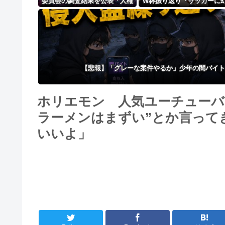
委員会の調査結果を公表「人権
W杯振り返り『サッカーに
意識十分でなかった」 性加害
した人多いのでは…』
歴ある漫画家を別名義で起用
【悲報】「グレーな案件やるか」少年の闇バイト
ホリエモン 人気ユーチューバー
ラーメンはまずい”とか言ってき
いいよ」