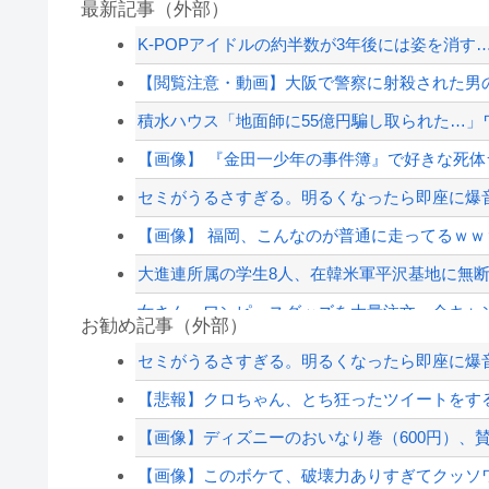
最新記事（外部）
K-POPアイドルの約半数が3年後には姿を消す
【閲覧注意・動画】大阪で警察に射殺された男の
積水ハウス「地面師に55億円騙し取られた…」ワ
【画像】 『金田一少年の事件簿』で好きな死
セミがうるさすぎる。明るくなったら即座に爆音
【画像】 福岡、こんなのが普通に走ってるｗｗｗ
大進連所属の学生8人、在韓米軍平沢基地に無
女さん、ワンピースグッズを大量注文→全キャ
お勧め記事（外部）
ウクライナ、ついに力尽きる
セミがうるさすぎる。明るくなったら即座に爆音
【動画】謎の女剣士が陰好み
【悲報】クロちゃん、とち狂ったツイートをす
【草】アル中「水飲みたくない！」 グラス「は
【画像】ディズニーのおいなり巻（600円）、
【悲報】嫁に15年間嘘つかれてて心が壊れてる
【画像】このボケて、破壊力ありすぎてクッソ