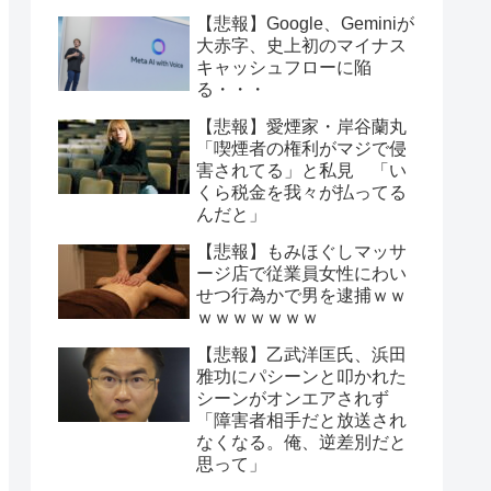
【悲報】Google、Geminiが
大赤字、史上初のマイナス
キャッシュフローに陥
る・・・
【悲報】愛煙家・岸谷蘭丸
「喫煙者の権利がマジで侵
害されてる」と私見 「い
くら税金を我々が払ってる
んだと」
【悲報】もみほぐしマッサ
ージ店で従業員女性にわい
せつ行為かで男を逮捕ｗｗ
ｗｗｗｗｗｗｗ
【悲報】乙武洋匡氏、浜田
雅功にパシーンと叩かれた
シーンがオンエアされず
「障害者相手だと放送され
なくなる。俺、逆差別だと
思って」