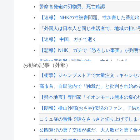
警察官発砲の刃物男、死亡確認
【速報】 NHKの性被害問題、性加害した番組
「外国人は日本人と同じ生活者で、地域の担い手
【速報】 中国、ガチで逝く
【悲報】NHK、ガチで『恐ろしい事実』が判明
男性の産後鬱が課題です。←女さん「は？」
お勧め記事（外部）
高市政権「減税します」→財源「これから考え
【衝撃】ジャンプストアで大量注文→キャンセルを
【画像あり】えっ、ワイ氏の「貯金」・・・多
高市首、自民党内で「独裁だ」と批判され始め
角栓ニュルッ、歯茎グラグラ… 「気持ち悪い
【熊本地震】専門家「イオンモール熊本の爆心地
高市政権「減税します」→財源「これから考え
【朗報】檜山沙耶(おさや)伝説のファン、子供が
【配信者】「金バエ」のSNS更新が1週間途絶え
コミュ症の習性で話をさっさと切り上げてしま
【緊急速報】NYで警官が黒人男性の首を絞め
公園遊びの菓子交換が嫌だ。大人数だと菓子食べ