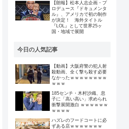
【朗報】松本人志企画・プ
ロデュース『ドキュメンタ
ル』、アメリカで初の制作
が決定！ 海外タイトル
『LOL』として世界25ヶ
国・地域で展開
今日の人気記事
【動画】大阪府警の犯人射
殺動画、全く撃ち殺す必要
なかったｗｗｗｗｗｗｗｗ
ｗｗｗ
185センチ・木村沙織、息
子に「高い高い」求められ
衝撃展開激白 ｗｗｗｗｗｗ
ｗｗｗｗ
ハズレのフードコートに必
ずある店ｗｗｗｗｗｗｗ