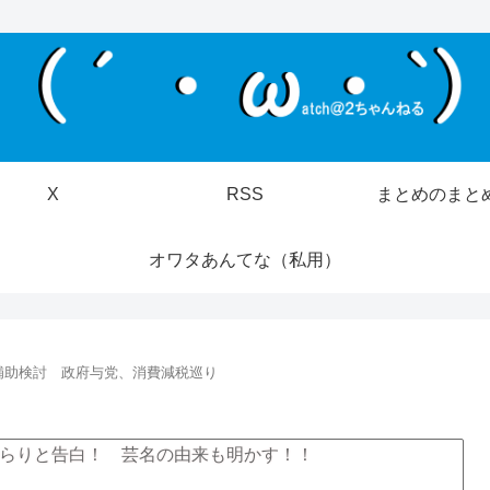
X
RSS
まとめのまと
オワタあんてな（私用）
補助検討 政府与党、消費減税巡り
らりと告白！ 芸名の由来も明かす！！