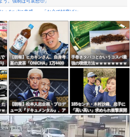
よう。強制は可哀想🥺」
ゃない”に共感‥‥「お金で忖度ばか...
ばす。逮捕しろやｗｗｗ
Powered by livedoor 相互RSS
っちゃったから>>3する」
最大級の火山の兆し＝韓国の反応
んで
【朗報】ヒカキンさん、自身考
手巻きタバコとかいうコスパ最
がり
案の麦茶「ONICHA」1万4400
強の喫煙方法ｗｗｗｗｗｗｗｗ
上げ
本を熊本県に発送ｗｗｗｗｗｗ
ｗｗｗｗｗ
バースデーゴール！！
も…
ｗ
、た
【朗報】松本人志企画・プロデ
185センチ・木村沙織、息子に
ｗｗ
ュース『ドキュメンタル』、ア
「高い高い」求められ衝撃展開
Powered by livedoor 相互RSS
メリカで初の制作が決定！ 海
激白 ｗｗｗｗｗｗｗｗｗｗ
外タイトル『LOL』として世界
25ヶ国・地域で展開