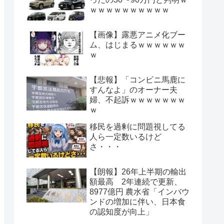
ｗｗｗｗｗｗｗｗｗｗ
【画像】露悪アニメ化ブー
ム、はじまるｗｗｗｗｗｗ
ｗ
【悲報】「コンビニ馬鹿に
すんなよ」のオーナー夫
婦、不起訴ｗｗｗｗｗｗｗ
ｗ
移民を過剰に問題視してる
人ら一定数いるけど
さ・・・
【朗報】26年上半期の輸出
額最高 2年連続で更新、
8977億円 農水省「インバウ
ンドの増加に伴い、日本食
の認知度が向上」