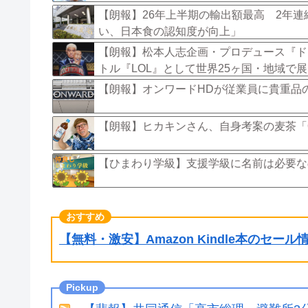
【朗報】26年上半期の輸出額最高 2年連
い、日本食の認知度が向上」
【朗報】松本人志企画・プロデュース『ド
トル『LOL』として世界25ヶ国・地域で
【朗報】オンワードHDが従業員に貴重品
【朗報】ヒカキンさん、自身考案の麦茶「O
【ひまわり学級】支援学級に名前は必要な
【無料・激安】Amazon Kindle本のセー