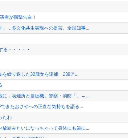
出演者が衝撃告白！
」…多文化共生実現への提言、全国知事...
する・・・・・
ます」
繰り返した32歳女を逮捕 238ア...
すぎ・・・？
る
ネット広告」への苦情が急増
に…喫煙所と自販機」警察・消防「」←...
ます」
できたおさやへの正直な気持ちを語る...
、様々な憶測が飛び交う。1週間ぶり...
ったわ
、暴動第二波不可避へ
放題みたいになっちゃって身体にも歯に...