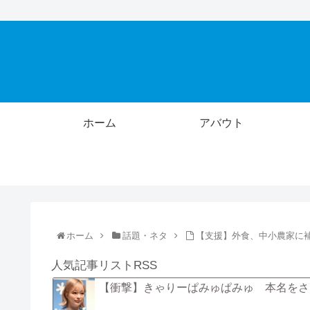
ホーム
アバウト
ホーム
話題・ネタ
【支援】外食、中小農家に
人気記事リストRSS
【衝撃】きゃりーぱみゅぱみゅ 本名をさ