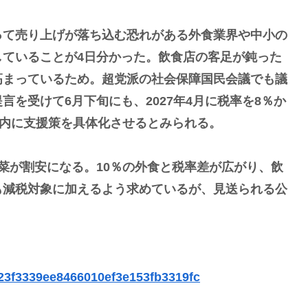
て売り上げが落ち込む恐れがある外食業界や中小の
していることが4日分かった。飲食店の客足が鈍った
高まっているため。超党派の社会保障国民会議でも議
を受けて6月下旬にも、2027年4月に税率を8％か
度内に支援策を具体化させるとみられる。
菜が割安になる。10％の外食と税率差が広がり、飲
も減税対象に加えるよう求めているが、見送られる公
e123f3339ee8466010ef3e153fb3319fc