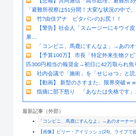
【悲報】共同通信「高市総理、避難所3分
「避難所視察は51分間！大変な状況の中で、1
竹?由佳アナ ピタパンのお尻！！
【警告】社会人「スムージーにキウイ皮
果…
「コンビニ、馬鹿にすんなよ」→あのオ
【予算100万】 市長「特定外来生物ク
匹300円相当の報奨金→初日に42万取られ焦
社内会議で「施術」を「せじゅつ」と読
【動画】 新型のさすまた、限界突破ｗ
指摘に部下怒り 「あなたは失格です」
最新記事（外部）
「コンビニ、馬鹿にすんなよ」→あのオーナー
【画像】ビリー・アイリッシュ(24)、ライブで