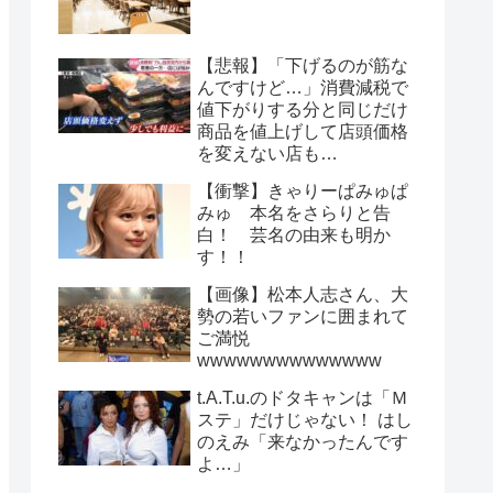
【悲報】「下げるのが筋な
んですけど…」消費減税で
値下がりする分と同じだけ
商品を値上げして店頭価格
を変えない店も…
【衝撃】きゃりーぱみゅぱ
みゅ 本名をさらりと告
白！ 芸名の由来も明か
す！！
【画像】松本人志さん、大
勢の若いファンに囲まれて
ご満悦
wwwwwwwwwwwwww
t.A.T.u.のドタキャンは「Ｍ
ステ」だけじゃない！ はし
のえみ「来なかったんです
よ…」