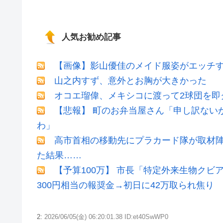
人気お勧め記事
【画像】影山優佳のメイド服姿がエッチ
山之内すず、意外とお胸が大きかった
オコエ瑠偉、メキシコに渡って2球団を即
【悲報】 町のお弁当屋さん「申し訳ない
わ」
高市首相の移動先にプラカード隊が取材
た結果……
【予算100万】 市長「特定外来生物ク
300円相当の報奨金→初日に42万取られ焦り
2:
2026/06/05(金) 06:20:01.38 ID:et40SwWP0