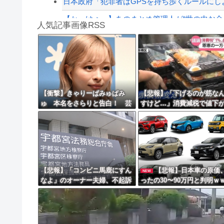
日本政府「犯罪者はGPSを持ち歩くルールにし
【かっけぇ…】あのまとめ管理人が“世の中お金じ
人気記事画像RSS
【動画】名古屋栄で不良外人が警察官を突き飛
勇者♀「仲間に支払うはずのお金で新しい装備買
8/4のニュース
日本旅行キャンセルすべきか…1万年ぶり史上
【衝撃】きゃりーぱみゅぱみ
【悲報】「下げるのが筋な
ゅ 本名をさらりと告白！ 芸
すけど…」消費減税で値下
更新中止のお知らせ
名の由来も明かす！！
する分と同じだけ商品を値
海外「おめでとうタキ！」リヴァプール南野が
して店頭価格を変えない店
【悲報】「コンビニ馬鹿にすん
【悲報】日本車の原価
NEW
なよ」のオーナー夫婦、不起訴
ったの30〜90万円と判明ｗ
ｗｗｗｗｗｗｗｗ
ｗｗｗｗｗｗｗｗ