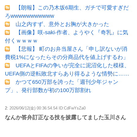
【朗報】この乃木坂6期生、ガチで可愛すぎだ
ろwwwwwwwwwww
山之内すず、意外とお胸が大きかった
【画像】咲-saki-作者、ようやく『奇乳』に気
付くｗｗｗｗ
【悲報】 町のお弁当屋さん「申し訳ないが消
費税1%になったらその分商品代を値上げするわ」
UEFAとFIFAの争いが完全に泥沼化した模様、
UEFA側の逆転敗北すらあり得るような情勢に……
かつて650万部を誇った「週刊少年ジャン
プ」、発行部数が初の100万部割れ
2:
2026/06/12(金) 00:36:54.54 ID:CdFwYsZa0
なんか答弁訂正なる技を披露してました玉川さん