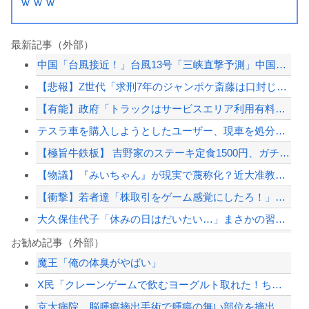
ｗｗｗ
最新記事（外部）
中国「台風接近！」台風13号「三峡直撃予測」中国「上流大洪水！（三峡上流」中国都...
【悲報】Z世代「求刑7年のジャンポケ斎藤は口封じに被害者殺した方が量刑軽かっただ...
【有能】政府「トラックはサービスエリア利用有料化すればサボらず走るし流問題解決じ...
テスラ車を購入しようとしたユーザー、現車を処分して代金を支払い、平日の納車日に予...
【極旨牛鉄板】 吉野家のステーキ定食1500円、ガチで美味そうｗｗｗ
【物議】『みいちゃん』が現実で蔑称化？近大准教授「文化芸術は人を傷つけてもよい。...
【衝撃】若者達「株取引をゲーム感覚にしたろ！」→結果
大久保佳代子「休みの日はだいたい…」まさかの習慣を暴露ｗｗｗ
人が当たり前にやってるけど自分はできないことありますか？
お勧め記事（外部）
魔王「俺の体臭がやばい」
大久保佳代子「休みの日はだいたい…」まさかの習慣を暴露ｗｗｗ
X民「クレーンゲームで飲むヨーグルト取れた！ちゃんと冷蔵庫で冷やされてたし問題な...
【速報】外人の医療費未払いが多すぎたので病院が外人の治療を断るようになってしまう
京大病院、脳腫瘍摘出手術で腫瘍の無い部位を摘出してしまう 手術ミスで50代女性患...
【悲報】みいちゃんの作者さん、泣いてしまう😢