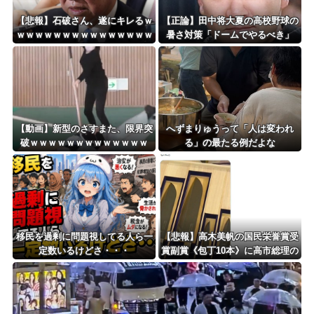
Powered by livedoor 相互RSS
【悲報】石破さん、遂にキレるｗ
【正論】田中将大夏の高校野球の
ｗｗｗｗｗｗｗｗｗｗｗｗｗｗｗ
暑さ対策「ドームでやるべき」
ｗｗ
【動画】新型のさすまた、限界突
へずまりゅうって「人は変われ
破ｗｗｗｗｗｗｗｗｗｗｗｗｗ
る」の最たる例だよな
移民を過剰に問題視してる人ら一
【悲報】高木美帆の国民栄誉賞受
定数いるけどさ・・・
賞副賞《包丁10本》に高市総理の
名前も刻印ｗｗｗｗｗｗｗｗｗ