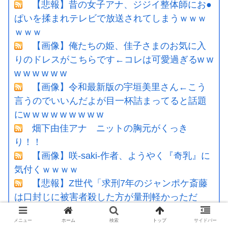
【悲報】昔の女子アナ、ジジイ整体師にお●
ぱいを揉まれテレビで放送されてしまうｗｗｗ
ｗｗｗ
【画像】俺たちの姫、佳子さまのお気に入
りのドレスがこちらです←コレは可愛過ぎるw w
w w w w w w
【画像】令和最新版の宇垣美里さん←こう
言うのでいいんだよが目一杯詰まってると話題
にw w w w w w w w w
畑下由佳アナ ニットの胸元がくっき
り！！
【画像】咲-saki-作者、ようやく『奇乳』に
気付くｗｗｗｗ
【悲報】Z世代「求刑7年のジャンポケ斎藤
は口封じに被害者殺した方が量刑軽かっただ
ろ」←1万いいね
メニュー
ホーム
検索
トップ
サイドバー
劇場版映画ちいかわTHE MOVIE、明日興行