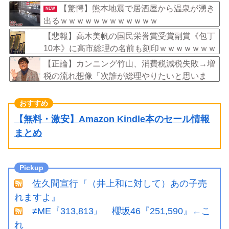
イトやったらクビやで」説教受け黙り込む
【驚愕】熊本地震で居酒屋から温泉が湧き
NEW
出るｗｗｗｗｗｗｗｗｗｗｗｗ
【悲報】高木美帆の国民栄誉賞受賞副賞《包丁
10本》に高市総理の名前も刻印ｗｗｗｗｗｗｗ
ｗｗ
【正論】カンニング竹山、消費税減税失敗→増
税の流れ想像「次誰が総理やりたいと思いま
す？」
【無料・激安】Amazon Kindle本のセール情報
まとめ
佐久間宣行『（井上和に対して）あの子売
れますよ』
≠ME『313,813』 櫻坂46『251,590』←こ
れ