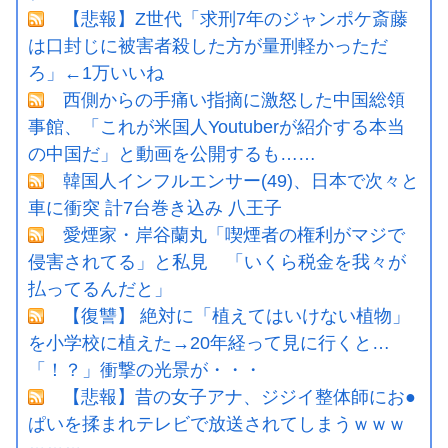
【悲報】Z世代「求刑7年のジャンポケ斎藤
は口封じに被害者殺した方が量刑軽かっただ
ろ」←1万いいね
西側からの手痛い指摘に激怒した中国総領
事館、「これが米国人Youtuberが紹介する本当
の中国だ」と動画を公開するも……
韓国人インフルエンサー(49)、日本で次々と
車に衝突 計7台巻き込み 八王子
愛煙家・岸谷蘭丸「喫煙者の権利がマジで
侵害されてる」と私見 「いくら税金を我々が
払ってるんだと」
【復讐】 絶対に「植えてはいけない植物」
を小学校に植えた→20年経って見に行くと…
「！？」衝撃の光景が・・・
【悲報】昔の女子アナ、ジジイ整体師にお●
ぱいを揉まれテレビで放送されてしまうｗｗｗ