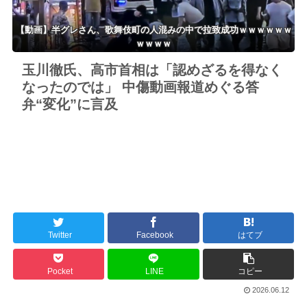
【動画】半グレさん、歌舞伎町の人混みの中で拉致成功ｗｗｗｗｗｗ
ｗｗｗｗ
玉川徹氏、高市首相は「認めざるを得なく
なったのでは」 中傷動画報道めぐる答
弁“変化”に言及
Twitter
Facebook
はてブ
Pocket
LINE
コピー
2026.06.12