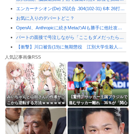
エンカーナシオン(De) 25試合 .304(102-31) 6本 26打点 出...
【配信者】「金バエ」のSNS更新が1週間途絶え、様々な憶測が飛び交う。1週間ぶり...
お気に入りのデパートどこ？
【緊急速報】NYで警官が黒人男性の首を絞め、暴動第二波不可避へ
OpenAI、Anthropicに続きMetaのAIも勝手に他社攻撃 嘘ξけど何...
パートの面接で号泣しながら「ここもダメだったらもう食べていけないんです」って熱弁...
【衝撃】川口被告(19)に無期懲役 江別大学生殺人事件、19歳で取り返しのつかな...
Powered by livedoor 相互RSS
【動画】自動ドアの仕組みを理解した富山のツバメが賢い。
人気記事画像RSS
【第一位】車で要らない装備、「電動シート」に決まる・・・
8/4のニュース
日本旅行キャンセルすべきか…1万年ぶり史上最大級の火山の兆し＝韓国の反応
更新中止のお知らせ
みいちゃんと山田さんの作者がこ
【驚愕】サッカー王国ブラジルで
こから逆転する方法ｗｗｗｗｗｗ
進むサッカー離れ 36％が「関心
海外「おめでとうタキ！」リヴァプール南野がバースデーゴール！！
ｗｗｗｗｗｗｗｗ
なし」