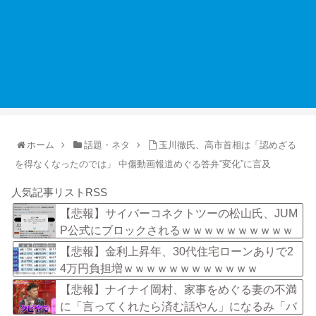
ホーム
話題・ネタ
玉川徹氏、高市首相は「認めざる
を得なくなったのでは」 中傷動画報道めぐる答弁“変化”に言及
人気記事リストRSS
【悲報】サイバーコネクトツーの松山氏、JUM
P公式にブロックされるｗｗｗｗｗｗｗｗｗｗ
ｗ
【悲報】金利上昇年、30代住宅ローンありで2
4万円負担増ｗｗｗｗｗｗｗｗｗｗｗｗ
【悲報】ナイナイ岡村、家事をめぐる妻の不満
に「言ってくれたら済む話やん」になるみ「バ