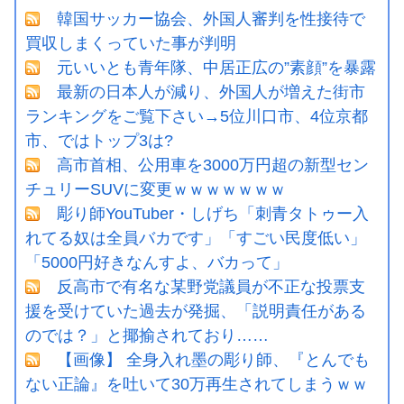
韓国サッカー協会、外国人審判を性接待で
買収しまくっていた事が判明
元いいとも青年隊、中居正広の”素顔”を暴露
最新の日本人が減り、外国人が増えた街市
ランキングをご覧下さい→5位川口市、4位京都
市、ではトップ3は?
高市首相、公用車を3000万円超の新型セン
チュリーSUVに変更ｗｗｗｗｗｗｗ
彫り師YouTuber・しげち「刺青タトゥー入
れてる奴は全員バカです」「すごい民度低い」
「5000円好きなんすよ、バカって」
反高市で有名な某野党議員が不正な投票支
援を受けていた過去が発掘、「説明責任がある
のでは？」と揶揄されており……
【画像】 全身入れ墨の彫り師、『とんでも
ない正論』を吐いて30万再生されてしまうｗｗ