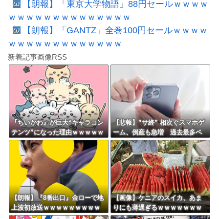
【朗報】「東京大学物語」88円セールｗｗｗｗ
ｗｗｗｗｗｗｗｗｗｗｗｗｗｗ
【朗報】「GANTZ」全巻100円セールｗｗｗｗ
ｗｗｗｗｗｗｗｗｗｗｗｗｗ
新着記事画像RSS
『ちいかわ』が巨大“キャラコン
【悲報】”サ終” 相次ぐスマホゲ
テンツ”になった理由ｗｗｗｗｗ
ーム、倒産も急増 過去最多ペ
ｗｗｗｗｗｗ
ースで推移 「当たれば一攫千
金」過去の時代に
【朗報】『8番出口』金ローで地
【画像】ケニアのスイカ、あま
上波初放送ｗｗｗｗｗｗｗｗｗ
りにも薄過ぎるｗｗｗｗｗｗｗ
ｗｗｗｗ
ｗｗｗｗｗｗ