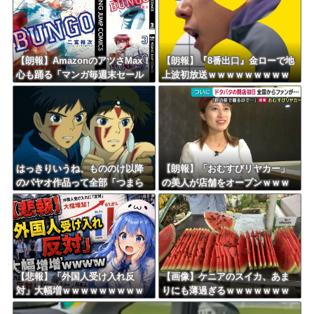
傷・・・
Powered by livedoor 相互RSS
【朗報】AmazonのアツさMax！
【朗報】『8番出口』金ローで地
心も踊る「マンガ毎週末セール
上波初放送ｗｗｗｗｗｗｗｗｗ
（50%還元）」2日目襲来！
ｗｗｗｗ
はっきりいうね、もののけ以降
【朗報】「おむすびリヤカー」
のパヤオ作品って全部「つまら
の美人が店舗をオープンｗｗｗ
ない」
ｗｗｗｗｗｗｗｗｗ
【悲報】「外国人受け入れ反
【画像】ケニアのスイカ、あま
対」大幅増ｗｗｗｗｗｗｗｗｗ
りにも薄過ぎるｗｗｗｗｗｗｗ
ｗｗｗｗｗｗｗｗｗ
ｗｗｗｗｗｗ