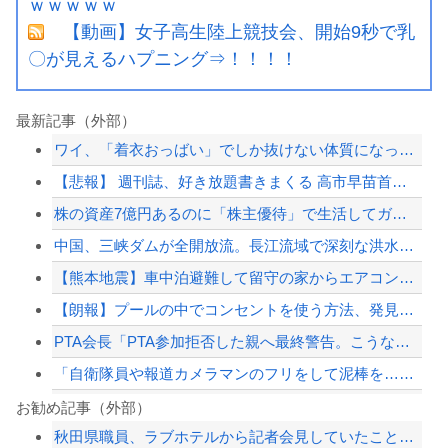
ｗｗｗｗｗ
【動画】女子高生陸上競技会、開始9秒で乳
〇が見えるハプニング⇒！！！！
最新記事（外部）
ワイ、「着衣おっばい」でしか抜けない体質になってしまうｗｗｗｗｗ
【悲報】 週刊誌、好き放題書きまくる 高市早苗首相は新公用車の贅を尽くした後部座...
株の資産7億円あるのに「株主優待」で生活してガンになる人生・・・
中国、三峡ダムが全開放流。長江流域で深刻な洪水被害
【熊本地震】車中泊避難して留守の家からエアコン室外機盗む 警察に「室外機が盗まれ...
【朗報】プールの中でコンセントを使う方法、発見されるｗｗｗｗ
PTA会長「PTA参加拒否した親へ最終警告。こうなってもいい？」
「自衛隊員や報道カメラマンのフリをして泥棒を…」500万円分の預金通帳を盗まれた...
高市首相、公用車を3000万円超の新型センチュリーSUVに変更ｗｗｗｗｗｗｗ
お勧め記事（外部）
秋田県職員、ラブホテルから記者会見していたことが発覚（※画像・動画あり）
【やばいケーキ】葛葉から叶へ贈るクセ強バースデーソング：甘いよりは美味いヤヴァイ...