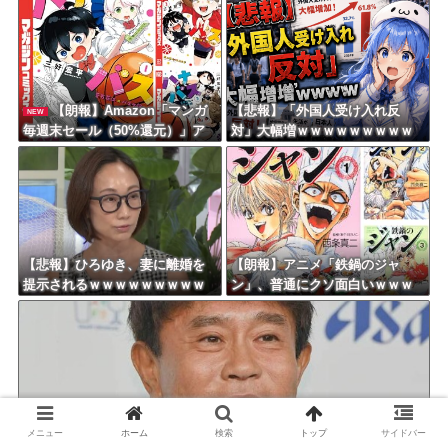
【朗報】Amazon「マンガ
【悲報】「外国人受け入れ反
NEW
毎週末セール（50%還元）」ア
対」大幅増ｗｗｗｗｗｗｗｗｗ
ツいスポーツマンガ祭り最終日
ｗｗｗｗｗｗｗｗｗ
到来！！！
【悲報】ひろゆき、妻に離婚を
【朗報】アニメ「鉄鍋のジャ
提示されるｗｗｗｗｗｗｗｗｗ
ン」、普通にクソ面白いｗｗｗ
ｗｗｗｗｗｗｗ
ｗｗｗｗｗｗｗｗ
【驚愕】浜田雅功、超スパルタ高校時代 夏の思い出に共演者衝撃
メニュー
ホーム
検索
トップ
サイドバー
「ええ？」「それはかわいそう」