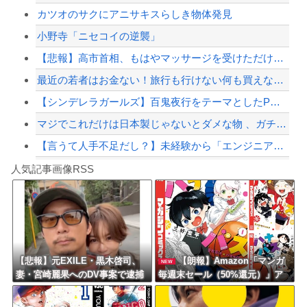
カツオのサクにアニサキスらしき物体発見
【動画】ホリエモン、移民受け入れ反対派の若者にブチギレ→スタジオ誰も反論できず沈...
小野寺「ニセコイの逆襲」
高市首相、公用車を3000万円超の新型センチュリーSUVに変更ｗｗｗｗｗｗｗ
【悲報】高市首相、もはやマッサージを受けただけで叩かれてしまう
【配信者】「金バエ」のSNS更新が1週間途絶え、様々な憶測が飛び交う。1週間ぶり...
最近の若者はお金ない！旅行も行けない何も買えない！←言うほどか？
【緊急速報】NYで警官が黒人男性の首を絞め、暴動第二波不可避へ
【シンデレラガールズ】百鬼夜行をテーマとしたPOP UP SHOPが東京・大阪に...
マジでこれだけは日本製じゃないとダメな物 、ガチで何がある？
【言うて人手不足だし？】未経験から「エンジニア」になるという選択‥‥
Powered by livedoor 相互RSS
【動画】急病人？横須賀の国道16号でおかしな事故が撮影される。
人気記事画像RSS
【悲報】中国製ルーター、またまたバックドア発見ｗｗｗｗｗｗｗ
8/4のニュース
日本旅行キャンセルすべきか…1万年ぶり史上最大級の火山の兆し＝韓国の反応
更新中止のお知らせ
【悲報】元EXILE・黒木啓司、
【朗報】Amazon「マンガ
NEW
妻・宮崎麗果へのDV事案で逮捕
毎週末セール（50%還元）」ア
海外「おめでとうタキ！」リヴァプール南野がバースデーゴール！！
されていた！宮崎は全身打撲、
ツいスポーツマンガ祭り最終日
頭部裂傷及び打撲、頸部損
到来！！！