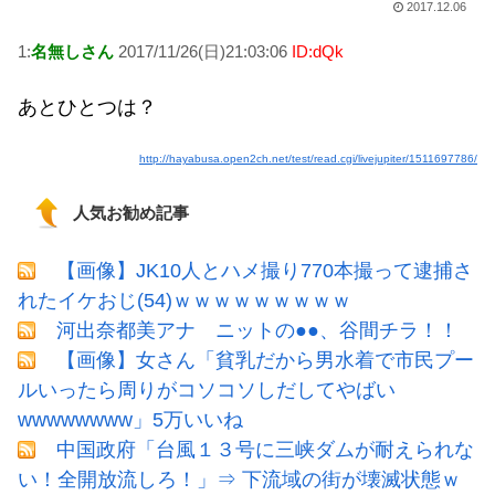
2017.12.06
1:
名無しさん
2017/11/26(日)21:03:06
ID:dQk
あとひとつは？
http://hayabusa.open2ch.net/test/read.cgi/livejupiter/1511697786/
人気お勧め記事
【画像】JK10人とハメ撮り770本撮って逮捕さ
れたイケおじ(54)ｗｗｗｗｗｗｗｗｗ
河出奈都美アナ ニットの●●、谷間チラ！！
【画像】女さん「貧乳だから男水着で市民プー
ルいったら周りがコソコソしだしてやばい
wwwwwwww」5万いいね
中国政府「台風１３号に三峡ダムが耐えられな
い！全開放流しろ！」⇒ 下流域の街が壊滅状態ｗ