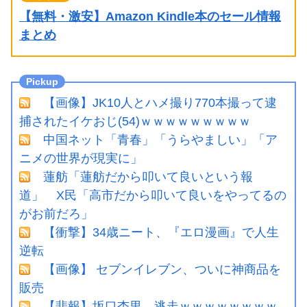
【無料・激安】Amazon Kindle本のセール情報
まとめ
【画像】JK10人とハメ撮り770本撮って逮
捕されたイケおじ(54)ｗｗｗｗｗｗｗｗｗ
中国ネット「青春」「うらやましい」「ア
ニメの世界が現実に」
蓮舫「蓮舫だから叩いて良いという報
道」 X民「高市だから叩いて良いをやってるの
がお前だろ」
【衝撃】34歳ニート、『エロ漫画』で人生
逆転
【画像】 セブンイレブン、ついに神商品を
販売
【悲報】坂口杏里、逃走ｗｗｗｗｗｗｗｗ