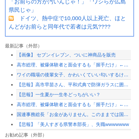
「お前らの方が汚いんじゃ！」「ワシらが広島
県民じゃ」
ドイツ、熱中症で10,000人以上死亡、ほと
んどがお前らと同年代で若者は元気????
最新記事（外部）
【画像】 セブンイレブン、ついに神商品を販売
高市総理、被爆体験者と面会するも「握手だけ」←何のために会うんだよ…
ワイの職場の後輩女子、かわいくていい匂いするけどマジでとんでもなく無能
【悲報】高市早苗さん、平和式典で防弾ガラスに囲われながらスピーチ
【悲報】一生夏か一生冬どっちがいい？
高市総理、被爆体験者と面会するも「握手だけ」←何のために会うんだよ…
国連事務総長「お金がありません。このままでは国連が完全崩壊します。助けて下さい」
【悲報】「美人すぎる県警本部長」、失職wwwwwww
【高校野球】1回戦 大分商 6-4日本文理 大分商が中盤に逆転し2回戦に進出 杉...
お勧め記事（外部）