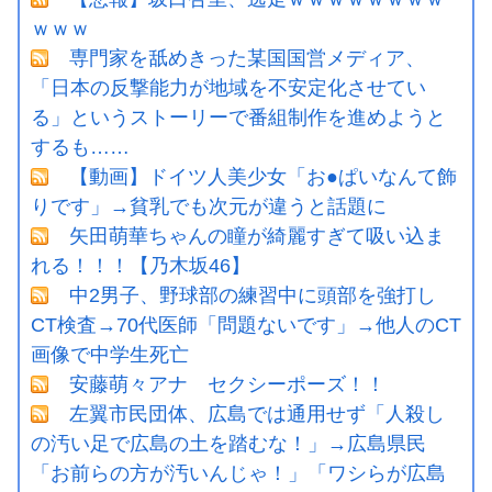
ｗｗｗ
専門家を舐めきった某国国営メディア、
「日本の反撃能力が地域を不安定化させてい
る」というストーリーで番組制作を進めようと
するも……
【動画】ドイツ人美少女「お●ぱいなんて飾
りです」→貧乳でも次元が違うと話題に
矢田萌華ちゃんの瞳が綺麗すぎて吸い込ま
れる！！！【乃木坂46】
中2男子、野球部の練習中に頭部を強打し
CT検査→70代医師「問題ないです」→他人のCT
画像で中学生死亡
安藤萌々アナ セクシーポーズ！！
左翼市民団体、広島では通用せず「人殺し
の汚い足で広島の土を踏むな！」→広島県民
「お前らの方が汚いんじゃ！」「ワシらが広島