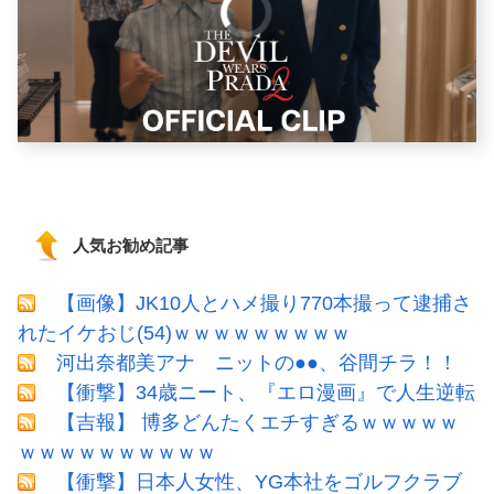
人気お勧め記事
【画像】JK10人とハメ撮り770本撮って逮捕さ
れたイケおじ(54)ｗｗｗｗｗｗｗｗｗ
河出奈都美アナ ニットの●●、谷間チラ！！
【衝撃】34歳ニート、『エロ漫画』で人生逆転
【吉報】 博多どんたくエチすぎるｗｗｗｗｗ
ｗｗｗｗｗｗｗｗｗｗ
【衝撃】日本人女性、YG本社をゴルフクラブ