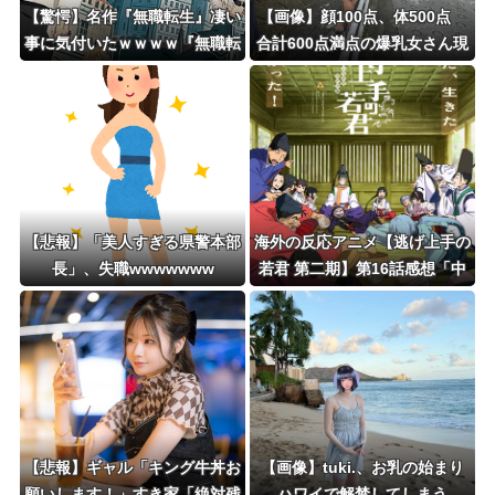
【驚愕】名作『無職転生』凄い
【画像】顔100点、体500点
事に気付いたｗｗｗｗ『無職転
合計600点満点の爆乳女さん現
生』の「ロキシー」とかいう
るｗｗｗwｗｗｗｗｗｗｗｗ❤
奴…可愛いけど…もしかして…
【悲報】「美人すぎる県警本部
海外の反応アニメ【逃げ上手の
長」、失職wwwwwww
若君 第二期】第16話感想「中
世の戦いに戦車持ってきた奴が
いるぞｗｗｗ」
【悲報】ギャル「キング牛丼お
【画像】tuki.、お乳の始まり
願いします！」すき家「絶対残
ハワイで解禁してしまう