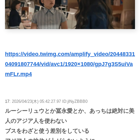
https://video.twimg.com/amplify_video/20448331
04091807744/vid/avc1/1920×1080/gpJ7g3S5uiVa
mFLr.mp4
17:
2026/04/23(木) 05:42:27.97 ID:jlNyZBBB0
ルーシーリュウとか冨永愛とか、あっちは絶対に美
人のアジア人を使わない
ブスをわざと使う差別をしている