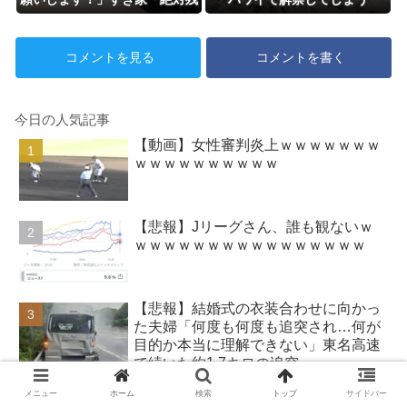
すから無理です」⇒物議！
コメントを見る
コメントを書く
今日の人気記事
【動画】女性審判炎上ｗｗｗｗｗｗｗ
ｗｗｗｗｗｗｗｗｗｗ
【悲報】Jリーグさん、誰も観ないｗ
ｗｗｗｗｗｗｗｗｗｗｗｗｗｗｗｗ
【悲報】結婚式の衣装合わせに向かっ
た夫婦「何度も何度も追突され…何が
目的か本当に理解できない」東名高速
で続いた約1.7キロの追突
【画像】日本のライオンさん、溶ける
メニュー
ホーム
検索
トップ
サイドバー