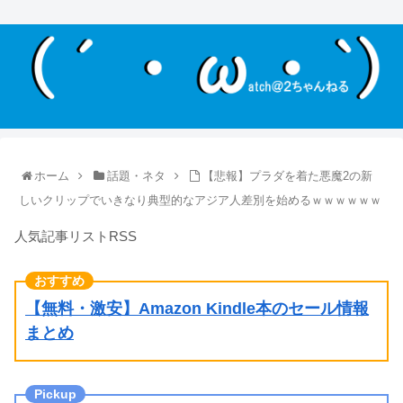
ホーム
話題・ネタ
【悲報】プラダを着た悪魔2の新
しいクリップでいきなり典型的なアジア人差別を始めるｗｗｗｗｗｗ
人気記事リストRSS
【無料・激安】Amazon Kindle本のセール情報
まとめ