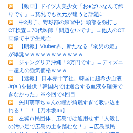
【動画】ドイツ人美少女「お●ぱいなんて飾
りです」→貧乳でも次元が違うと話題に
中2男子、野球部の練習中に頭部を強打し
CT検査→70代医師「問題ないです」→他人のCT
画像で中学生死亡
【朗報】Vtuber界、新たなる『弱男の姫』
が爆誕ｗｗｗｗｗｗｗｗｗｗｗ
ジャングリア沖縄「3万円です」←ディズニ
ー超えの強気価格ｗｗｗ
【速報】 日本赤十字社、韓国に超希少血液
Jr(a-)を提供「韓国内では適合する血液を確保で
きなかった」※今回で4回目
矢田萌華ちゃんの瞳が綺麗すぎて吸い込ま
れる！！！【乃木坂46】
左翼市民団体、広島では通用せず「人殺し
の汚い足で広島の土を踏むな！」→広島県民