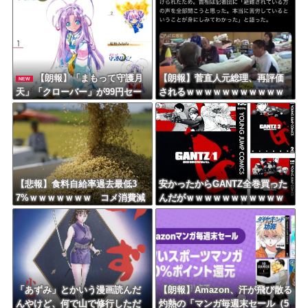
イント還元セール
Powered by livedoor 相互RSS
【朗報】「まもって守護月
【朗報】菅直人元総理、再評価
NEW
天」「クローバー」が99円セー
されるｗｗｗｗｗｗｗｗｗｗｗ
ルｗｗｗｗｗｗｗｗｗｗｗｗ
ｗｗｗｗｗｗｗ
【悲報】食料自給率過去最低3
安かったからGANTZ全巻買った
7%ｗｗｗｗｗｗｗ コメ消費減
んだがｗｗｗｗｗｗｗｗｗｗｗ
響く・・・
ｗｗ
「あずみ」とかいう漫画読んだ
【朗報】Amazon、汗が飛び散る
んやけど、何で山で修行しただ
灼熱の「マンガ毎週末セール（5