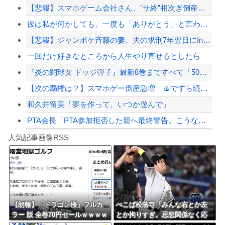
【悲報】スマホゲーム会社さん、”サ終”相次ぎ倒産しまくってる模様
【おわった】三峡ダム、豪雨で13基の水門を開き大規模放流開始か 下流の工場地帯に...
彼は私が何かしても、一度も「ありがとう」と言わない
ジャンポケ斎藤と代理人のやりとり、「地獄すぎて完全にコントになってる……」と衝撃...
【悲報】ジャンポケ斉藤の妻、夫の求刑7年翌日にInstagram更新「楽しすぎた...
【悲報】坂口杏里、逃走ｗｗｗｗｗｗｗｗｗｗｗ
一回だけ好きなところから人生やり直せるとしたら
【配信者】「金バエ」のSNS更新が1週間途絶え、様々な憶測が飛び交う。1週間ぶり...
『炎の闘球女 ドッジ弾子』最新8巻まですべて「50％ポイント還元」セール！3,5...
【緊急速報】NYで警官が黒人男性の首を絞め、暴動第二波不可避へ
【次の覇権は？】スマホゲー倒産急増 🍙ですら続くのに…
和久井留美「夢を作って、いつか遊んで」
PTA会長「PTA参加拒否した親へ最終警告。こうなってもいい？」
Powered by livedoor 相互RSS
【朗報】高市政権、「四国新幹線」を史上初めて検討開始
人気記事画像RSS
【動画】タイのティパンコーン王子が日本人女性とデートか？
8/4のニュース
日本旅行キャンセルすべきか…1万年ぶり史上最大級の火山の兆し＝韓国の反応
更新中止のお知らせ
【朗報】「ドラゴン桜」フルカ
ぺこぱ松蔭寺「みんな右とか左
ラー 版 全巻70円セールｗｗｗｗ
とか拘りすぎ。思想関係なく応
海外「おめでとうタキ！」リヴァプール南野がバースデーゴール！！
ｗｗｗｗ スポーツ漫画50％ポ
援しようよ」