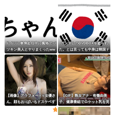
ドイツに単身赴任中に風俗でパ
ガンダムのDVDBOXを盗られ
ツキン美人とヤりまくったww
た。とは言っても中身は韓国ド
ww
ラマとレオタード体操のDV
D。泥ママは嫌韓なので、いつ
ファビられるかｗｋｔｋ
【画像】アラフォー∧∨女優さ
【GIF】熟女アナ・有働由美
ん、顔もお○ぱいもドスケベす
子、健康番組でロケット乳を見
ぎるwwwwww
せつける