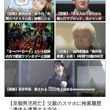
【悲報】倉持由香、息子の「自
【悲報】「舌を入れてきたから
閉スペクトラム症」診断にショ
歯と口でブロック」元ジャンポ
ックで涙… 見逃していた乳幼児
ケ斉藤の不同意性交公判
期のサインとは？
「オーバーロード」という絵師
【悲報】 福岡県議会「海外視
の力で硬派ファンタジーと誤解
察費」公表！ 3年間で2億6500万
させ人気出たなろう作品ｗｗｗ
円ｗｗｗｗｗｗｗｗｗ
ｗｗｗｗｗｗ
【画像】高市早苗、殺されることに怯え始めるwwwwwwwww
【京都男児死亡】父親のスマホに検索履歴
「遺体を遺棄する方法」