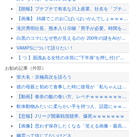
【朗報】プチプチで有名な川上産業、社名を「プチプチ株式会社」に変更ｗｗｗｗｗ
【画像】 16歳でこのお◯ぱいはいかんでしょｗｗｗwｗｗｗｗｗｗｗｗ❤
滝沢秀明社長、熊本入り示唆「男手が必要。時間を見つけて行きたい」
白黒のコマになぜ色が見えるのか 200年の謎をAIが解明！
VAMPSについて語りたい！
【 つ 】面識ある女性の水筒に"下半身"を押し付け"使用不能"にした疑い 66歳...
ジャンポケ斎藤と代理人のやりとり、「地獄すぎて完全にコントになってる……」と衝撃...
お勧め記事（外部）
蛍大名・京極高次を語ろう
滝沢秀明社長、熊本入り示唆「男手が必要。時間を見つけて行きたい」
彼の母親と初めて食事した時に彼母が「私ちゃんは結婚したら仕事辞める予定なんですっ...
【悲報】ボートでかっ飛ばしてたセレブ集団、ふっ飛ぶｗｗｗｗ
【動画】春奈の飯の食い方、レベチｗｗｗｗｗｗｗｗｗｗｗｗｗｗｗｗｗｗｗｗｗｗｗｗ
【最近】冷たい空調服ってやつが出てるらしくめっちゃ欲しい
軟体動物みたいに柔らかい手を持つ人、話題にｗｗｗｗ「脳が理解を拒む」「ミギー」
【配信者】「金バエ」のSNS更新が1週間途絶え、様々な憶測が飛び交う。1週間ぶり...
【悲報】Jリーグ開幕戦視聴率、爆死ｗｗｗｗｗｗｗ
【緊急速報】NYで警官が黒人男性の首を絞め、暴動第二波不可避へ
【画像】思わず保存したくなる「笑える画像・最高な画像」貼っていけｗｗｗｗｗ
幽霊って信じてないけどさ