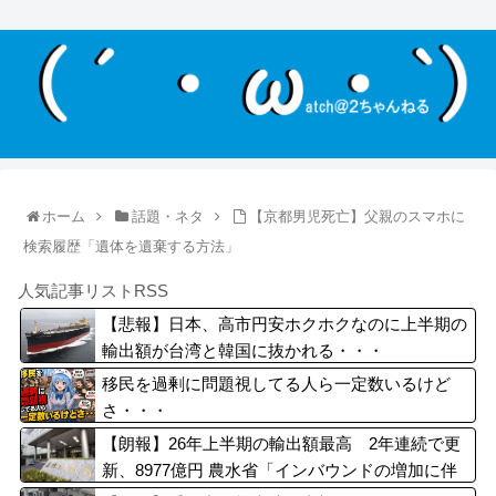
ホーム
話題・ネタ
【京都男児死亡】父親のスマホに
検索履歴「遺体を遺棄する方法」
人気記事リストRSS
【悲報】日本、高市円安ホクホクなのに上半期の
輸出額が台湾と韓国に抜かれる・・・
移民を過剰に問題視してる人ら一定数いるけど
さ・・・
【朗報】26年上半期の輸出額最高 2年連続で更
新、8977億円 農水省「インバウンドの増加に伴