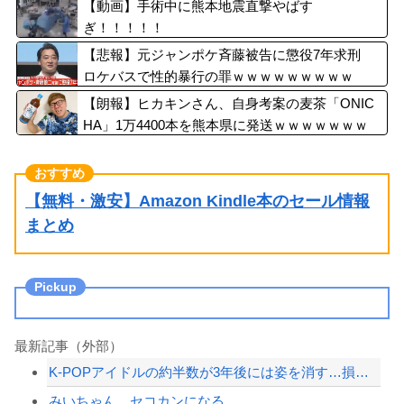
い、日本食の認知度が向上」
【動画】手術中に熊本地震直撃やばす
ぎ！！！！！
【悲報】元ジャンポケ斉藤被告に懲役7年求刑
ロケバスで性的暴行の罪ｗｗｗｗｗｗｗｗｗ
【朗報】ヒカキンさん、自身考案の麦茶「ONIC
HA」1万4400本を熊本県に発送ｗｗｗｗｗｗｗ
【無料・激安】Amazon Kindle本のセール情報
まとめ
最新記事（外部）
K-POPアイドルの約半数が3年後には姿を消す…損益分岐点突破は4％未満
みいちゃん、セコカンになる