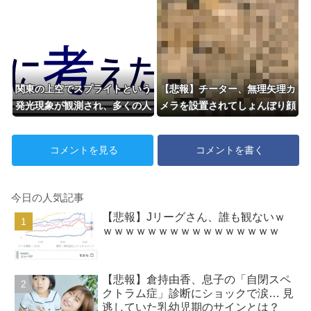
関東の上空でスプライトという
【悲報】チーター、無理矢理カ
発光現象が観測され、多くの人
メラを設置されてしょんぼり顔
が地上から天変地異のような光
景を見ることができた
コメントを見る
コメントを書く
今日の人気記事
【悲報】Jリーグさん、誰も観ないｗ
ｗｗｗｗｗｗｗｗｗｗｗｗｗｗｗｗ
【悲報】倉持由香、息子の「自閉スペ
クトラム症」診断にショックで涙… 見
逃していた乳幼児期のサインとは？