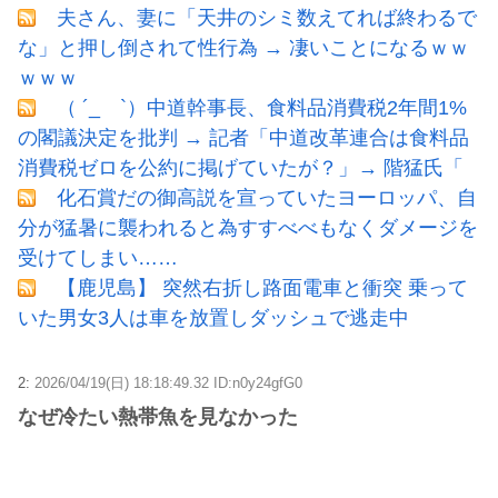
夫さん、妻に「天井のシミ数えてれば終わるで
な」と押し倒されて性行為 → 凄いことになるｗｗ
ｗｗｗ
（ ´_ゝ`）中道幹事長、食料品消費税2年間1%
の閣議決定を批判 → 記者「中道改革連合は食料品
消費税ゼロを公約に掲げていたが？」→ 階猛氏「
化石賞だの御高説を宣っていたヨーロッパ、自
分が猛暑に襲われると為すすべべもなくダメージを
受けてしまい……
【鹿児島】 突然右折し路面電車と衝突 乗って
いた男女3人は車を放置しダッシュで逃走中
2:
2026/04/19(日) 18:18:49.32 ID:n0y24gfG0
なぜ冷たい熱帯魚を見なかった