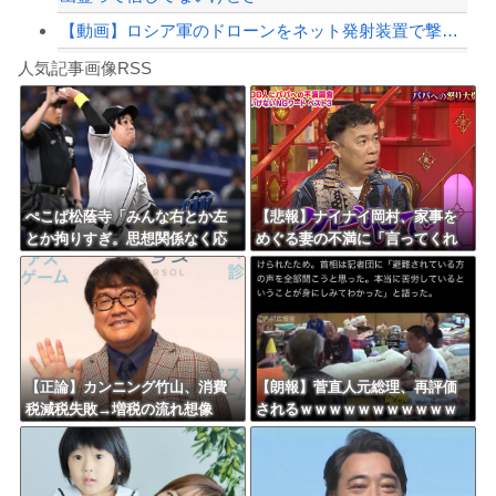
【動画】ロシア軍のドローンをネット発射装置で撃墜するウクライナ。
Powered by livedoor 相互RSS
【最近】冷たい空調服ってやつが出てるらしくめっちゃ欲しい
人気記事画像RSS
実況「金メダルをとった萩野には俺さんへの挑戦権を手にしました！」俺「ほう君が萩野...
8/4のニュース
日本旅行キャンセルすべきか…1万年ぶり史上最大級の火山の兆し＝韓国の反応
更新中止のお知らせ
ぺこぱ松蔭寺「みんな右とか左
【悲報】ナイナイ岡村、家事を
とか拘りすぎ。思想関係なく応
めぐる妻の不満に「言ってくれ
海外「おめでとうタキ！」リヴァプール南野がバースデーゴール！！
援しようよ」
たら済む話やん」になるみ「バ
イトやったらクビやで」説教受
け黙り込む
Powered by livedoor 相互RSS
【正論】カンニング竹山、消費
【朗報】菅直人元総理、再評価
税減税失敗→増税の流れ想像
されるｗｗｗｗｗｗｗｗｗｗｗ
「次誰が総理やりたいと思いま
ｗｗｗｗｗｗｗ
す？」