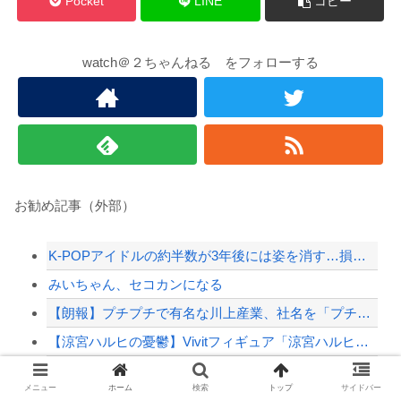
Pocket
LINE
コピー
watch＠２ちゃんねる をフォローする
お勧め記事（外部）
K-POPアイドルの約半数が3年後には姿を消す…損益分岐点突破は4％未満
みいちゃん、セコカンになる
【朗報】プチプチで有名な川上産業、社名を「プチプチ株式会社」に変更ｗｗｗｗｗ
【涼宮ハルヒの憂鬱】Vivitフィギュア「涼宮ハルヒ」プライズフィギュア【彩色原型公...
【画像】 16歳でこのお◯ぱいはいかんでしょｗｗｗwｗｗｗｗｗｗｗｗ❤
メニュー
ホーム
検索
トップ
サイドバー
滝沢秀明社長、熊本入り示唆「男手が必要。時間を見つけて行きたい」