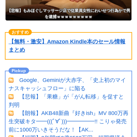
【悲報】もみほぐしマッサージ店で従業員女性にわいせつ行為かで男
を逮捕ｗｗｗｗｗｗｗｗｗ
【無料・激安】Amazon Kindle本のセール情報
まとめ
Google、Geminiが大赤字、「史上初のマイ
ナスキャッシュフロー」に陥る
【悲報】「果糖」が「がん転移」を促すと
判明
【朗報】AKB48新曲『好きish』MV 800万再
生突破キタ━━(((ﾟ∀ﾟ)))━━━━━!! こりゃ発売
前に1000万いきそうだな！【AK...