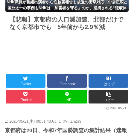
NHK職員が番組出演者から性被害報告も放置の衝撃対応、中居正広と
国分太一の事例もNHKは「加害者を守る」のか、指摘される“隠蔽体
質”
【悲報】京都府の人口減加速、北部だけで
なく京都市でも 5年前から2.9％減
Twitter
Facebook
はてブ
Pocket
LINE
コピー
2026.05.21
1:
2026/05/21(木) 08:31:48.63 ID:tfVHZnZs9
京都府は20日、令和7年国勢調査の集計結果（速報