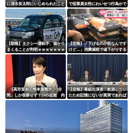
に清水良太郎にいじめられたこと
で従業員女性にわいせつ行為かで
を告白
男を逮捕ｗｗｗｗｗｗｗｗｗ
【朗報】タクシー運転手、儲かり
【悲報】「下げるのが筋なんです
まくることが判明ｗｗｗｗｗｗｗ
けど…」消費減税で値下がりする
ｗｗｗｗｗｗｗｗｗｗｗｗｗｗｗ
分と同じだけ商品を値上げして店
ｗｗｗ
頭価格を変えない店も…
【高市首相】熊本避難所「3分
【悲報】番組出演者「飲酒してい
間」しか視察せず？SNS拡散 内
たため記憶にないが真実であれば
閣広報官「51分間」だと否定
申し訳ない」 NHK職員が出演者
から性被害