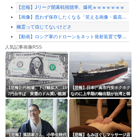
【悲報】Jリーグ開幕戦視聴率、爆死ｗｗｗｗｗｗｗ
【緊急速報】NYで警官が黒人男性の首を絞め、暴動第二波不可避へ
【画像】思わず保存したくなる「笑える画像・最高な画像」貼っていけｗｗｗｗｗ
幽霊って信じてないけどさ
【動画】ロシア軍のドローンをネット発射装置で撃墜するウクライナ。
Powered by livedoor 相互RSS
【最近】冷たい空調服ってやつが出てるらしくめっちゃ欲しい
人気記事画像RSS
実況「金メダルをとった萩野には俺さんへの挑戦権を手にしました！」俺「ほう君が萩野...
8/4のニュース
日本旅行キャンセルすべきか…1万年ぶり史上最大級の火山の兆し＝韓国の反応
更新中止のお知らせ
【悲報】円相場、下げ幅拡大 15
【悲報】日本、高市円安ホクホク
7円台半ば 実需のドル買い観測
なのに上半期の輸出額が台湾と韓
海外「おめでとうタキ！」リヴァプール南野がバースデーゴール！！
国に抜かれる・・・
Powered by livedoor 相互RSS
【悲報】落語家さん、小学生時代
【悲報】もみほぐしマッサージ店