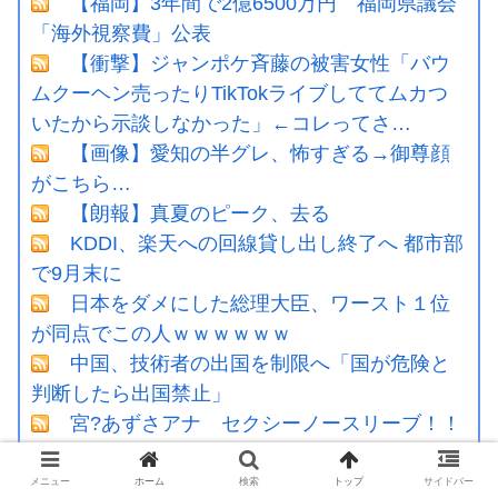
【福岡】3年間で2億6500万円 福岡県議会
「海外視察費」公表
【衝撃】ジャンポケ斉藤の被害女性「バウ
ムクーヘン売ったりTikTokライブしててムカつ
いたから示談しなかった」←コレってさ…
【画像】愛知の半グレ、怖すぎる→御尊顔
がこちら…
【朗報】真夏のピーク、去る
KDDI、楽天への回線貸し出し終了へ 都市部
で9月末に
日本をダメにした総理大臣、ワースト１位
が同点でこの人ｗｗｗｗｗｗ
中国、技術者の出国を制限へ「国が危険と
判断したら出国禁止」
宮?あずさアナ セクシーノースリーブ！！
コメ 損切り加速ｗｗｗｗｗｗｗｗｗ
【動画】熊本地震発生時の手術室の様子が
メニュー
ホーム
検索
トップ
サイドバー