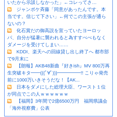
いたから示談しなかった」←コレってさ…
ジャンポケ斉藤「同意があったんです。本
当です。信じて下さい」←何でこの主張が通ら
ないの？
化石賞だの御高説を宣っていたヨーロッ
パ、自分が猛暑に襲われると為すすべべもなく
ダメージを受けてしまい……
KDDI、楽天への回線貸し出し終了へ 都市部
で9月末に
【朗報】AKB48新曲『好きish』MV 800万再
生突破キタ━━(((ﾟ∀ﾟ)))━━━━━!! こりゃ発売
前に1000万いきそうだな！【AK...
日本をダメにした総理大臣、ワースト１位
が同点でこの人ｗｗｗｗｗｗ
【福岡】3年間で2億6500万円 福岡県議会
「海外視察費」公表