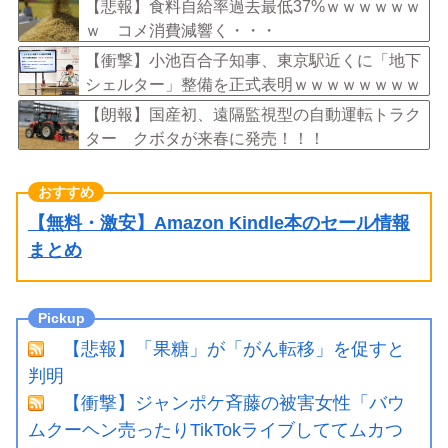
す？」
【悲報】食料自給率過去最低37%ｗｗｗｗｗｗ
ｗ コメ消費減響く・・・
【衝撃】小池百合子知事、東京駅近くに「地下
シェルター」整備を正式表明ｗｗｗｗｗｗｗｗ
ｗ
【朗報】国産初、遠隔監視型の自動運転トラク
ター クボタが来春に発売！！！
【無料・激安】Amazon Kindle本のセール情報
まとめ
【悲報】「果糖」が「がん転移」を促すと
判明
【衝撃】ジャンポケ斉藤の被害女性「バウ
ムクーヘン売ったりTikTokライブしててムカつ