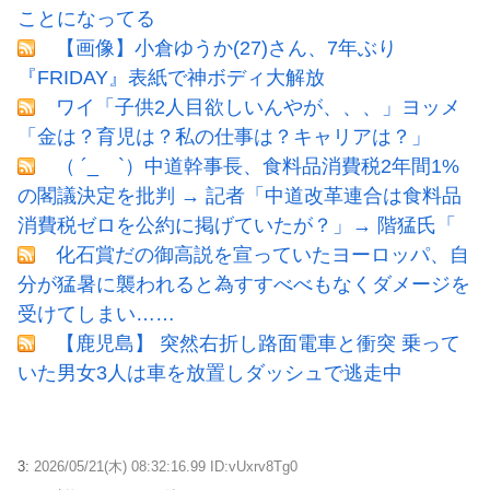
ことになってる
【画像】小倉ゆうか(27)さん、7年ぶり
『FRIDAY』表紙で神ボディ大解放
ワイ「子供2人目欲しいんやが、、、」ヨッメ
「金は？育児は？私の仕事は？キャリアは？」
（ ´_ゝ`）中道幹事長、食料品消費税2年間1%
の閣議決定を批判 → 記者「中道改革連合は食料品
消費税ゼロを公約に掲げていたが？」→ 階猛氏「
化石賞だの御高説を宣っていたヨーロッパ、自
分が猛暑に襲われると為すすべべもなくダメージを
受けてしまい……
【鹿児島】 突然右折し路面電車と衝突 乗って
いた男女3人は車を放置しダッシュで逃走中
3:
2026/05/21(木) 08:32:16.99 ID:vUxrv8Tg0