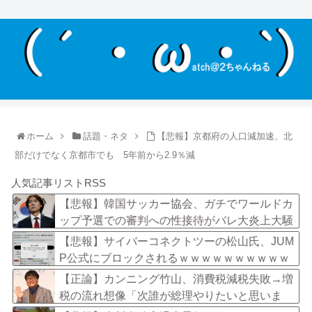
ホーム
話題・ネタ
【悲報】京都府の人口減加速、北
部だけでなく京都市でも 5年前から2.9％減
人気記事リストRSS
【悲報】韓国サッカー協会、ガチでワールドカ
ップ予選での審判への性接待がバレ大炎上大騒
ぎにｗｗｗｗｗｗｗｗ
【悲報】サイバーコネクトツーの松山氏、JUM
P公式にブロックされるｗｗｗｗｗｗｗｗｗｗ
ｗ
【正論】カンニング竹山、消費税減税失敗→増
税の流れ想像「次誰が総理やりたいと思いま