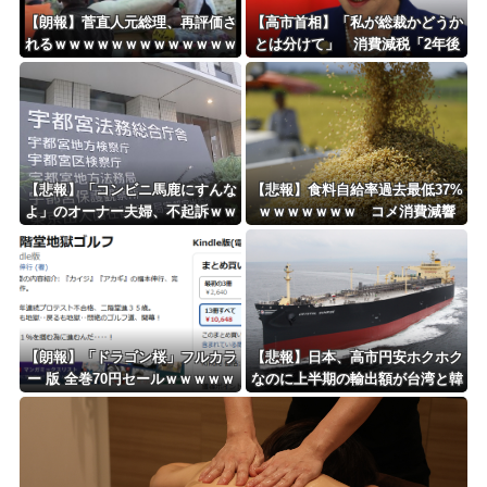
【朗報】菅直人元総理、再評価さ
【高市首相】「私が総裁かどうか
れるｗｗｗｗｗｗｗｗｗｗｗｗｗ
とは分けて」 消費減税「2年後
ｗｗｗｗｗ
に私の責任で戻す」発言を説明
【悲報】「コンビニ馬鹿にすんな
【悲報】食料自給率過去最低37%
よ」のオーナー夫婦、不起訴ｗｗ
ｗｗｗｗｗｗｗ コメ消費減響
ｗｗｗｗｗｗ
く・・・
【朗報】「ドラゴン桜」フルカラ
【悲報】日本、高市円安ホクホク
ー 版 全巻70円セールｗｗｗｗｗ
なのに上半期の輸出額が台湾と韓
ｗｗｗ スポーツ漫画50％ポイン
国に抜かれる・・・
ト還元セール