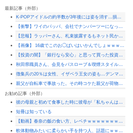
最新記事（外部）
K-POPアイドルの約半数が3年後には姿を消す…損益分岐点突破は4％未満
【衝撃】ワイのパッパ、会社でナンバーツーになった結果ｗｗｗｗｗｗｗｗｗｗ
【悲報】ラッパーさん、札束披露するもネット民から「新社会人の初ボーナスくらいしか...
【画像】 16歳でこのお◯ぱいはいかんでしょｗｗｗwｗｗｗｗｗｗｗｗ❤
【投資の闇】「銀行なら安心」と思って買った投資信託、11年後に確認した結果……
秋田県職員さん、会見をバスローブ＆喫煙スタイルで対応してしまい大炎上ｗ
徴集兵の20％は女性、イザベラ王女の姿も…デンマークが新たな兵役制度開始！
親父が自転車で事故った。その時コケた親父が荷物で腹を突いて胃袋が切れ、5時間を超...
【悲報】ボートでかっ飛ばしてたセレブ集団、ふっ飛ぶｗｗｗｗ
お勧め記事（外部）
彼の母親と初めて食事した時に彼母が「私ちゃんは結婚したら仕事辞める予定なんですっ...
ジャンポケ斎藤と代理人のやりとり、「地獄すぎて完全にコントになってる……」と衝撃...
短冊は知っている
ショートスリーパー堀大輔、高須幹弥にブチギレ
【動画】春奈の飯の食い方、レベチｗｗｗｗｗｗｗｗｗｗｗｗｗｗｗｗｗｗｗｗｗｗｗｗ
【最近】冷たい空調服ってやつが出てるらしくめっちゃ欲しい
軟体動物みたいに柔らかい手を持つ人、話題にｗｗｗｗ「脳が理解を拒む」「ミギー」
【配信者】「金バエ」のSNS更新が1週間途絶え、様々な憶測が飛び交う。1週間ぶり...