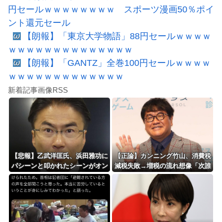
円セールｗｗｗｗｗｗｗｗ スポーツ漫画50％ポイ
ント還元セール
【朗報】「東京大学物語」88円セールｗｗｗｗ
ｗｗｗｗｗｗｗｗｗｗｗｗｗｗ
【朗報】「GANTZ」全巻100円セールｗｗｗｗ
ｗｗｗｗｗｗｗｗｗｗｗｗｗ
新着記事画像RSS
【悲報】乙武洋匡氏、浜田雅功に
【正論】カンニング竹山、消費税
パシーンと叩かれたシーンがオン
減税失敗→増税の流れ想像「次誰
エアされず「障害者相手だと放送
が総理やりたいと思います？」
されなくなる。俺、逆差別だと思
って」