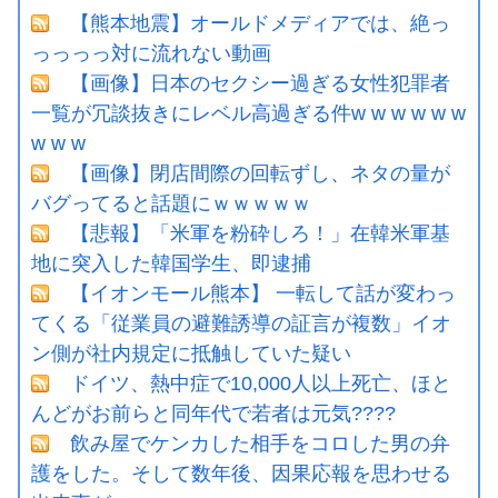
【熊本地震】オールドメディアでは、絶っ
っっっっ対に流れない動画
【画像】日本のセクシー過ぎる女性犯罪者
一覧が冗談抜きにレベル高過ぎる件w w w w w w
w w w
【画像】閉店間際の回転ずし、ネタの量が
バグってると話題にｗｗｗｗｗ
【悲報】「米軍を粉砕しろ！」在韓米軍基
地に突入した韓国学生、即逮捕
【イオンモール熊本】 一転して話が変わっ
てくる「従業員の避難誘導の証言が複数」イオ
ン側が社内規定に抵触していた疑い
ドイツ、熱中症で10,000人以上死亡、ほと
んどがお前らと同年代で若者は元気????
飲み屋でケンカした相手をコロした男の弁
護をした。そして数年後、因果応報を思わせる