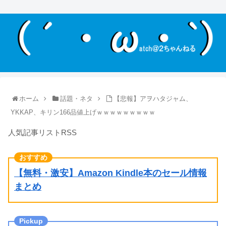
ホーム
話題・ネタ
【悲報】アヲハタジャム、
YKKAP、キリン166品値上げｗｗｗｗｗｗｗｗｗ
人気記事リストRSS
【無料・激安】Amazon Kindle本のセール情報
まとめ