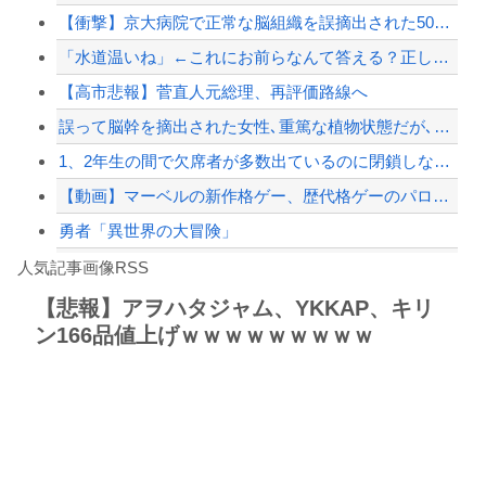
【衝撃】京大病院で正常な脳組織を誤摘出された50代女性、手足も動かせず自発呼吸も...
ドジャース・パヘス、第19号勝ち越しソロホームラン！！！！！！！！！！！！！！！...
「水道温いね」←これにお前らなんて答える？正しい回答がコチラｗｗｗｗｗｗ
ジャンポケ斎藤と代理人のやりとり、「地獄すぎて完全にコントになってる……」と衝撃...
【高市悲報】菅直人元総理、再評価路線へ
【配信者】「金バエ」のSNS更新が1週間途絶え、様々な憶測が飛び交う。1週間ぶり...
誤って脳幹を摘出された女性､重篤な植物状態だが､意識は正常で何かを思考していると...
【緊急速報】NYで警官が黒人男性の首を絞め、暴動第二波不可避へ
1、2年生の間で欠席者が多数出ているのに閉鎖しなかったせいで私立高一般入試週の前...
【動画】マーベルの新作格ゲー、歴代格ゲーのパロディが多すぎて話題にwwwwwww
勇者「異世界の大冒険」
Powered by livedoor 相互RSS
寺田心さん(18)、筋トレした結果無事かわいくなる
人気記事画像RSS
【動画】これはお見事。中国重慶市で珍しい事故が撮影される。
【悲報】アヲハタジャム、YKKAP、キリ
ン166品値上げｗｗｗｗｗｗｗｗｗ
8/4のニュース
日本旅行キャンセルすべきか…1万年ぶり史上最大級の火山の兆し＝韓国の反応
更新中止のお知らせ
海外「おめでとうタキ！」リヴァプール南野がバースデーゴール！！