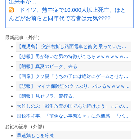
出来事が…
ドイツ、熱中症で10,000人以上死亡、ほと
んどがお前らと同年代で若者は元気????
最新記事（外部）
【鹿児島】 突然右折し路面電車と衝突 乗っていた男女3人は車を放置しダッシュで逃...
【悲報】男が嫌いな男の特徴がこちらｗｗｗｗｗｗｗｗｗｗ
【朗報】真夏のピーク、去る
【画像】クソ親「うちの子には絶対にゲームさせないしテレビも見させない！！！！！」
【悲報】 マイナ保険証のクソぶり、バレるｗｗｗｗｗｗｗｗｗ
【朗報】見せブラ、流行る。
大竹しのぶ「戦争放棄の国であり続けよう」←この投稿が話題に
国税不祥事、「前例ない事態次々」に危機感 「パパ活」、情報漏えいも
嫁が頻繁に転職するせいで俺が職場で恥をかいてる理由がこれ・・・
お勧め記事（外部）
早速鶏ももを冷凍
【朗報】みい山作者、みいちゃんでチー牛なのではという疑惑が生まれるwwwwwww