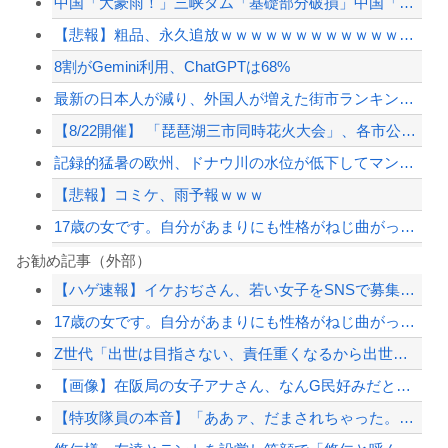
中国「大豪雨！」三峡ダム「基礎部分破損」中国「全力放流！」台風13号「中国上陸予...
【悲報】粗品、永久追放ｗｗｗｗｗｗｗｗｗｗｗｗｗｗｗ（証拠あり）
8割がGemini利用、ChatGPTは68%
最新の日本人が減り、外国人が増えた街市ランキングをご覧下さい→5位川口市、4位京...
【8/22開催】 「琵琶湖三市同時花火大会」、各市公式「そんな花火大会は存在しな...
記録的猛暑の欧州、ドナウ川の水位が低下してマンモスの骨や沈没したドイツ軍の戦艦が...
【悲報】コミケ、雨予報ｗｗｗ
17歳の女です。自分があまりにも性格がねじ曲がっていてどう矯正したらいいのか分か...
8割がGemini利用、ChatGPTは68%
お勧め記事（外部）
【ハゲ速報】イケおぢさん、若い女子をSNSで募集した結果（画像あり）
【画像】元暴走族のヤンキー女子高生が「可愛すぎるｗｗｗｗ」ﾊﾟｼｬ!!⇒
17歳の女です。自分があまりにも性格がねじ曲がっていてどう矯正したらいいのか分か...
【速報】熊本県知事「報道に強い不満・苦情が寄せられている」→TBSの報道特集がま...
Z世代「出世は目指さない、責任重くなるから出世したくない」←これ
なぜフランス人はこれほど日本が好きなのか？…中国ネット「中国と北朝鮮を除いて日本...
【画像】在阪局の女子アナさん、なんG民好みだと話題に
【配信者】「金バエ」のSNS更新が1週間途絶え、様々な憶測が飛び交う。1週間ぶり...
【特攻隊員の本音】「ああァ、だまされちゃった。今度生れる時はアメリカへ生れるぞ」...
【緊急速報】NYで警官が黒人男性の首を絞め、暴動第二波不可避へ