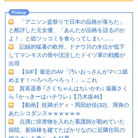
「アニソン盆祭りで日本の品格が落ちた」
と酷評した元女優、「あんたが品格を語るのか
よ！」と総ツッコミを食らってしまい……
記録的猛暑の欧州、ドナウ川の水位が低下
してマンモスの骨や沈没したドイツ軍の戦艦が
出現
【GIF】最近のAV「汚いおっさんがマ○コ舐
めます！ぺろぺろぺろっ！」←これ
賀喜遥香 ｢さくちゃんはちいかわ｣ 遠藤さく
ら ｢かっきーはハチワレ｣【乃木坂46】
【動画】役満ボディ・岡田紗佳(32)、渾身の
あたシコダンスｗｗｗｗｗｗ
点滴に排泄物を入れた看護師が勤めていた
病院、新病棟を建てたばかりなのに近隣住民の