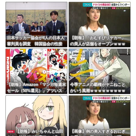
日本サッカー協会が4人の日本人
【朗報】「おむすびリヤカー」
審判員を調査 韓国協会の性接
の美人が店舗をオープンｗｗｗ
待疑惑で
ｗｗｗｗｗｗｗｗｗ
【朗報】Amazon「マンガ毎週末
今季アニメの覇権がヤニねこと
セール（50%還元）」アツいス
かいう風潮ｗｗｗｗｗｗｗｗｗ
ポーツマンガ祭り最終日到
ｗｗｗｗ
来！！！
【朗報】みいちゃんと山田
【画像】例の美人すぎるおにぎ
NEW