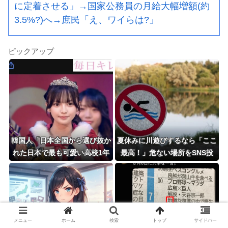
に定着させる」→国家公務員の月給大幅増額(約
3.5%?)へ→庶民「え、ワイらは?」
ピックアップ
韓国人「日本全国から選び抜か
夏休みに川遊びするなら「ここ
れた日本で最も可愛い高校1年
最高！」危ない場所をSNS投
生がこの方です‥」→「これが
稿、水難事故が起きたら法的責
日本のレベル‥」
任を問われる？ 福岡県八女市
の星野川
メニュー
ホーム
検索
トップ
サイドバー