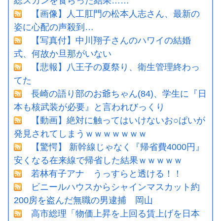
総スカンを食らった結果……
【画像】人工肛門の松本人志さん、最新の
姿に心配の声殺到…
【写真付】中川翔子さんのハワイの結婚
式、何故か旦那がいない
【悲報】八王子の夏祭り、衛生管理終わっ
てた
長崎の語り部のお爺ちゃん(84)、学生に『日
本も核武装が必要』と言われびっくり
【動画】絶対に触ってはいけないお○ぱいが
発見されてしまうｗｗｗｗｗｗｗ
【驚愕】 新幹線じゃなく『帰省費4000円』
安くなる在来線で帰省した結果ｗｗｗｗｗ
若林有子アナ うっすらと透ける！！
ビニールハウスからシャインマスカット約
200房を盗んだ無職の男逮捕 岡山
高市総理「物価上昇を上回る賃上げを日本