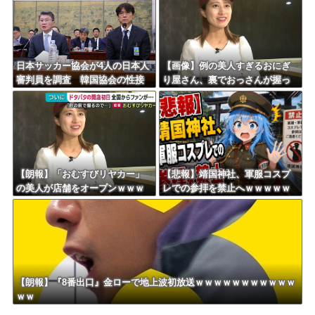
日本サッカー協会が4人の日本人
【画像】例の美人すぎるおにぎ
審判員を調査 韓国協会の性接
り屋さん、裏でおっさんが握っ
待疑惑で
ていたｗｗｗｗｗｗｗｗｗｗｗ
ｗｗｗｗｗｗ
【朗報】「おむすびリヤカー」
【悲報】靖国神社、軍服コスプ
の美人が店舗をオープンｗｗｗ
レでの参拝を禁止へｗｗｗｗｗ
ｗｗｗｗｗｗｗｗｗ
ｗｗｗｗｗｗｗｗｗｗｗｗｗｗ
【朗報】『8番出口』金ローで地上波初放送ｗｗｗｗｗｗｗｗｗｗｗ
ｗｗ