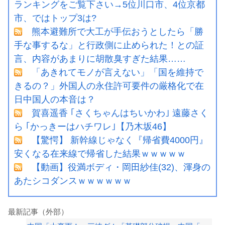
ランキングをご覧下さい→5位川口市、4位京都
市、ではトップ3は?
熊本避難所で大工が手伝おうとしたら「勝
手な事するな」と行政側に止められた！との証
言、内容があまりに胡散臭すぎた結果……
「あきれてモノが言えない」「国を維持で
きるの？」外国人の永住許可要件の厳格化で在
日中国人の本音は？
賀喜遥香 ｢さくちゃんはちいかわ｣ 遠藤さく
ら ｢かっきーはハチワレ｣【乃木坂46】
【驚愕】 新幹線じゃなく『帰省費4000円』
安くなる在来線で帰省した結果ｗｗｗｗｗ
【動画】役満ボディ・岡田紗佳(32)、渾身の
あたシコダンスｗｗｗｗｗｗ
最新記事（外部）