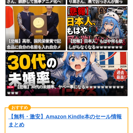
さん、鎮静して無事アニメ化へ
り屋さん、裏でおっさんが握っ
ｗｗｗｗｗｗｗｗｗ
ていたｗｗｗｗｗｗｗｗｗｗｗ
ｗｗｗｗｗｗ
【悲報】高市、国民栄誉賞で記
【悲報】日本人、もはや何も欲
念品に自分の名前を入れ自分メ
しがらなくなるｗｗｗｗｗｗｗ
インのPV撮影して炎上中w w w
ｗｗｗｗｗｗｗｗｗｗｗｗｗｗ
w w w w w w
ｗｗｗ
【悲報】30代の未婚率、ヤベー事になるｗｗｗｗｗｗｗｗｗｗ
NEW
ｗｗｗ
【無料・激安】Amazon Kindle本のセール情報
まとめ