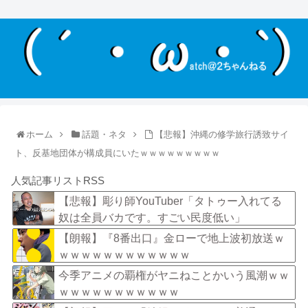
ホーム
話題・ネタ
【悲報】沖縄の修学旅行誘致サイ
ト、反基地団体が構成員にいたｗｗｗｗｗｗｗｗｗ
人気記事リストRSS
【悲報】彫り師YouTuber「タトゥー入れてる
奴は全員バカです。すごい民度低い」
【朗報】『8番出口』金ローで地上波初放送ｗ
ｗｗｗｗｗｗｗｗｗｗｗｗ
今季アニメの覇権がヤニねことかいう風潮ｗｗ
ｗｗｗｗｗｗｗｗｗｗｗ