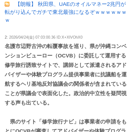
【朗報】 秋田県、UAEのオイルマネー2兆円が
転がり込んでガチで東北最強になるぞｗｗｗｗｗｗ
ｗ
2:
2026/04/24(金) 07:03:00.36 ID:X+XlVOhX0
名護市辺野古沖の転覆事故を巡り、県が沖縄コンベ
ンションビューロー（ОCVB）に委託して運用する
修学旅行誘致サイトで、講師として派遣されるアド
バイザーや体験プログラム提供事業者に抗議船を運
航するヘリ基地反対協議会の関係者が含まれている
ことが県議会で表面化した。政治的中立性を疑問視
する声も出ている。
県のサイト「修学旅行ナビ」は事業者の申請をも
とにОCVBが審査してアドバイザーや体験プログラ