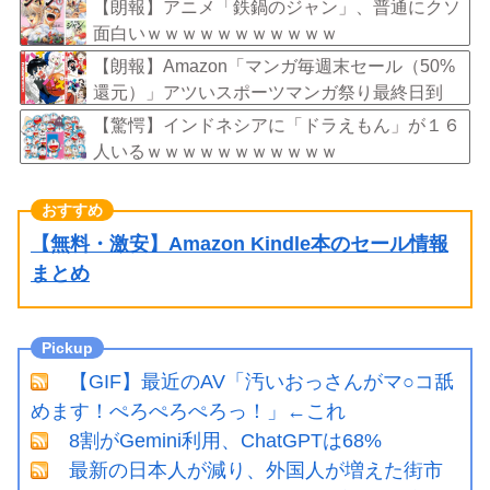
【朗報】アニメ「鉄鍋のジャン」、普通にクソ
面白いｗｗｗｗｗｗｗｗｗｗｗ
【朗報】Amazon「マンガ毎週末セール（50%
還元）」アツいスポーツマンガ祭り最終日到
来！！！
【驚愕】インドネシアに「ドラえもん」が１６
人いるｗｗｗｗｗｗｗｗｗｗｗ
【無料・激安】Amazon Kindle本のセール情報
まとめ
【GIF】最近のAV「汚いおっさんがマ○コ舐
めます！ぺろぺろぺろっ！」←これ
8割がGemini利用、ChatGPTは68%
最新の日本人が減り、外国人が増えた街市