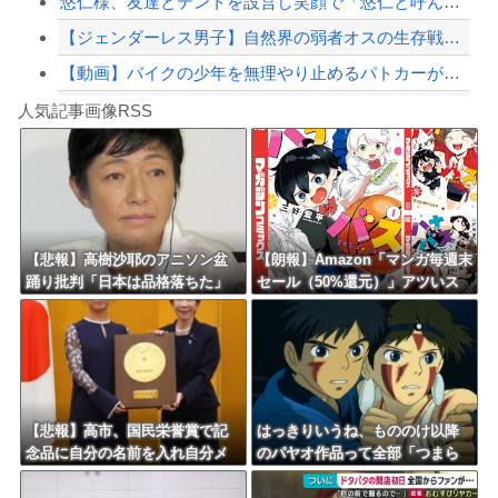
悠仁様、友達とテントを設営し笑顔で「悠仁と呼んで」ｗｗｗｗｗｗｗｗ
【ジェンダーレス男子】自然界の弱者オスの生存戦略がこちらです‥‥
【動画】バイクの少年を無理やり止めるパトカーが怖いｗｗｗｗ
Powered by livedoor 相互RSS
ゴールデンボンバーのライブ中に突然、謎の女性がカンペを持って、ステージ上に乱入！...
人気記事画像RSS
大男「1回戦の相手はこのｶﾞｷか？楽勝だな」少年剣士「…ふんっ、あまり調子に乗ら...
8/4のニュース
日本旅行キャンセルすべきか…1万年ぶり史上最大級の火山の兆し＝韓国の反応
更新中止のお知らせ
【悲報】高樹沙耶のアニソン盆
【朗報】Amazon「マンガ毎週末
踊り批判「日本は品格落ちた」
セール（50%還元）」アツいス
海外「おめでとうタキ！」リヴァプール南野がバースデーゴール！！
で大論争！過去の大麻発言にも
ポーツマンガ祭り最終日到
飛び火…「炎上気味なので」自
来！！！
ら幕引き図る
Powered by livedoor 相互RSS
【悲報】高市、国民栄誉賞で記
はっきりいうね、もののけ以降
念品に自分の名前を入れ自分メ
のパヤオ作品って全部「つまら
インのPV撮影して炎上中w w w
ない」
w w w w w w