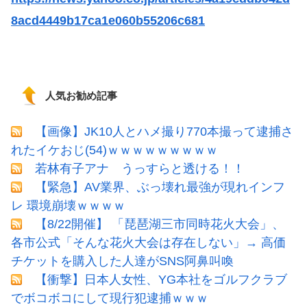
8acd4449b17ca1e060b55206c681
人気お勧め記事
【画像】JK10人とハメ撮り770本撮って逮捕さ
れたイケおじ(54)ｗｗｗｗｗｗｗｗｗ
若林有子アナ うっすらと透ける！！
【緊急】AV業界、ぶっ壊れ最強が現れインフ
レ 環境崩壊ｗｗｗｗ
【8/22開催】 「琵琶湖三市同時花火大会」、
各市公式「そんな花火大会は存在しない」→ 高価
チケットを購入した人達がSNS阿鼻叫喚
【衝撃】日本人女性、YG本社をゴルフクラブ
でボコボコにして現行犯逮捕ｗｗｗ