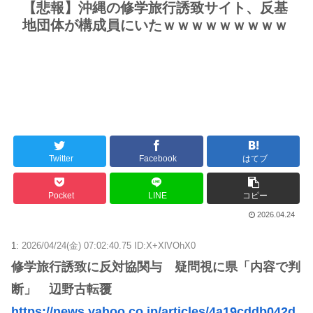
【悲報】沖縄の修学旅行誘致サイト、反基
地団体が構成員にいたｗｗｗｗｗｗｗｗｗ
Twitter
Facebook
はてブ
Pocket
LINE
コピー
2026.04.24
1:
2026/04/24(金) 07:02:40.75 ID:X+XlVOhX0
修学旅行誘致に反対協関与 疑問視に県「内容で判
断」 辺野古転覆
https://news.yahoo.co.jp/articles/4a19cddb042d